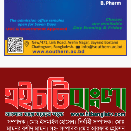
দল চক্রান্ত চালিয়ে যাচ্ছে : রিজভী
দেশের বাজারে ভরিতে ১০ হাজার টাকা সোনার
দাম বাড়ানোর ঘোষণা।
ভারপ্রাপ্ত রাষ্ট্রপতি হাফিজ উদ্দিন আহমদের
সাথে এইচটি বাংলা অনলাইন পোর্টাল ও আইপি
টিভির সম্পাদক মোঃ ইসমাইল হোসেনের
সৌজন্য সাক্ষাৎ।
সম্পাদক। মোঃ ইসমাইল হোসেন। নির্বাহী সম্পাদক। মোঃ
মামুনুর রশীদ মামুন। সহ- সম্পাদক।মোঃ আরফাত হোসেন