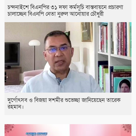
চন্দনাইশে বিএনপির ৩১ দফা কর্মসূচি বাস্তবায়নে প্রচারণা
চালাচ্ছেন বিএনপি নেতা নুরুল আনোয়ার চৌধুরী
দুর্গোৎসব ও বিজয়া দশমীর শুভেচ্ছা জানিয়েছেন তারেক
রহমান।