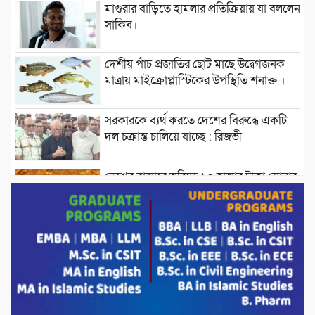
মাগুরার বাড়িতে হামলার প্রতিক্রিয়ায় যা বললেন
সাকিব।
দেশীয় পাঁচ প্রজাতির ছোট মাছে উদ্বেগজনক
মাত্রায় মাইক্রোপ্লাস্টিকের উপস্থিতি শনাক্ত ।
সরকারকে ব্যর্থ করতে দেশের বিরুদ্ধে একটি
দল চক্রান্ত চালিয়ে যাচ্ছে : রিজভী
দেশের বাজারে ভরিতে ১০ হাজার টাকা সোনার
দাম বাড়ানোর ঘোষণা।
ভারপ্রাপ্ত রাষ্ট্রপতি হাফিজ উদ্দিন আহমদের
সাথে এইচটি বাংলা অনলাইন পোর্টাল ও আইপি
টিভির সম্পাদক মোঃ ইসমাইল হোসেনের
সৌজন্য সাক্ষাৎ।
পাটগ্রামে জুলাই অভ্যুত্থান দিবস উপলক্ষে