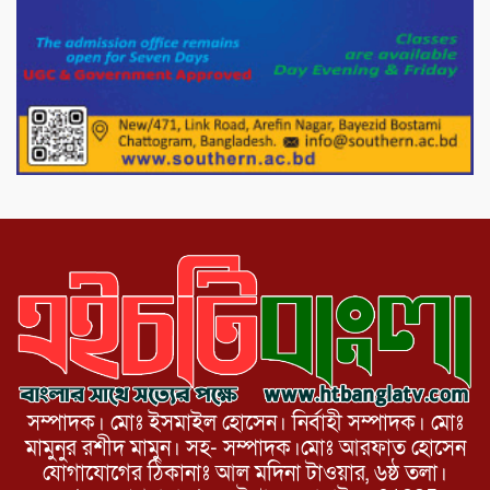
১১দলীয় গণ মিছিল ও গণ সমাবেশ অনুষ্ঠিত
পোরশায় গণঅভ্যুত্থান দিবসে শহিদ ও জুলাই
যোদ্ধাদের সংবর্ধনা।
১১ দলীয় ঐক্য পোরশা উপজেলা শাখার
আয়োজনে ৫ আগস্ট জুলাই অভ্যুত্থানের দ্বিতীয়
বার্ষিকী পালন উপলক্ষে নিতপুর কপালের মোড়ে
মিছিল সমাবেশ অনুষ্ঠিত।
সম্পাদক। মোঃ ইসমাইল হোসেন। নির্বাহী সম্পাদক। মোঃ
মামুনুর রশীদ মামুন। সহ- সম্পাদক।মোঃ আরফাত হোসেন
যোগাযোগের ঠিকানাঃ আল মদিনা টাওয়ার, ৬ষ্ঠ তলা।