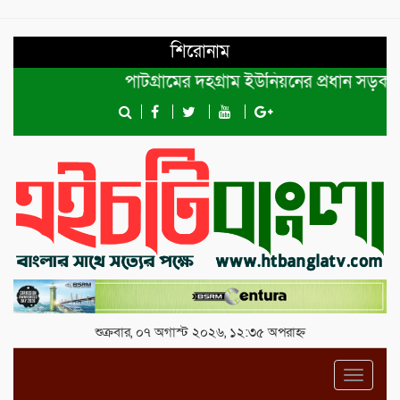
শিরোনাম
পাটগ্রামের দহগ্রাম ইউনিয়নের প্রধান সড়ক ভেঙ্গে
শুক্রবার, ০৭ অগাস্ট ২০২৬, ১২:৩৫ অপরাহ্ন
Toggl
navig