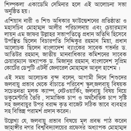
শিল্পকলা একাডেমি সেমিনার হলে এই আলোচনা সভা
অনুষ্ঠিত হয়।
এশিয়ান নারী ও শিশু অধিকার ফাউন্ডেশনের প্রতিষ্ঠাতা ও
মহাসচিব মোহাম্মদ আলীর পরিচালনায় এবং চেয়ারম্যান
লায়ন এম জাফর উল্লাহর সভাপতিত্বে প্রধান অতিথি হিসেবে
উপস্থিত ছিলেন বিচারপতি সিদ্দিকুর রহমান মিয়া, প্রধান
আলোচক ছিলেন বাংলাদেশ ব‍্যাংকের সাবেক গভর্নর ড.
আতিউর রহমান, জাতীয় মানবাধিকার কমিশনের সাবেক
চেয়ারম্যান অধ‍্যাপক ড. মিজানুর রহমান, বাংলাদেশ সুপ্রিম
কোর্টের ডেপুটি এটর্নী জেনারেল মোহাম্মদ আবুল হাশেম ।
এই সময় আলোচক বৃন্দ বলেন, আগামী দিনে শিশুদের
জলবায়ু প্রভাব থেকে বাঁচাতে পরিবেশ স্কুল,জলবায়ূ বিষয়ক
সচেতনতা মূলক ক‍্যাম্প, নেটওয়ার্কিং, জলবায়ু বিষয় নিয়ে
ডকুমেন্টারি তৈরি , সামাজিক চাপ ও অর্থনৈতিক চাপ সৃষ্টি
সহ জলবায়ুর উপর বরাদ্দ কৃত বাজেট সঠিক ভাবে ব‍্যবহার
সহ বিভিন্ন পরামর্শ প্রদান করেন।
উল্লেখ্য যে, জলবায়ু প্রভাব বিষয়ে মূল প্রবন্ধ পাঠ করেন
জাহাঙ্গীর নগর বিশ্ববিদ্যালয়ের প্রফেসর অধ‍্যাপক মোহাম্মদ