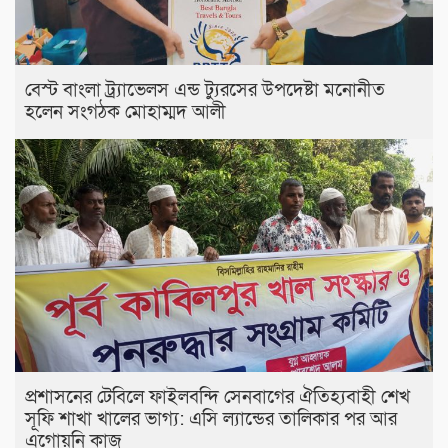
বেস্ট বাংলা ট্র্যাভেলস এন্ড ট্যুরসের উপদেষ্টা মনোনীত
হলেন সংগঠক মোহাম্মদ আলী
প্রশাসনের টেবিলে ফাইলবন্দি সেনবাগের ঐতিহ্যবাহী শেখ
সূফি শাখা খালের ভাগ্য: এসি ল্যান্ডের তালিকার পর আর
এগোয়নি কাজ