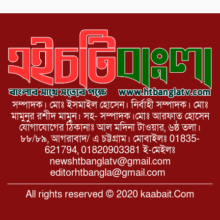
বার্ষিকী পালন উপলক্ষে নিতপুর কপালের মোড়ে
মিছিল সমাবেশ অনুষ্ঠিত।
সম্পাদক। মোঃ ইসমাইল হোসেন। নির্বাহী সম্পাদক। মোঃ
মামুনুর রশীদ মামুন। সহ- সম্পাদক।মোঃ আরফাত হোসেন
যোগাযোগের ঠিকানাঃ আল মদিনা টাওয়ার, ৬ষ্ঠ তলা।
৮৮/৮৯, আগরাবাদ/ এ চট্টগ্রাম। মোবাইলঃ 01835-
621794, 01820903381 ই-মেইলঃ
newshtbanglatv@gmail.com
editorhtbangla@gmail.com
All rights reserved © 2020 kaabait.Com