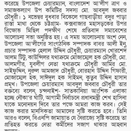
করেছে উপজেলা চেয়ারম্যান, বাংলাদেশ আ’লীগ ত্রাণ ও
সমাজকল্যাণ উপ কমিটির সদস্য মো. আবদুল জব্বার
চৌধুরী। ১ নভেম্বর বুধবার বিকেলে গাছবাড়ীয়া বদুর পাড়া
রাস্তা মাথা থেকে চট্টগ্রাম- কক্সবাজার মহাসড়কের উপর
বিক্ষোভ মিছিল পদক্ষীণ শেষে প্রতিবাদ সমাবেশের
আলোচনা সভা অনুষ্ঠিত হয়। এ সময় আলোচনায় অংশ নেন,
উপজেলা আ’লীগের সাংগঠনিক সম্পাদক বাবর আলী ইনু,
প্রচার সম্পাদক হেলাল উদ্দিন চৌধুরী, চেয়ারম্যান খোরশেদ
আলম টিটু, কাউন্সিলর যথাক্রমে মোজাম্মেল হক চৌধুরী, মো.
আলমগীর, যুবলীগ নেতা যথাক্রমে চৌধুরী আমির মো.
সাইফুদ্দিন, নুরুল আমজাদ চৌধুরী, বোরহান উদ্দিন গিফারী,
মোজাম্মেল হক, সাঈদুল হক সাইমন, কুতুব উদ্দিন হাসান
প্রমূখ। উপজেলা চেয়ারম্যান আবদুল জব্বার চৌধুরী তার
বক্তব্যে বলেন, চন্দনাইশ- সাতকানিয়া আংশিক এলাকা
হচ্ছে নৌকা’র ঘাঁটি, আগামী নির্বাচনে প্রধানমন্ত্রী শেখ হাসিনা
যাকে মনোনয়ন দিবে তার পক্ষে আমরা কাজ করব। সেই
কাজ করার মানসিকতা আমাদের সৃষ্টি করতে হবে। তিনি
আরও বলেন, বিএনপি জামায়াত যে নৈরাজ্যে সৃষ্টি করেছে তা
প্রতিহত করতে নেতা কর্মীদের সজাগ থাকার আহ্বান