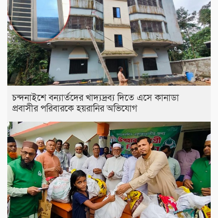
চন্দনাইশে বন্যার্তদের খাদ্যদ্রব্য দিতে এসে কানাডা
প্রবাসীর পরিবারকে হয়রানির অভিযোগ