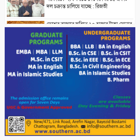
দল চক্রান্ত চালিয়ে যাচ্ছে : রিজভী
দেশের বাজারে ভরিতে ১০ হাজার টাকা সোনার
দাম বাড়ানোর ঘোষণা।
ভারপ্রাপ্ত রাষ্ট্রপতি হাফিজ উদ্দিন আহমদের
সাথে এইচটি বাংলা অনলাইন পোর্টাল ও আইপি
টিভির সম্পাদক মোঃ ইসমাইল হোসেনের
সৌজন্য সাক্ষাৎ।
পাটগ্রামে জুলাই অভ্যুত্থান দিবস উপলক্ষে
১১দলীয় গণ মিছিল ও গণ সমাবেশ অনুষ্ঠিত
পোরশায় গণঅভ্যুত্থান দিবসে শহিদ ও জুলাই
যোদ্ধাদের সংবর্ধনা।
১১ দলীয় ঐক্য পোরশা উপজেলা শাখার
আয়োজনে ৫ আগস্ট জুলাই অভ্যুত্থানের দ্বিতীয়