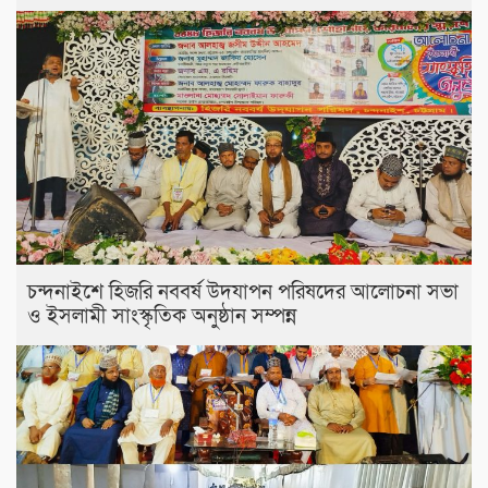
চন্দনাইশে হিজরি নববর্ষ উদযাপন পরিষদের আলোচনা সভা
ও ইসলামী সাংস্কৃতিক অনুষ্ঠান সম্পন্ন