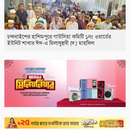
চন্দনাইশের হাশিমপুরে গাউসিয়া কমিটি ১নং ওয়ার্ডের
ইউনিট শাখার ঈদ-এ মিলাদুন্নবী (দ:) মাহফিল