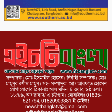
নেতা গুরুতর আহত
পাটগ্রামে চিকিৎসা সেবায় বীর মুক্তিযোদ্ধা দবির
উদ্দিন ফাউন্ডেশন
সম্পাদক। মোঃ ইসমাইল হোসেন। নির্বাহী সম্পাদক। মোঃ
মামুনুর রশীদ মামুন। সহ- সম্পাদক।মোঃ আরফাত হোসেন
যোগাযোগের ঠিকানাঃ আল মদিনা টাওয়ার, ৬ষ্ঠ তলা।
৮৮/৮৯, আগরাবাদ/ এ চট্টগ্রাম। মোবাইলঃ 01835-
621794, 01820903381 ই-মেইলঃ
newshtbanglatv@gmail.com