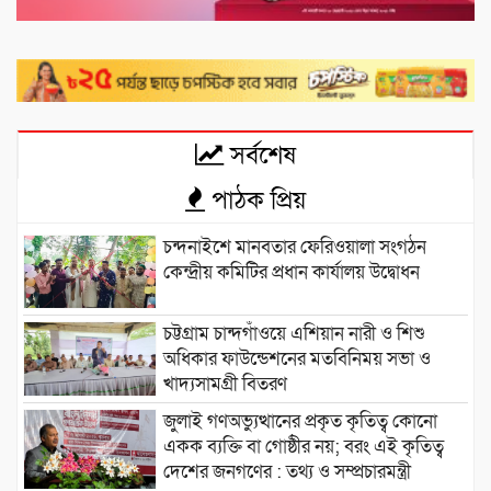
সর্বশেষ
পাঠক প্রিয়
চন্দনাইশে মানবতার ফেরিওয়ালা সংগঠন
কেন্দ্রীয় কমিটির প্রধান কার্যালয় উদ্বোধন
চট্টগ্রাম চান্দগাঁওয়ে এশিয়ান নারী ও শিশু
অধিকার ফাউন্ডেশনের মতবিনিময় সভা ও
খাদ্যসামগ্রী বিতরণ
জুলাই গণঅভ্যুত্থানের প্রকৃত কৃতিত্ব কোনো
একক ব্যক্তি বা গোষ্ঠীর নয়; বরং এই কৃতিত্ব
দেশের জনগণের : তথ্য ও সম্প্রচারমন্ত্রী