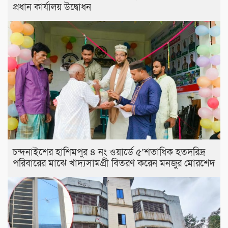
প্রধান কার্যালয় উদ্বোধন
চন্দনাইশের হাশিমপুর ৪ নং ওয়ার্ডে ৫’শতাধিক হতদরিদ্র
পরিবারের মাঝে খাদ্যসামগ্রী বিতরণ করেন মনজুর মোরশেদ