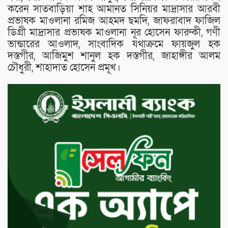
করেন সাতবাড়িয়া শাহ আমানত সিনিয়র মাদ্রাসার আরবী
প্রভাষক মাওলানা রমিজ আহমদ ছমদি, জাফরাবাদ ফাজিল
ডিগ্রী মাদ্রাসার প্রভাষক মাওলানা নূর হোসেন ফারুকী, গণী
ভান্ডারের আওলাদ, সাংবাদিক যথাক্রমে ফায়জুল হক
দস্তগীর, আজিমুশ শানুল হক দস্তগীর, জাহাঙ্গীর আলম
চৌধুরী, শাহাদাত হোসেন প্রমূখ।