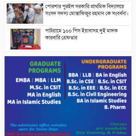
পোরশার পুরইল সরকারি প্রাথমিক বিদ্যালয়ে
সংসদ সদস্য মোস্তাফিজুর রহমান কে সংবর্ধনা।
পাটগ্রামে ১০০ পিস ইয়াবাসহ দুই মাদক
কারবারি গ্রেফতার
ড্যাবের ৩৭তম প্রতিষ্ঠাবার্ষিকীতে প্রধানমন্ত্রী
তারেক রহমান।
চন্দনাইশের হাশিমপুর ৪ নং ওয়ার্ডে ৫’শতাধিক
হতদরিদ্র পরিবারের মাঝে খাদ্যসামগ্রী বিতরণ
করেন মনজুর মোরশেদ
পরিবেশ রক্ষায় পাটগ্রামে ইহসান ইয়ুথ
সার্কেলের বৃক্ষরোপণ
মিরপুর-১১ নম্বরে দুর্বৃত্তদের গুলিতে বিএনপি