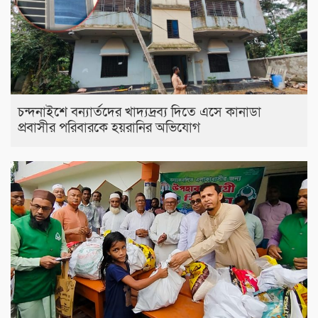
চন্দনাইশে বন্যার্তদের খাদ্যদ্রব্য দিতে এসে কানাডা
প্রবাসীর পরিবারকে হয়রানির অভিযোগ