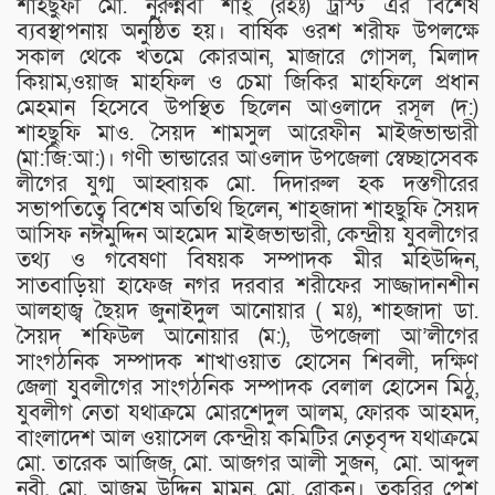
শাহছুফী মো. নুরুন্নবী শাহ্ (রহঃ) ট্রাস্ট এর বিশেষ
ব্যবস্থাপনায় অনুষ্ঠিত হয়। বার্ষিক ওরশ শরীফ উপলক্ষে
সকাল থেকে খতমে কোরআন, মাজারে গোসল, মিলাদ
কিয়াম,ওয়াজ মাহফিল ও চেমা জিকির মাহফিলে প্রধান
মেহমান হিসেবে উপস্থিত ছিলেন আওলাদে রসূল (দ:)
শাহছুফি মাও. সৈয়দ শামসুল আরেফীন মাইজভান্ডারী
(মা:জি:আ:)। গণী ভান্ডারের আওলাদ উপজেলা স্বেচ্ছাসেবক
লীগের যুগ্ম আহ্বায়ক মো. দিদারুল হক দস্তগীরের
সভাপতিত্বে বিশেষ অতিথি ছিলেন, শাহজাদা শাহছুফি সৈয়দ
আসিফ নঈমুদ্দিন আহমেদ মাইজভান্ডারী, কেন্দ্রীয় যুবলীগের
তথ্য ও গবেষণা বিষয়ক সম্পাদক মীর মহিউদ্দিন,
সাতবাড়িয়া হাফেজ নগর দরবার শরীফের সাজ্জাদানশীন
আলহাজ্ব ছৈয়দ জুনাইদুল আনোয়ার ( মঃ), শাহজাদা ডা.
সৈয়দ শফিউল আনোয়ার (ম:), উপজেলা আ’লীগের
সাংগঠনিক সম্পাদক শাখাওয়াত হোসেন শিবলী, দক্ষিণ
জেলা যুবলীগের সাংগঠনিক সম্পাদক বেলাল হোসেন মিঠু,
যুবলীগ নেতা যথাক্রমে মোরশেদুল আলম, ফোরক আহমদ,
বাংলাদেশ আল ওয়াসেল কেন্দ্রীয় কমিটির নেতৃবৃন্দ যথাক্রমে
মো. তারেক আজিজ, মো. আজগর আলী সুজন, মো. আব্দুল
নবী, মো. আজম উদ্দিন মামুন, মো. রোকন। তকরির পেশ