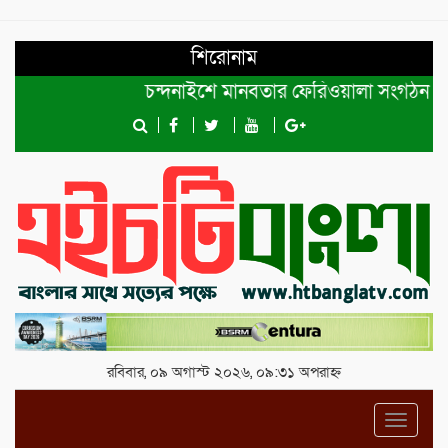
শিরোনাম
চন্দনাইশে মানবতার ফেরিওয়ালা সংগঠন কেন্দ্রীয় ক
রবিবার, ০৯ অগাস্ট ২০২৬, ০৯:৩১ অপরাহ্ন
Toggl
navig