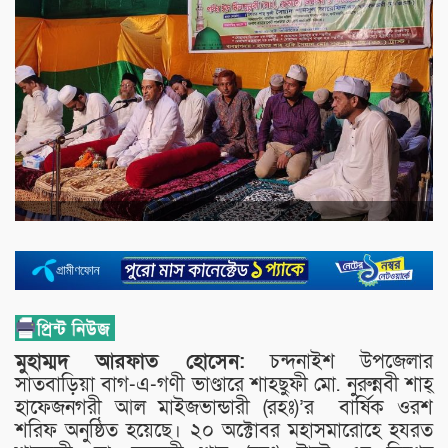
মুহাম্মদ আরফাত হোসেন:
চন্দনাইশ উপজেলার
সাতবাড়িয়া বাগ-এ-গণী ভাণ্ডারে শাহছুফী মো. নুরুন্নবী শাহ্
হাফেজনগরী আল মাইজভান্ডারী (রহঃ)’র বার্ষিক ওরশ
শরিফ অনুষ্ঠিত হয়েছে। ২০ অক্টোবর মহাসমারোহে হযরত