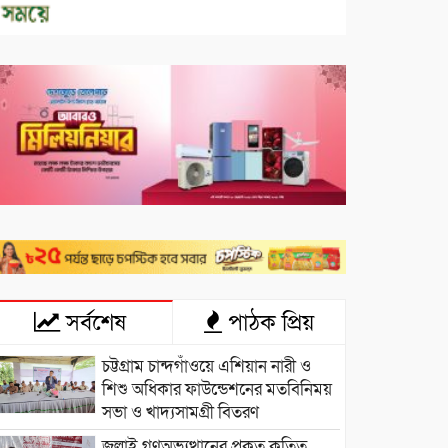
সর্বশেষ
পাঠক প্রিয়
চট্টগ্রাম চান্দগাঁওয়ে এশিয়ান নারী ও
শিশু অধিকার ফাউন্ডেশনের মতবিনিময়
সভা ও খাদ্যসামগ্রী বিতরণ
জুলাই গণঅভ্যুত্থানের প্রকৃত কৃতিত্ব