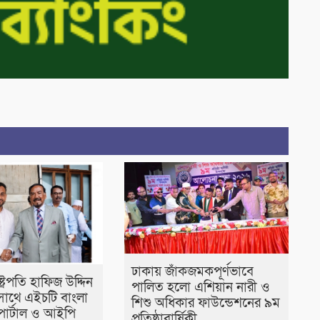
ঢাকায় জাঁকজমকপূর্ণভাবে
াষ্ট্রপতি হাফিজ উদ্দিন
পালিত হলো এশিয়ান নারী ও
াথে এইচটি বাংলা
শিশু অধিকার ফাউন্ডেশনের ৯ম
োর্টাল ও আইপি
প্রতিষ্ঠাবার্ষিকী