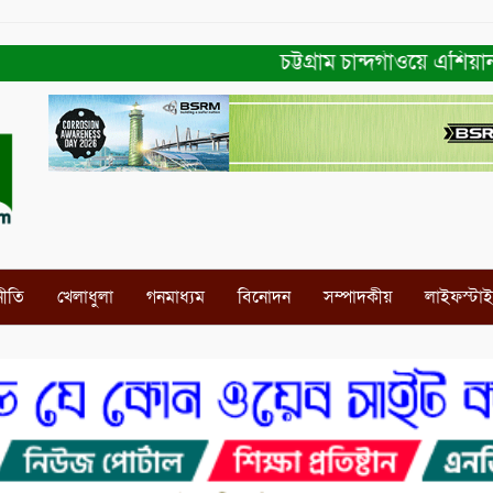
চট্টগ্রাম চান্দগাঁওয়ে এশিয়ান 
নীতি
খেলাধুলা
গনমাধ্যম
বিনোদন
সম্পাদকীয়
লাইফস্টা