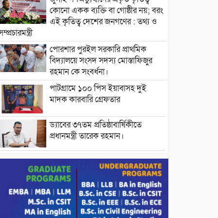
কোনো একক ব্যক্তি বা গোষ্ঠীর নয়; বরং
এই কৃতিত্ব দেশের জনগণের : তথ্য ও
সম্প্রচারমন্ত্রী
পোরশার পুরইল সরকারি প্রাথমিক
বিদ্যালয়ে সংসদ সদস্য মোস্তাফিজুর
রহমান কে সংবর্ধনা।
পাটগ্রামে ১০০ পিস ইয়াবাসহ দুই
মাদক কারবারি গ্রেফতার
ড্যাবের ৩৭তম প্রতিষ্ঠাবার্ষিকীতে
প্রধানমন্ত্রী তারেক রহমান।
চন্দনাইশের হাশিমপুর ৪ নং ওয়ার্ডে
৫’শতাধিক হতদরিদ্র পরিবারের মাঝে
খাদ্যসামগ্রী বিতরণ করেন মনজুর
মোরশেদ
পরিবেশ রক্ষায় পাটগ্রামে ইহসান ইয়ুথ