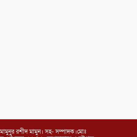
মামুনুর রশীদ মামুন। সহ- সম্পাদক।মোঃ