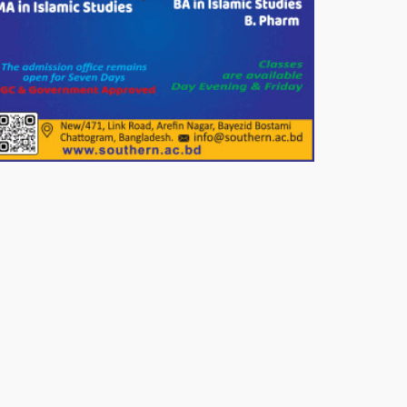
সার্কেলের বৃক্ষরোপণ
মিরপুর-১১ নম্বরে দুর্বৃত্তদের গুলিতে
বিএনপি নেতা গুরুতর আহত
পাটগ্রামে চিকিৎসা সেবায় বীর
মুক্তিযোদ্ধা দবির উদ্দিন ফাউন্ডেশন
পাটগ্রামের দহগ্রাম ইউনিয়নের প্রধান
সড়ক ভেঙ্গে যোগাযোগ বিছিন্ন