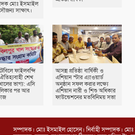
্পাদক মোঃ ইসমাইল
ৌজন্য সাক্ষাৎ।
টেবিলে ফাইলবন্দি
আসন্ন প্রতিষ্ঠা বার্ষিকী ও
ঐতিহ্যবাহী শেখ
এশিয়ান স্টার এ‍্যাওয়ার্ড
খালের ভাগ্য: এসি
অনুষ্ঠান সফল করার লক্ষ্যে
তালিকার পর আর
এশিয়ান নারী ও শিশু অধিকার
কাজ
ফাউন্ডেশনের মতবিনিময় সভা
সম্পাদক। মোঃ ইসমাইল হোসেন। নির্বাহী সম্পাদক। মোঃ 