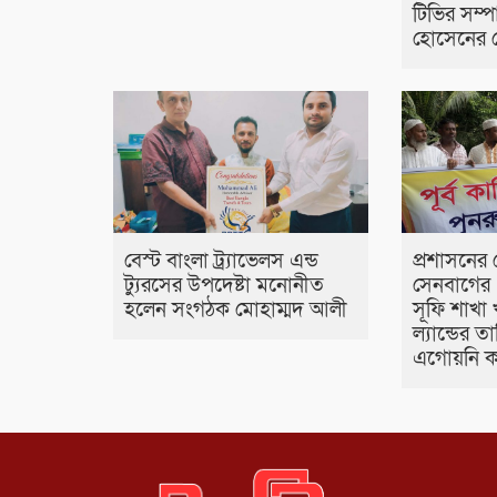
টিভির সম
হোসেনের স
বেস্ট বাংলা ট্র্যাভেলস এন্ড
প্রশাসনের 
ট্যুরসের উপদেষ্টা মনোনীত
সেনবাগের 
হলেন সংগঠক মোহাম্মদ আলী
সূফি শাখা 
ল্যান্ডের 
এগোয়নি 