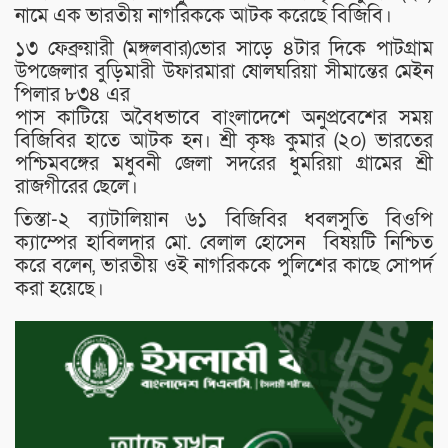
নামে এক ভারতীয় নাগরিককে আটক করেছে বিজিবি।
১৩ ফেব্রুয়ারী (মঙ্গলবার)ভোর সাড়ে ৪টার দিকে পাটগ্রাম
উপজেলার বুড়িমারী উফারমারা ষোলঘরিয়া সীমান্তের মেইন
পিলার ৮৩৪ এর
পাস কাটিয়ে অবৈধভাবে বাংলাদেশে অনুপ্রবেশের সময়
বিজিবির হাতে আটক হন। শ্রী কৃষ্ণ কুমার (২০) ভারতের
পশ্চিমবঙ্গের মধুবনী জেলা সদরের ধুমরিয়া গ্রামের শ্রী
রাজগীরের ছেলে।
তিস্তা-২ ব্যাটালিয়ান ৬১ বিজিবির ধবলসুতি বিওপি
ক্যাম্পের হাবিলদার মো. বেলাল হোসেন বিষয়টি নিশ্চিত
করে বলেন, ভারতীয় ওই নাগরিককে পুলিশের কাছে সোপর্দ
করা হয়েছে।