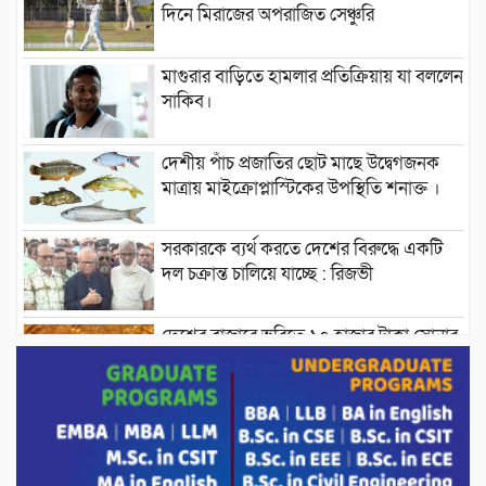
দিনে মিরাজের অপরাজিত সেঞ্চুরি
মাগুরার বাড়িতে হামলার প্রতিক্রিয়ায় যা বললেন
সাকিব।
দেশীয় পাঁচ প্রজাতির ছোট মাছে উদ্বেগজনক
মাত্রায় মাইক্রোপ্লাস্টিকের উপস্থিতি শনাক্ত ।
সরকারকে ব্যর্থ করতে দেশের বিরুদ্ধে একটি
দল চক্রান্ত চালিয়ে যাচ্ছে : রিজভী
দেশের বাজারে ভরিতে ১০ হাজার টাকা সোনার
দাম বাড়ানোর ঘোষণা।
ভারপ্রাপ্ত রাষ্ট্রপতি হাফিজ উদ্দিন আহমদের
সাথে এইচটি বাংলা অনলাইন পোর্টাল ও আইপি
টিভির সম্পাদক মোঃ ইসমাইল হোসেনের