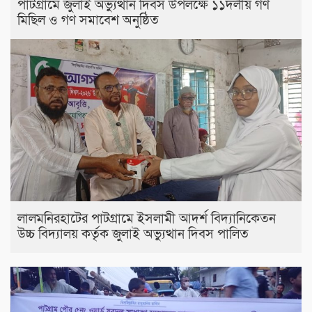
পাটগ্রামে জুলাই অভ্যুত্থান দিবস উপলক্ষে ১১দলীয় গণ
মিছিল ও গণ সমাবেশ অনুষ্ঠিত
লালমনিরহাটের পাটগ্রামে ইসলামী আদর্শ বিদ্যানিকেতন
উচ্চ বিদ্যালয় কর্তৃক জুলাই অভ্যুত্থান দিবস পালিত