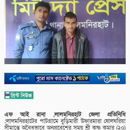
এফ আই রানা ,লালমনিরহাট জেলা প্রতিনিধি
:
লালমনিরহাটের পাটগ্রামে বুড়িমারী উফারমারা ষোলঘরিয়া
সীমান্তে অবৈধভাবে অনুপ্রবেশের সময় শ্রী কৃষ্ণ কুমার (২০)