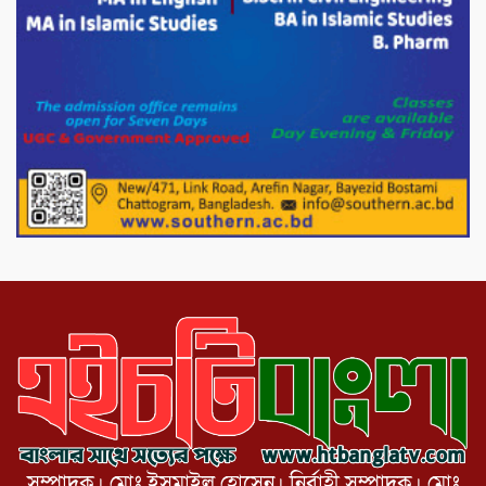
সৌজন্য সাক্ষাৎ।
পাটগ্রামে জুলাই অভ্যুত্থান দিবস উপলক্ষে
১১দলীয় গণ মিছিল ও গণ সমাবেশ অনুষ্ঠিত
পোরশায় গণঅভ্যুত্থান দিবসে শহিদ ও জুলাই
যোদ্ধাদের সংবর্ধনা।
১১ দলীয় ঐক্য পোরশা উপজেলা শাখার
আয়োজনে ৫ আগস্ট জুলাই অভ্যুত্থানের দ্বিতীয়
বার্ষিকী পালন উপলক্ষে নিতপুর কপালের মোড়ে
মিছিল সমাবেশ অনুষ্ঠিত।
সম্পাদক। মোঃ ইসমাইল হোসেন। নির্বাহী সম্পাদক। মোঃ