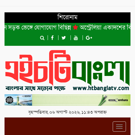
শিরোনাম
সড়ক ভেঙ্গে যোগাযোগ বিছিন্ন
অস্ট্রেলিয়া একাদশের বিপক্ষে ব
বৃহস্পতিবার, ০৬ অগাস্ট ২০২৬, ১১:৪৩ অপরাহ্ন
Toggl
navig