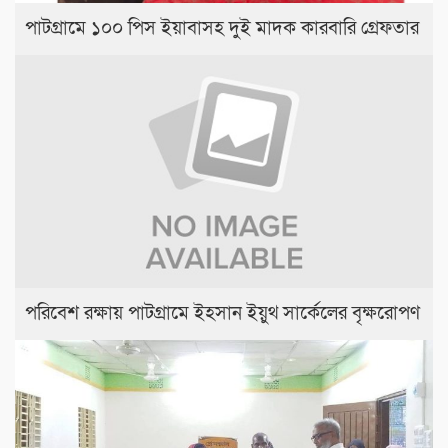
পাটগ্রামে ১০০ পিস ইয়াবাসহ দুই মাদক কারবারি গ্রেফতার
পরিবেশ রক্ষায় পাটগ্রামে ইহসান ইয়ুথ সার্কেলের বৃক্ষরোপণ