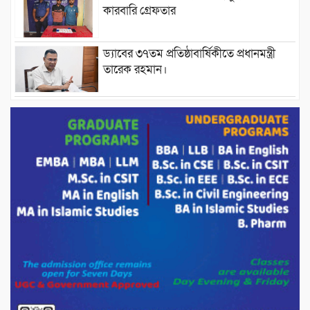
কারবারি গ্রেফতার
ড্যাবের ৩৭তম প্রতিষ্ঠাবার্ষিকীতে প্রধানমন্ত্রী
তারেক রহমান।
চন্দনাইশের হাশিমপুর ৪ নং ওয়ার্ডে ৫’শতাধিক
হতদরিদ্র পরিবারের মাঝে খাদ্যসামগ্রী বিতরণ
করেন মনজুর মোরশেদ
পরিবেশ রক্ষায় পাটগ্রামে ইহসান ইয়ুথ
সার্কেলের বৃক্ষরোপণ
মিরপুর-১১ নম্বরে দুর্বৃত্তদের গুলিতে বিএনপি
নেতা গুরুতর আহত
পাটগ্রামে চিকিৎসা সেবায় বীর মুক্তিযোদ্ধা দবির
উদ্দিন ফাউন্ডেশন