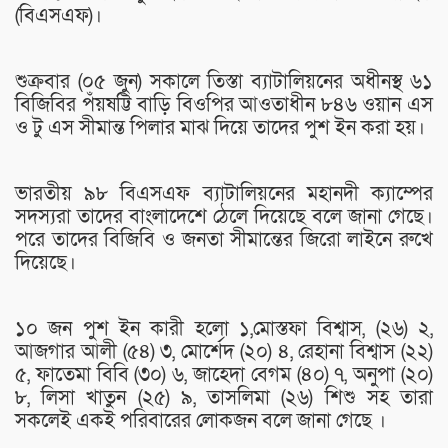
(বিএসএফ)।
শুক্রবার (০৫ জুন) সকালে তিস্তা ব্যাটালিয়নের অধীনস্থ ৬১
বিজিবির পঁয়ষট্টি বাড়ি বিওপির আওতাধীন ৮৪৬ ওয়ান এস
ও টু এস সীমান্ত পিলার মাঝ দিয়ে তাদের পুশ ইন করা হয়।
ভারতীয় ৯৮ বিএসএফ ব্যাটালিয়নের মহানদী ক্যাম্পের
সদস্যরা তাদের বাংলাদেশে ঠেলে দিয়েছে বলে জানা গেছে।
পরে তাদের বিজিবি ও জনতা সীমান্তের জিরো লাইনে রুখে
দিয়েছে।
১০ জন পুশ ইন কারী হলো ১,মোস্তফা বিশ্বাস, (২৬) ২,
আজগার আলী (৫৪) ৩, মোর্শেদ (২০) ৪, রেহানা বিশ্বাস (২২)
৫, ফাতেমা বিবি (৩০) ৬, জাহেদা বেগম (৪০) ৭, অনুপা (২০)
৮, লিসা খাতুন (২৫) ৯, তাসলিমা (২৬) শিশু সহ তারা
সকলেই একই পরিবারের লোকজন বলে জানা গেছে ।