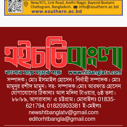
পাটগ্রামের দহগ্রাম ইউনিয়নের প্রধান সড়ক
ভেঙ্গে যোগাযোগ বিছিন্ন
সম্পাদক। মোঃ ইসমাইল হোসেন। নির্বাহী সম্পাদক। মোঃ
মামুনুর রশীদ মামুন। সহ- সম্পাদক।মোঃ আরফাত হোসেন
যোগাযোগের ঠিকানাঃ আল মদিনা টাওয়ার, ৬ষ্ঠ তলা।
৮৮/৮৯, আগরাবাদ/ এ চট্টগ্রাম। মোবাইলঃ 01835-
621794, 01820903381 ই-মেইলঃ
newshtbanglatv@gmail.com
editorhtbangla@gmail.com