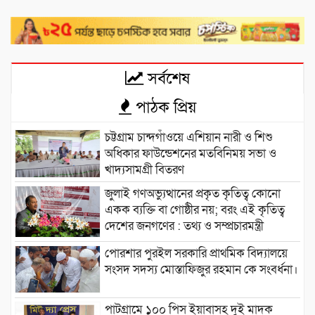
সর্বশেষ
পাঠক প্রিয়
চট্টগ্রাম চান্দগাঁওয়ে এশিয়ান নারী ও শিশু
অধিকার ফাউন্ডেশনের মতবিনিময় সভা ও
খাদ্যসামগ্রী বিতরণ
জুলাই গণঅভ্যুত্থানের প্রকৃত কৃতিত্ব কোনো
একক ব্যক্তি বা গোষ্ঠীর নয়; বরং এই কৃতিত্ব
দেশের জনগণের : তথ্য ও সম্প্রচারমন্ত্রী
পোরশার পুরইল সরকারি প্রাথমিক বিদ্যালয়ে
সংসদ সদস্য মোস্তাফিজুর রহমান কে সংবর্ধনা।
পাটগ্রামে ১০০ পিস ইয়াবাসহ দুই মাদক