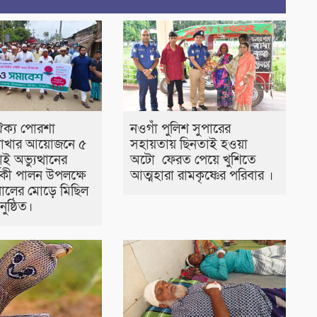
ঐক্য পোরশা
নওগাঁ পুলিশ সুপারের
াখার আয়োজনে ৫
সহায়তায় ছিনতাই হওয়া
ই অভ্যুত্থানের
অটো ফেরত পেয়ে খুশিতে
র্ষিকী পালন উপলক্ষে
আত্মহারা রামকৃষ্ণের পরিবার ।
ালের মোড়ে মিছিল
ুষ্ঠিত।