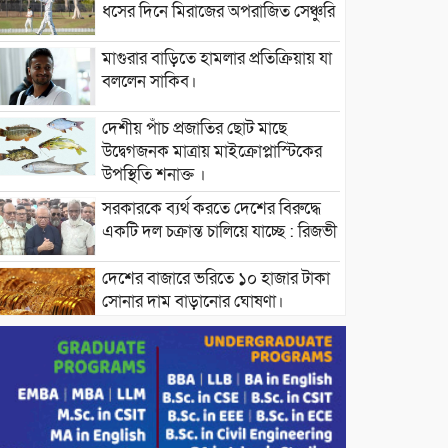
ধসের দিনে মিরাজের অপরাজিত সেঞ্চুরি
মাগুরার বাড়িতে হামলার প্রতিক্রিয়ায় যা
বললেন সাকিব।
দেশীয় পাঁচ প্রজাতির ছোট মাছে
উদ্বেগজনক মাত্রায় মাইক্রোপ্লাস্টিকের
উপস্থিতি শনাক্ত ।
সরকারকে ব্যর্থ করতে দেশের বিরুদ্ধে
একটি দল চক্রান্ত চালিয়ে যাচ্ছে : রিজভী
দেশের বাজারে ভরিতে ১০ হাজার টাকা
সোনার দাম বাড়ানোর ঘোষণা।
ভারপ্রাপ্ত রাষ্ট্রপতি হাফিজ উদ্দিন
আহমদের সাথে এইচটি বাংলা অনলাইন
পোর্টাল ও আইপি টিভির সম্পাদক মোঃ
ইসমাইল হোসেনের সৌজন্য সাক্ষাৎ।