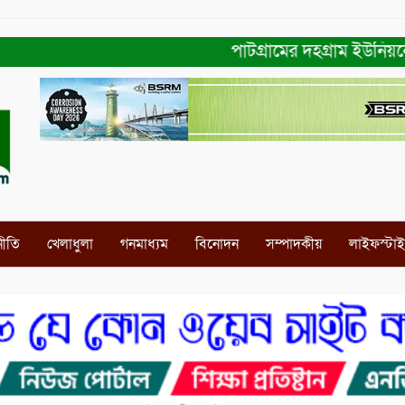
পাটগ্রামের দহগ্রাম ইউনিয়নের প্
নীতি
খেলাধুলা
গনমাধ্যম
বিনোদন
সম্পাদকীয়
লাইফস্টা