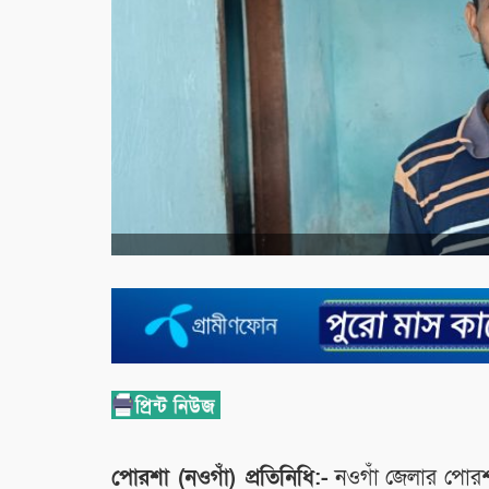
পোরশা (নওগাঁ) প্রতিনিধি:-
নওগাঁ জেলার পোরশা