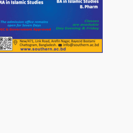
পাটগ্রামে জুলাই অভ্যুত্থান দিবস
উপলক্ষে ১১দলীয় গণ মিছিল ও গণ
সমাবেশ অনুষ্ঠিত
পোরশায় গণঅভ্যুত্থান দিবসে শহিদ ও
জুলাই যোদ্ধাদের সংবর্ধনা।
১১ দলীয় ঐক্য পোরশা উপজেলা শাখার
আয়োজনে ৫ আগস্ট জুলাই অভ্যুত্থানের
দ্বিতীয় বার্ষিকী পালন উপলক্ষে নিতপুর
কপালের মোড়ে মিছিল সমাবেশ অনুষ্ঠিত।