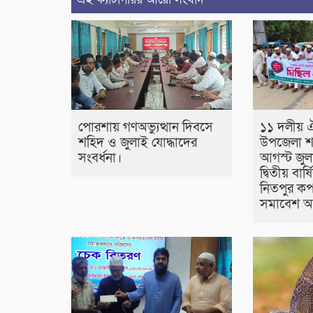
পোরশায় গণঅভ্যুত্থান দিবসে
১১ দলীয় 
শহিদ ও জুলাই যোদ্ধাদের
উপজেলা শ
সংবর্ধনা।
আগস্ট জুলা
দ্বিতীয় বা
নিতপুর কপ
সমাবেশ অন