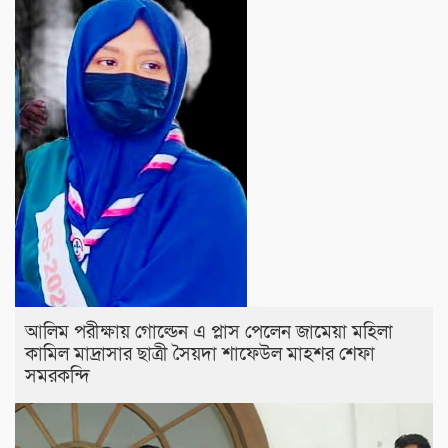
আলিম পরীক্ষায় গোল্ডেন এ প্লাস পেলেন জামেয়া মহিলা
কামিল মাদ্রাসার ছাত্রী সৈয়দা শাফেউল মাহশর শেফা
সমরকন্দি