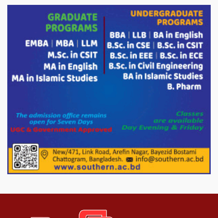
দেশের বাজারে ভরিতে ১০ হাজার টাকা সোনার
দাম বাড়ানোর ঘোষণা।
ভারপ্রাপ্ত রাষ্ট্রপতি হাফিজ উদ্দিন আহমদের
সাথে এইচটি বাংলা অনলাইন পোর্টাল ও আইপি
টিভির সম্পাদক মোঃ ইসমাইল হোসেনের
সৌজন্য সাক্ষাৎ।
পাটগ্রামে জুলাই অভ্যুত্থান দিবস উপলক্ষে
১১দলীয় গণ মিছিল ও গণ সমাবেশ অনুষ্ঠিত
পোরশায় গণঅভ্যুত্থান দিবসে শহিদ ও জুলাই
যোদ্ধাদের সংবর্ধনা।
১১ দলীয় ঐক্য পোরশা উপজেলা শাখার
আয়োজনে ৫ আগস্ট জুলাই অভ্যুত্থানের দ্বিতীয়
বার্ষিকী পালন উপলক্ষে নিতপুর কপালের মোড়ে
মিছিল সমাবেশ অনুষ্ঠিত।