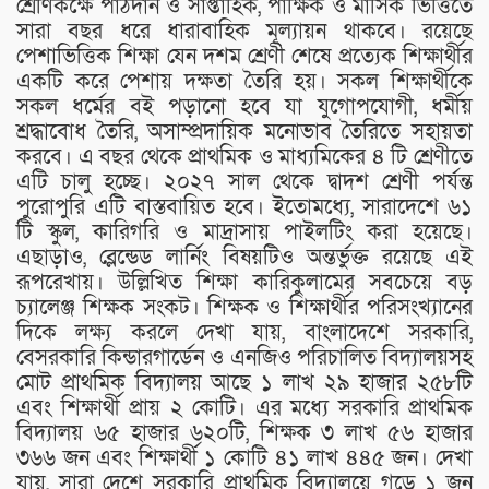
শ্রেণিকক্ষে পাঠদান ও সাপ্তাহিক, পাক্ষিক ও মাসিক ভিত্তিতে
সারা বছর ধরে ধারাবাহিক মূল্যায়ন থাকবে। রয়েছে
পেশাভিত্তিক শিক্ষা যেন দশম শ্রেণী শেষে প্রত্যেক শিক্ষার্থীর
একটি করে পেশায় দক্ষতা তৈরি হয়। সকল শিক্ষার্থীকে
সকল ধর্মের বই পড়ানো হবে যা যুগোপযোগী, ধর্মীয়
শ্রদ্ধাবোধ তৈরি, অসাম্প্রদায়িক মনোভাব তৈরিতে সহায়তা
করবে। এ বছর থেকে প্রাথমিক ও মাধ্যমিকের ৪ টি শ্রেণীতে
এটি চালু হচ্ছে। ২০২৭ সাল থেকে দ্বাদশ শ্রেণী পর্যন্ত
পুরোপুরি এটি বাস্তবায়িত হবে। ইতোমধ্যে, সারাদেশে ৬১
টি স্কুল, কারিগরি ও মাদ্রাসায় পাইলটিং করা হয়েছে।
এছাড়াও, ব্লেন্ডেড লার্নিং বিষয়টিও অন্তর্ভুক্ত রয়েছে এই
রূপরেখায়।‌ উল্লিখিত শিক্ষা কারিকুলামের সবচেয়ে বড়
চ্যালেঞ্জ শিক্ষক সংকট। শিক্ষক ও শিক্ষার্থীর পরিসংখ্যানের
দিকে লক্ষ্য করলে দেখা যায়, বাংলাদেশে সরকারি,
বেসরকারি কিন্ডারগার্ডেন ও এনজিও পরিচালিত বিদ্যালয়সহ
মোট প্রাথমিক বিদ্যালয় আছে ১ লাখ ২৯ হাজার ২৫৮টি
এবং শিক্ষার্থী প্রায় ২ কোটি। এর মধ্যে সরকারি প্রাথমিক
বিদ্যালয় ৬৫ হাজার ৬২০টি, শিক্ষক ৩ লাখ ৫৬ হাজার
৩৬৬ জন এবং শিক্ষার্থী ১ কোটি ৪১ লাখ ৪৪৫ জন। দেখা
যায়, সারা দেশে সরকারি প্রাথমিক বিদ্যালয়ে গড়ে ১ জন