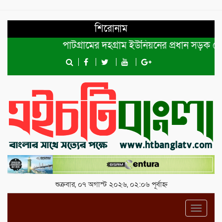
শিরোনাম
পাটগ্রামের দহগ্রাম ইউনিয়নের প্রধান সড়ক ভেঙ্গে য
শুক্রবার, ০৭ অগাস্ট ২০২৬, ০২:০৬ পূর্বাহ্ন
Toggl
navig