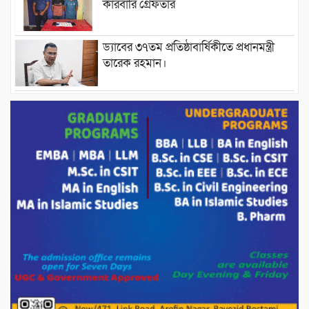
কারবারি গ্রেফতার
ড্যাবের ৩৭তম প্রতিষ্ঠাবার্ষিকীতে প্রধানমন্ত্রী
তারেক রহমান।
চন্দনাইশের হাশিমপুর ৪ নং ওয়ার্ডে ৫’শতাধিক
হতদরিদ্র পরিবারের মাঝে খাদ্যসামগ্রী বিতরণ
করেন মনজুর মোরশেদ
পরিবেশ রক্ষায় পাটগ্রামে ইহসান ইয়ুথ
সার্কেলের বৃক্ষরোপণ
মিরপুর-১১ নম্বরে দুর্বৃত্তদের গুলিতে বিএনপি
নেতা গুরুতর আহত
পাটগ্রামে চিকিৎসা সেবায় বীর মুক্তিযোদ্ধা দবির
উদ্দিন ফাউন্ডেশন