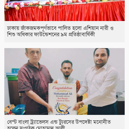
ঢাকায় জাঁকজমকপূর্ণভাবে পালিত হলো এশিয়ান নারী ও
শিশু অধিকার ফাউন্ডেশনের ৯ম প্রতিষ্ঠাবার্ষিকী
বেস্ট বাংলা ট্র্যাভেলস এন্ড ট্যুরসের উপদেষ্টা মনোনীত
হলেন সংগঠক মোহাম্মদ আলী