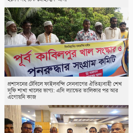
প্রশাসনের টেবিলে ফাইলবন্দি সেনবাগের ঐতিহ্যবাহী শেখ
সূফি শাখা খালের ভাগ্য: এসি ল্যান্ডের তালিকার পর আর
এগোয়নি কাজ