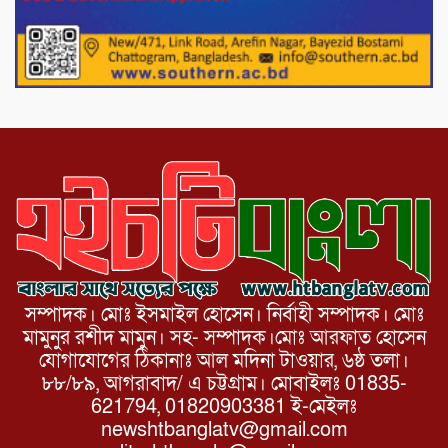
ভারপ্রাপ্ত রাষ্ট্রপতি হাফিজ উদ্দিন আহমদের
সাথে এইচটি বাংলা অনলাইন পোর্টাল ও আইপি
টিভির সম্পাদক মোঃ ইসমাইল হোসেনের
সৌজন্য সাক্ষাৎ।
সম্পাদক। মোঃ ইসমাইল হোসেন। নির্বাহী সম্পাদক। মোঃ
মামুনুর রশীদ মামুন। সহ- সম্পাদক।মোঃ আরফাত হোসেন
যোগাযোগের ঠিকানাঃ আল মদিনা টাওয়ার, ৬ষ্ঠ তলা।
৮৮/৮৯, আগরাবাদ/ এ চট্টগ্রাম। মোবাইলঃ 01835-
621794, 01820903381 ই-মেইলঃ
newshtbanglatv@gmail.com