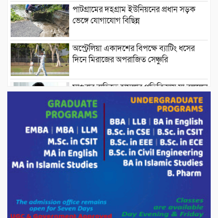
পাটগ্রামের দহগ্রাম ইউনিয়নের প্রধান সড়ক
ভেঙ্গে যোগাযোগ বিছিন্ন
অস্ট্রেলিয়া একাদশের বিপক্ষে ব্যাটিং ধসের
দিনে মিরাজের অপরাজিত সেঞ্চুরি
মাগুরার বাড়িতে হামলার প্রতিক্রিয়ায় যা বললেন
সাকিব।
দেশীয় পাঁচ প্রজাতির ছোট মাছে উদ্বেগজনক
মাত্রায় মাইক্রোপ্লাস্টিকের উপস্থিতি শনাক্ত ।
সরকারকে ব্যর্থ করতে দেশের বিরুদ্ধে একটি
দল চক্রান্ত চালিয়ে যাচ্ছে : রিজভী
দেশের বাজারে ভরিতে ১০ হাজার টাকা সোনার
দাম বাড়ানোর ঘোষণা।