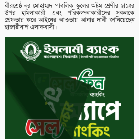
বীরশ্রেষ্ঠ নূর মোহাম্মদ পাবলিক স্কুলের অষ্টম শ্রেণীর ছাত্রের
উপর হামলাকারী এবং পরিকল্পনাকারীদের সকলকে
গ্রেফতার করে আইনের আওতায় আনার দাবী জানিয়েছেন
হাজারীবাগ এলাকবাসী।