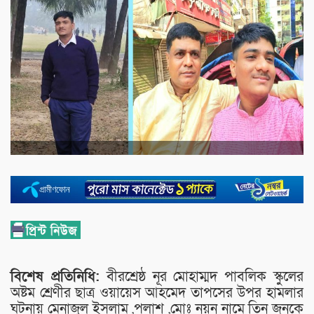
বিশেষ প্রতিনিধি:
বীরশ্রেষ্ঠ নূর মোহাম্মদ পাবলিক স্কুলের
অষ্টম শ্রেণীর ছাত্র ওয়ায়েস আহমেদ তাপসের উপর হামলার
ঘটনায় মেনাজুল ইসলাম ,পলাশ ,মোঃ নয়ন নামে তিন জনকে