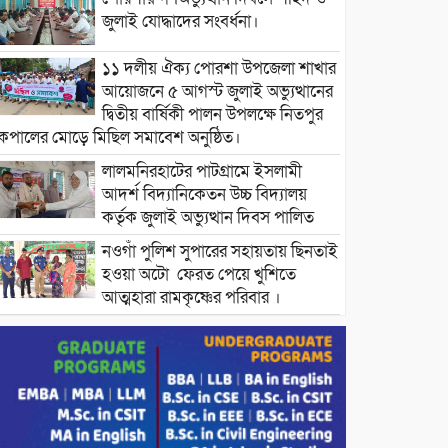
জুলাই যোদ্ধাদের সংবর্ধনা।
১১ দলীয় ঐক্য পোরশা উপজেলা শাখার
আয়োজনে ৫ আগস্ট জুলাই অভ্যুত্থানের
দ্বিতীয় বার্ষিকী পালন উপলক্ষে নিতপুর
কপালের মোড়ে মিছিল সমাবেশ অনুষ্ঠিত।
লালমনিরহাটের পাটগ্রামে ইসলামী
আদর্শ বিদ্যানিকেতন উচ্চ বিদ্যালয়
কর্তৃক জুলাই অভ্যুত্থান দিবস পালিত
নওগাঁ পুলিশ সুপারের সহায়তায় ছিনতাই
হওয়া অটো ফেরত পেয়ে খুশিতে
আত্মহারা রামকৃষ্ণের পরিবার ।
বিদ্যুৎ ও জ্বালানির অতিরিক্ত বিল আসলে
যা করতে বললেন প্রধানমন্ত্রীর তথ্য
উপদেষ্টা।
চট্টগ্রামের বন্যাকবলিত স্থানে সফরে
যাচ্ছেন প্রধানমন্ত্রী ।