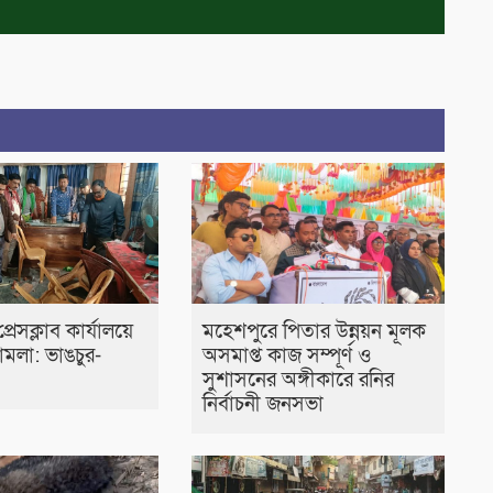
রেসক্লাব কার্যালয়ে
মহেশপুরে পিতার উন্নয়ন মূলক
 হামলা: ভাঙচুর-
অসমাপ্ত কাজ সম্পূর্ণ ও
সুশাসনের অঙ্গীকারে রনির
নির্বাচনী জনসভা