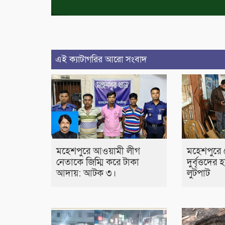
এই ক্যাটাগরির আরো সংবাদ
মহেশপুরে আওয়ামী লীগ
মহেশপুরে প্
নেতাকে জিম্মি করে টাকা
দুর্বৃত্তদের
আদায়: আটক ৩।
লুটপাট