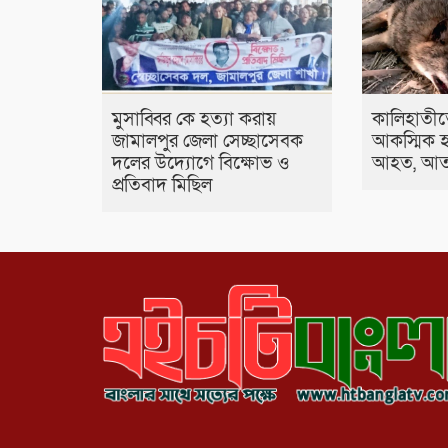
মুসাব্বির কে হত্যা করায়
কালিহাতীত
জামালপুর জেলা সেচ্ছাসেবক
আকস্মিক হা
দলের উদ্যোগে বিক্ষোভ ও
আহত, আতঙ
প্রতিবাদ মিছিল