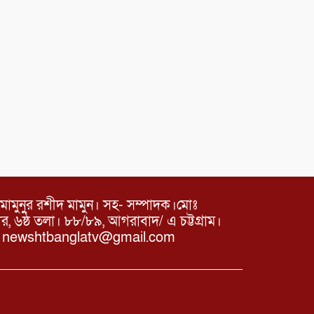
মামুনুর রশীদ মামুন। সহ- সম্পাদক।মোঃ
৬ষ্ঠ তলা। ৮৮/৮৯, আগরাবাদ/ এ চট্টগ্রাম।
ঃ newshtbanglatv@gmail.com