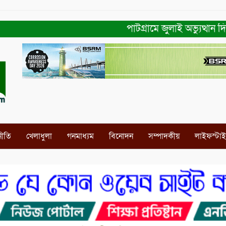
পাটগ্রামে জুলাই অভ্যুত্থান দিবস
নীতি
খেলাধুলা
গনমাধ্যম
বিনোদন
সম্পাদকীয়
লাইফস্টা