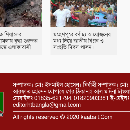
ে শিয়ালের
মহেশপুরে বর্ণাঢ্য আয়োজনের
মলায় বৃদ্ধা গুরুতর
মধ্য দিয়ে জাতীয় বিপ্লব ও
্কে এলাকাবাসী
সংহতি দিবস পালন।
সম্পাদক। মোঃ ইসমাইল হোসেন। নির্বাহী সম্পাদক। মোঃ 
আরফাত হোসেন যোগাযোগের ঠিকানাঃ আল মদিনা টাওয়ার, 
মোবাইলঃ 01835-621794, 01820903381 ই-মেইল
editorhtbangla@gmail.com
All rights reserved © 2020 kaabait.Com