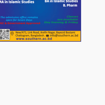
শতাধিক মানুষের মাঝে গোল্ডেন
ডায়াগনস্টিক সেন্টারের বিনামূল্যে চশমা
বিতরণ।
পাটগ্রামে শালিসী বৈঠককে কেন্দ্র করে
বিএনপি নেতার মারধরের জেরে
বিষপানে যুবকের আত্মহত্যার অভিযোগ
নওগাঁর পোরশায় মাননীয় প্রধানমন্ত্রীর
দেওয়া সমাজকল্যাণ পরিষদ কর্তৃক চেক
বিতরণ।