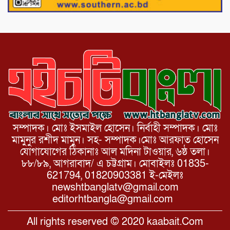
সাথে এইচটি বাংলা অনলাইন পোর্টাল ও আইপি
টিভির সম্পাদক মোঃ ইসমাইল হোসেনের
সৌজন্য সাক্ষাৎ।
সম্পাদক। মোঃ ইসমাইল হোসেন। নির্বাহী সম্পাদক। মোঃ
মামুনুর রশীদ মামুন। সহ- সম্পাদক।মোঃ আরফাত হোসেন
যোগাযোগের ঠিকানাঃ আল মদিনা টাওয়ার, ৬ষ্ঠ তলা।
৮৮/৮৯, আগরাবাদ/ এ চট্টগ্রাম। মোবাইলঃ 01835-
621794, 01820903381 ই-মেইলঃ
newshtbanglatv@gmail.com
editorhtbangla@gmail.com
All rights reserved © 2020 kaabait.Com