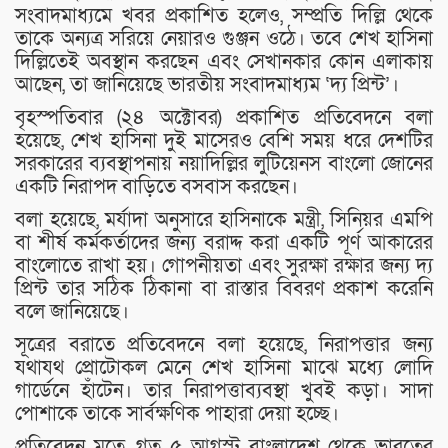
সংবাদমাধ্যমে খবর প্রকাশিত হলেও, সম্প্রতি দিল্লি থেকে
তাকে অন্যত্র সরিয়ে নেয়ারও গুঞ্জন ওঠে। তবে শেখ হাসিনা
দিল্লিতেই অবস্থান করছেন এবং সেখানকার কোন এলাকায়
আছেন, তা জানিয়েছে ভারতীয় সংবাদমাধ্যম ‘দ্য প্রিন্ট’।
বৃহস্পতিবার (২৪ অক্টোবর) প্রকাশিত প্রতিবেদনে বলা
হয়েছে, শেখ হাসিনা দুই মাসেরও বেশি সময় ধরে দেশটির
সরকারের ব্যবস্থাপনায় নয়াদিল্লির লুটিয়েনস বাংলো জোনের
একটি নিরাপদ বাড়িতে বসবাস করছেন।
বলা হয়েছে, মর্যাদা অনুসারে হাসিনাকে মন্ত্রী, সিনিয়র এমপি
বা শীর্ষ কর্মকর্তাদের জন্য বরাদ্দ করা একটি পূর্ণ আকারের
বাংলোতে রাখা হয়। গোপনীয়তা এবং সুরক্ষা রক্ষার জন্য দ্য
প্রিন্ট তার সঠিক ঠিকানা বা রাস্তার বিবরণ প্রকাশ করেনি
বলে জানিয়েছে।
সূত্রের বরাতে প্রতিবেদনে বলা হয়েছে, নিরাপত্তার জন্য
যথাযথ প্রোটোকল মেনে শেখ হাসিনা মাঝে মধ্যে লোদি
গার্ডেনে হাঁটেন। তার নিরাপত্তাব্যবস্থা খুবই কড়া। সাদা
পোশাকে তাকে সার্বক্ষণিক পাহারা দেয়া হচ্ছে।
প্রতিবেদন মতে, গত ৫ আগস্ট বাংলাদেশ থেকে ভারতের