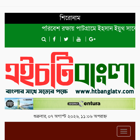
শিরোনাম
পরিবেশ রক্ষায় পাটগ্রামে ইহসান ইয়ুথ সার্কেলের বৃ
শুক্রবার, ০৭ অগাস্ট ২০২৬, ১১:০৬ অপরাহ্ন
Toggl
navig