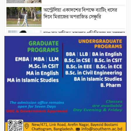
অস্ট্রেলিয়া একাদশের বিপক্ষে ব্যাটিং ধসের
দিনে মিরাজের অপরাজিত সেঞ্চুরি
মাগুরার বাড়িতে হামলার প্রতিক্রিয়ায় যা বললেন
সাকিব।
দেশীয় পাঁচ প্রজাতির ছোট মাছে উদ্বেগজনক
মাত্রায় মাইক্রোপ্লাস্টিকের উপস্থিতি শনাক্ত ।
সরকারকে ব্যর্থ করতে দেশের বিরুদ্ধে একটি
দল চক্রান্ত চালিয়ে যাচ্ছে : রিজভী
দেশের বাজারে ভরিতে ১০ হাজার টাকা সোনার
দাম বাড়ানোর ঘোষণা।
ভারপ্রাপ্ত রাষ্ট্রপতি হাফিজ উদ্দিন আহমদের