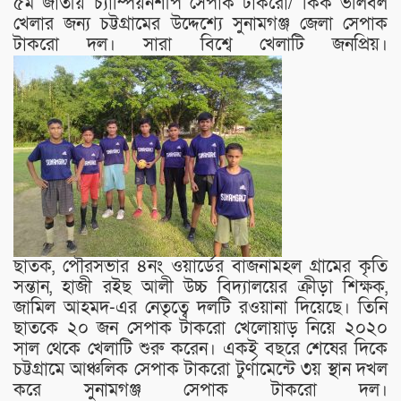
৫ম জাতীয় চ্যাম্পিয়নশীপ সেপাক টাকরো/ কিক ভলিবল
খেলার জন্য চট্টগ্রামের উদ্দেশ্যে সুনামগঞ্জ জেলা সেপাক
টাকরো দল। সারা বিশ্বে খেলাটি জনপ্রিয়।
ছাতক, পৌরসভার ৪নং ওয়ার্ডের বাজনামহল গ্রামের কৃতি
সন্তান, হাজী রইছ আলী উচ্চ বিদ্যালয়ের ক্রীড়া শিক্ষক,
জামিল আহমদ-এর নেতৃত্বে দলটি রওয়ানা দিয়েছে। তিনি
ছাতকে ২০ জন সেপাক টাকরো খেলোয়াড় নিয়ে ২০২০
সাল থেকে খেলাটি শুরু করেন। একই বছরে শেষের দিকে
চট্টগ্রামে আঞ্চলিক সেপাক টাকরো টুর্ণামেন্টে ৩য় স্থান দখল
করে সুনামগঞ্জ সেপাক টাকরো দল।