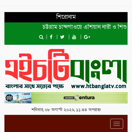
শিরোনাম
চট্টগ্রাম চান্দগাঁওয়ে এশিয়ান নারী ও শিশু অধি
শনিবার, ০৮ অগাস্ট ২০২৬, ১১:৪৪ অপরাহ্ন
Toggl
navig