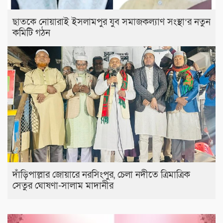
ছাতকে নোয়ারাই ইসলামপুর যুব সমাজকল্যাণ সংস্থা’র নতুন
কমিটি গঠন
দাঁড়িপাল্লার জোয়ারে নরসিংপুর, চেলা নদীতে ত্রিমাত্রিক
সেতুর ঘোষণা-সালাম মাদানীর