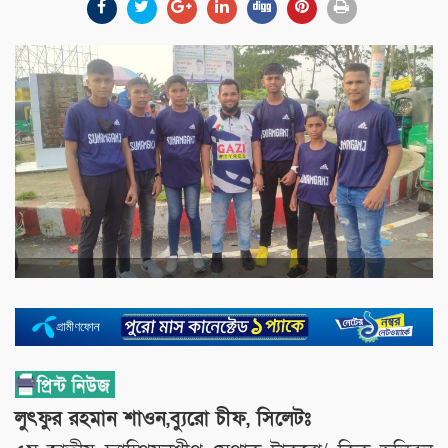
লুৎফুর রহমান শাওন,ব্যুরো চীফ, সিলেটঃ