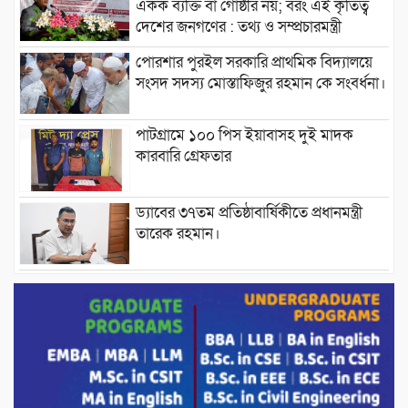
একক ব্যক্তি বা গোষ্ঠীর নয়; বরং এই কৃতিত্ব
দেশের জনগণের : তথ্য ও সম্প্রচারমন্ত্রী
পোরশার পুরইল সরকারি প্রাথমিক বিদ্যালয়ে
সংসদ সদস্য মোস্তাফিজুর রহমান কে সংবর্ধনা।
পাটগ্রামে ১০০ পিস ইয়াবাসহ দুই মাদক
কারবারি গ্রেফতার
ড্যাবের ৩৭তম প্রতিষ্ঠাবার্ষিকীতে প্রধানমন্ত্রী
তারেক রহমান।
চন্দনাইশের হাশিমপুর ৪ নং ওয়ার্ডে ৫’শতাধিক
হতদরিদ্র পরিবারের মাঝে খাদ্যসামগ্রী বিতরণ
করেন মনজুর মোরশেদ
পরিবেশ রক্ষায় পাটগ্রামে ইহসান ইয়ুথ
সার্কেলের বৃক্ষরোপণ