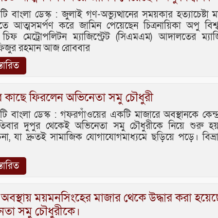
বাংলা ডেস্ক : জুলাই গণ-অভ্যুত্থানের সময়কার হত্যাচেষ্টা 
ে আত্মসমর্পণ করে জামিন পেয়েছেন চিত্রনায়িকা অপু বিশ
চিফ মেট্রোপলিটন ম্যাজিস্ট্রেট (সিএমএম) আদালতের ম্যাজিস
াফিজুর রহমান আজ রোববার
স্তারিত
র কাছে ফিরলেন অভিনেতা সমু চৌধুরী
 বাংলা ডেস্ক : গফরগাঁওয়ের একটি মাজারে অবস্থানকে কেন্দ
পতিবার দুপুর থেকেই অভিনেতা সমু চৌধুরীকে নিয়ে শুরু হয়
া, যা দ্রুতই সামাজিক যোগাযোগমাধ্যমে ছড়িয়ে পড়ে। বিভ্রা
স্তারিত
থ অবস্থায় ময়মনসিংহের মাজার থেকে উদ্ধার করা হয়েছ
েতা সমু চৌধুরীকে।