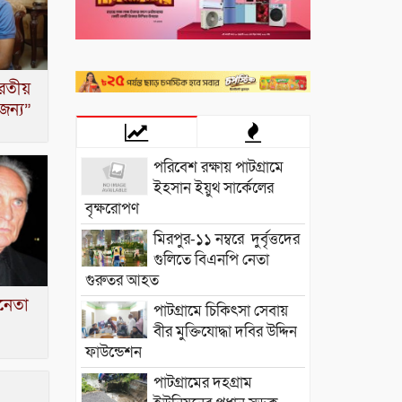
রতীয়
জন্য”
পরিবেশ রক্ষায় পাটগ্রামে
ইহসান ইয়ুথ সার্কেলের
বৃক্ষরোপণ
মিরপুর-১১ নম্বরে দুর্বৃত্তদের
গুলিতে বিএনপি নেতা
গুরুতর আহত
িনেতা
পাটগ্রামে চিকিৎসা সেবায়
বীর মুক্তিযোদ্ধা দবির উদ্দিন
ফাউন্ডেশন
পাটগ্রামের দহগ্রাম