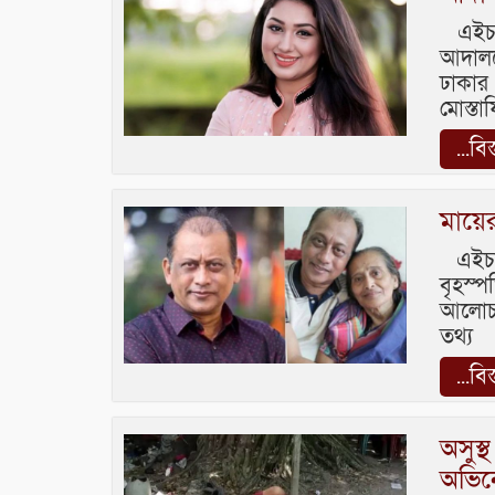
এইচটি 
আদালত
ঢাকার 
মোস্ত
...বি
মায়ে
এইচটি
বৃহস্
আলোচন
তথ্য
...বি
অসুস্
অভিন