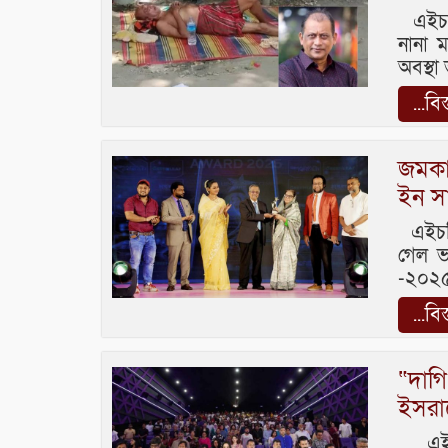
এইচটি 
নানা 
অবস্থা
...বি
জমকা
ইন স
এইচটি
গেল ভা
-২০২৫।
...বি
“দাগি
ইসরা
এইচটি