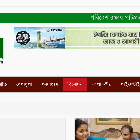
পরিবেশ রক্ষায় পাটগ্রামে ই
নীতি
খেলাধুলা
গনমাধ্যম
বিনোদন
সম্পাদকীয়
লাইফস্টা