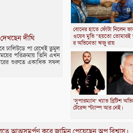
বোনের হাতে ফোঁটা নিলেন ভা
ওয়েব মুভি “হয়তো তোমারই 
্ন দেখছেন দীঘি
র অভিনেতা ঋজু রায়
বে ঢালিউডে পা রেখেই তুমুল
 সময়ের পরিক্রমায় তিনি এখন
ারিয়ারের শুরুতে একাধিক সফল
‘সুপারম্যান’ খ্যাত ব্রিটিশ অভ
টেরেন্স স্ট্যাম্প আর নেই।
তে আত্মসমর্পণ করে জামিন পেয়েছেন অপু বিশ্বাস।