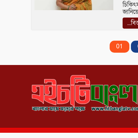
চিকিৎস
জানিয়ে
...বি
01