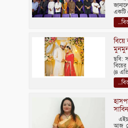
জানালো
একটি প
...বি
বিয়ে
মুনম
ছবি: 
বিয়ের 
(৪ এপ
...বি
হাসপ
সাবি
এইচটি
আজ সো