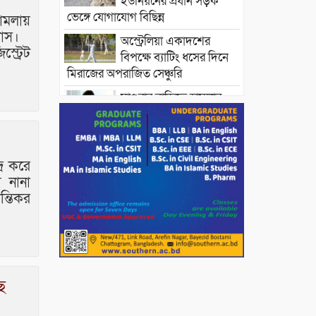
ইউনিয়নের প্রধান সড়ক
ভেঙ্গে যোগাযোগ বিছিন্ন
মামলায়
্বাস।
অস্ট্রেলিয়া একাদশের
্ট্রেট
বিপক্ষে ব্যাটিং ধসের দিনে
মিরাজের অপরাজিত সেঞ্চুরি
মাগুরার বাড়িতে হামলার
প্রতিক্রিয়ায় যা বললেন
সাকিব।
দেশীয় পাঁচ প্রজাতির ছোট
্র করে
মাছে উদ্বেগজনক মাত্রায়
 নানা
মাইক্রোপ্লাস্টিকের উপস্থিতি শনাক্ত ।
ন্তিকর
সরকারকে ব্যর্থ করতে
দেশের বিরুদ্ধে একটি দল
চক্রান্ত চালিয়ে যাচ্ছে : রিজভী
দেশের বাজারে ভরিতে ১০
হাজার টাকা সোনার দাম
ে
বাড়ানোর ঘোষণা।