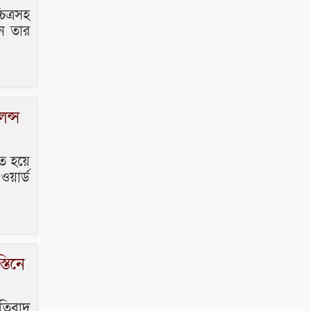
ভারপ্রাপ্ত রাষ্ট্রপতি হাফিজ
িত্রসহ
উদ্দিন আহমদের সাথে
ে তার
এইচটি বাংলা অনলাইন
পোর্টাল ও আইপি টিভির সম্পাদক মোঃ
ইসমাইল হোসেনের সৌজন্য সাক্ষাৎ।
ন্স
িত হয়ে
ওয়ার্ড
তিনে
তিবাদ