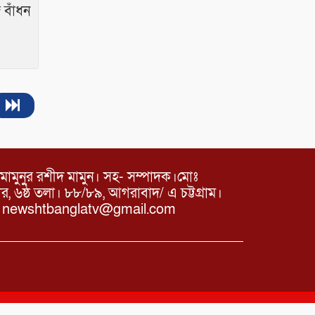
 বাঁধন
মামুনুর রশীদ মামুন। সহ- সম্পাদক।মোঃ
৬ষ্ঠ তলা। ৮৮/৮৯, আগরাবাদ/ এ চট্টগ্রাম।
ঃ newshtbanglatv@gmail.com