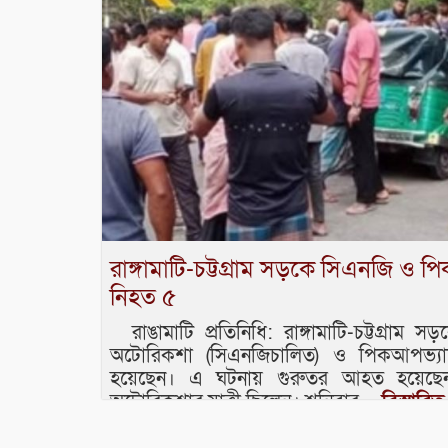
রাঙ্গামাটি-চট্টগ্রাম সড়কে সিএনজি ও প
নিহত ৫
রাঙামাটি প্রতিনিধি: রাঙ্গামাটি-চট্টগ্রাম 
অটোরিকশা (সিএনজিচালিত) ও পিকআপভ্যা
হয়েছেন। এ ঘটনায় গুরুতর আহত হ
অটোরিকশার যাত্রী ছিলেন। শনিবার
...বিস্তারিত