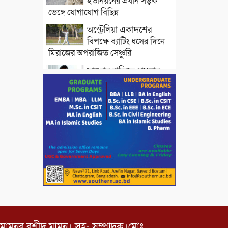
ইউনিয়নের প্রধান সড়ক
ভেঙ্গে যোগাযোগ বিছিন্ন
অস্ট্রেলিয়া একাদশের
বিপক্ষে ব্যাটিং ধসের দিনে
মিরাজের অপরাজিত সেঞ্চুরি
মাগুরার বাড়িতে হামলার
প্রতিক্রিয়ায় যা বললেন
সাকিব।
দেশীয় পাঁচ প্রজাতির ছোট
মাছে উদ্বেগজনক মাত্রায়
মাইক্রোপ্লাস্টিকের উপস্থিতি শনাক্ত ।
সরকারকে ব্যর্থ করতে
দেশের বিরুদ্ধে একটি দল
চক্রান্ত চালিয়ে যাচ্ছে : রিজভী
দেশের বাজারে ভরিতে ১০
হাজার টাকা সোনার দাম
বাড়ানোর ঘোষণা।
মামুনুর রশীদ মামুন। সহ- সম্পাদক।মোঃ