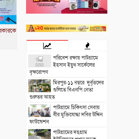
সরকারকে শুভেচ্ছা
পরিবেশ রক্ষায় পাটগ্রামে
ইহসান ইয়ুথ সার্কেলের
বৃক্ষরোপণ
মিরপুর-১১ নম্বরে দুর্বৃত্তদের
গুলিতে বিএনপি নেতা
গুরুতর আহত
পাটগ্রামে চিকিৎসা সেবায়
বীর মুক্তিযোদ্ধা দবির উদ্দিন
ফাউন্ডেশন
পাটগ্রামের দহগ্রাম