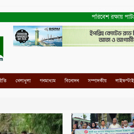
পরিবেশ রক্ষায় পাটগ্রা
নীতি
খেলাধুলা
গনমাধ্যম
বিনোদন
সম্পাদকীয়
লাইফস্টা