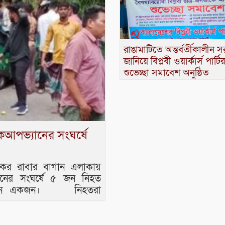
রাঙামাটিতে অন্তর্বর্তীকালীন 
জানিয়ে বিপ্লবী ওয়ার্কার্স পার্টির
শুভেচ্ছা সমাবেশ অনুষ্ঠিত
িকআপভ্যানের সংঘর্ষে
সড়কের রাবার বাগান এলাকায়
নের সংঘর্ষে ৫ জন নিহত
য়েছেন একজন। নিহতরা