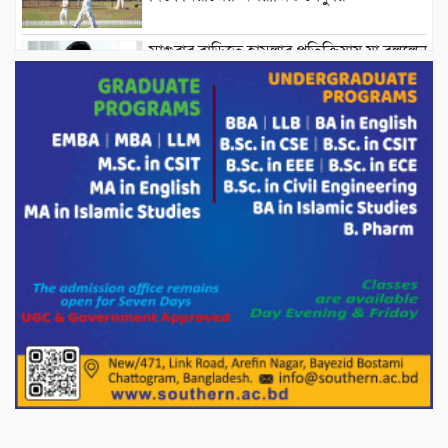
মাগুরার বাড়িতে হামলার প্রতিক্রিয়ায় যা বললেন
সাকিব।
দেশীয় পাঁচ প্রজাতির ছোট মাছে উদ্বেগজনক
মাত্রায় মাইক্রোপ্লাস্টিকের উপস্থিতি শনাক্ত ।
সরকারকে ব্যর্থ করতে দেশের বিরুদ্ধে একটি
দল চক্রান্ত চালিয়ে যাচ্ছে : রিজভী
দেশের বাজারে ভরিতে ১০ হাজার টাকা সোনার
দাম বাড়ানোর ঘোষণা।
ভারপ্রাপ্ত রাষ্ট্রপতি হাফিজ উদ্দিন আহমদের
সাথে এইচটি বাংলা অনলাইন পোর্টাল ও আইপি
টিভির সম্পাদক মোঃ ইসমাইল হোসেনের
সৌজন্য সাক্ষাৎ।