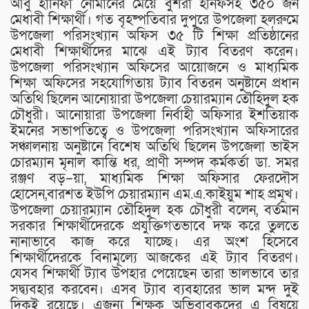
আবু হানিফা নোমানের মেয়ে বুশরা হনিফসহ ৩৫০ জন
মেধাবী শিক্ষার্থী। গত বৃহষ্পতিবার দুপুরে উপজেলা হলরুমে
উপজেলা পরিসংখ্যান অফিস ৩৫ টি শিক্ষা প্রতিষ্ঠানের
মেধাবী শিক্ষার্থীদের মাঝে এই ট্যাব বিতরণ করেন।
উপজেলা পরিসংখ্যান অফিসের আয়োজনে ও মাধ্যমিক
শিক্ষা অফিসের সহযোগিতায় ট্যাব বিতরন অনুষ্টানে প্রধান
অতিথি ছিলেন আনোয়ারা উপজেলা চেয়ারম্যান তৌহিদুল হক
চৌধুরী। আনোয়ারা উপজেলা নির্বাহী অফিসার ইশতিয়াক
ইমনের সভাপতিত্বে ও উপজেলা পরিসংখ্যান অফিসারের
সঞ্চালনায় অনুষ্টানে বিশেষ অতিথি ছিলেন উপজেলা ভাইস
চোরম্যান মৃনাল কান্তি ধর, প্রাণী সম্পদ কর্মকর্তা ডা. সমর
রঞ্জণ বড়–য়া, মাধ্যমিক শিক্ষা অফিসার ফেরদৌস
হোসেন,বারশত ইউপি চেয়ারম্যান এম.এ.কাইয়ুম শাহ প্রমূখ।
উপজেলা চেয়ারম্যান তৌহিদুল হক চৌধুরী বলেন, বর্তমান
সরকার শিক্ষার্থীদেরকে প্রযুক্তিগতভাবে দক্ষ করে তুলতে
নানাভাবে কাজ করে যাচ্ছে। এর অংশ হিসেবে
শিক্ষার্থীদেরকে বিনামূল্যে আজকের এই ট্যাব বিতরণ।
যেসব শিক্ষার্থী ট্যাব উপহার পেয়েছেন তারা ভালভাবে তার
সদ্ব্যবহার করবেন। এসব ট্যাব ব্যবহারের ভাল মন্দ দুই
দিকই রয়েছে। এজন্য শিক্ষক অভিবাবকদের এ বিষয়ে