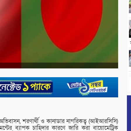
অভিবাসন, শরণার্থী ও কানাডার নাগরিকত্ব (আইআরসিসি)
মেণ্টের ব্যাপক চাহিদার কারণে জারি করা বায়োমেট্রিক