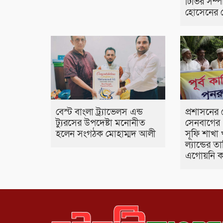
টিভির সম
হোসেনের স
বেস্ট বাংলা ট্র্যাভেলস এন্ড
প্রশাসনের 
ট্যুরসের উপদেষ্টা মনোনীত
সেনবাগের 
হলেন সংগঠক মোহাম্মদ আলী
সূফি শাখা 
ল্যান্ডের 
এগোয়নি 