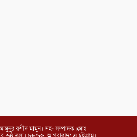
মামুনুর রশীদ মামুন। সহ- সম্পাদক।মোঃ
৬ষ্ঠ তলা। ৮৮/৮৯, আগরাবাদ/ এ চট্টগ্রাম।