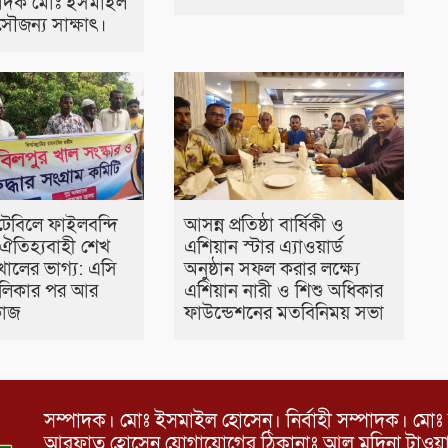
্পাদক মোঃ ইসমাইল
ৌজন্য সাক্ষাৎ।
টেবিলে ফাইলবন্দি
আসন্ন প্রতিষ্ঠা বার্ষিকী ও
ঐতিহ্যবাহী শেখ
এশিয়ান স্টার এ‍্যাওয়ার্ড
খালের ভাগ্য: এসি
অনুষ্ঠান সফল করার লক্ষ্যে
তালিকার পর আর
এশিয়ান নারী ও শিশু অধিকার
কাজ
ফাউন্ডেশনের মতবিনিময় সভা
সম্পাদক। মোঃ ইসমাইল হোসেন। নির্বাহী সম্পাদক। মোঃ 
আরফাত হোসেন যোগাযোগের ঠিকানাঃ আল মদিনা টাওয়ার, 