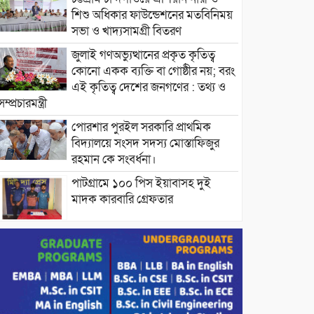
শিশু অধিকার ফাউন্ডেশনের মতবিনিময়
সভা ও খাদ্যসামগ্রী বিতরণ
জুলাই গণঅভ্যুত্থানের প্রকৃত কৃতিত্ব
কোনো একক ব্যক্তি বা গোষ্ঠীর নয়; বরং
এই কৃতিত্ব দেশের জনগণের : তথ্য ও
সম্প্রচারমন্ত্রী
পোরশার পুরইল সরকারি প্রাথমিক
বিদ্যালয়ে সংসদ সদস্য মোস্তাফিজুর
রহমান কে সংবর্ধনা।
পাটগ্রামে ১০০ পিস ইয়াবাসহ দুই
মাদক কারবারি গ্রেফতার
ড্যাবের ৩৭তম প্রতিষ্ঠাবার্ষিকীতে
প্রধানমন্ত্রী তারেক রহমান।
চন্দনাইশের হাশিমপুর ৪ নং ওয়ার্ডে
৫’শতাধিক হতদরিদ্র পরিবারের মাঝে