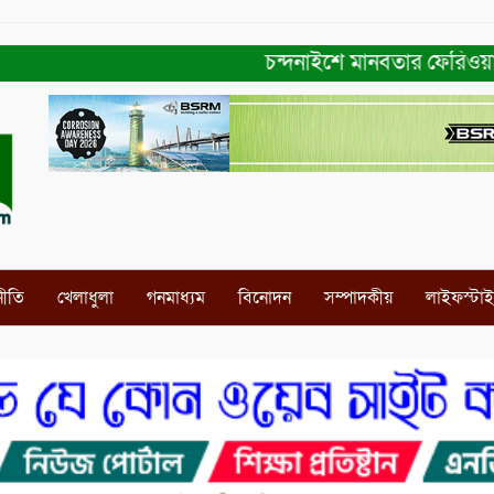
চন্দনাইশে মানবতার ফেরিওয়ালা সংগঠন
নীতি
খেলাধুলা
গনমাধ্যম
বিনোদন
সম্পাদকীয়
লাইফস্টা