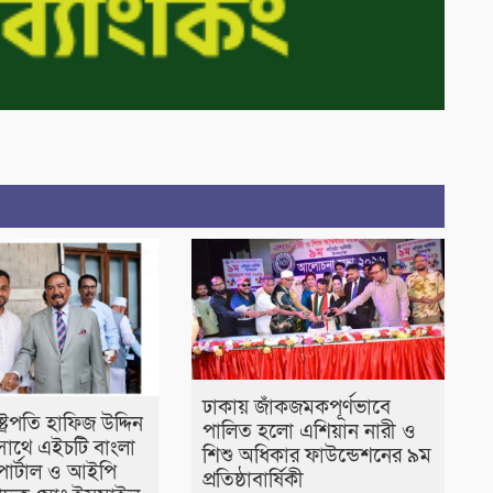
ঢাকায় জাঁকজমকপূর্ণভাবে
াষ্ট্রপতি হাফিজ উদ্দিন
পালিত হলো এশিয়ান নারী ও
াথে এইচটি বাংলা
শিশু অধিকার ফাউন্ডেশনের ৯ম
োর্টাল ও আইপি
প্রতিষ্ঠাবার্ষিকী