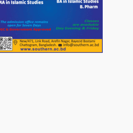
খাদ্যসামগ্রী বিতরণ করেন মনজুর
মোরশেদ
পরিবেশ রক্ষায় পাটগ্রামে ইহসান ইয়ুথ
সার্কেলের বৃক্ষরোপণ
মিরপুর-১১ নম্বরে দুর্বৃত্তদের গুলিতে
বিএনপি নেতা গুরুতর আহত
পাটগ্রামে চিকিৎসা সেবায় বীর
মুক্তিযোদ্ধা দবির উদ্দিন ফাউন্ডেশন