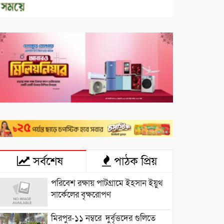
সর্বশেষ
পাঠক প্রিয়
পরিবেশ রক্ষায় পাটগ্রামে ইহসান ইয়ুথ
সার্কেলের বৃক্ষরোপণ
মিরপুর-১১ নম্বরে দুর্বৃত্তদের গুলিতে