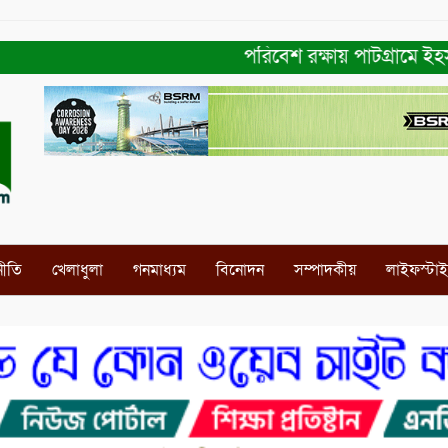
পরিবেশ রক্ষায় পাটগ্রামে ইহসান ইয়
নীতি
খেলাধুলা
গনমাধ্যম
বিনোদন
সম্পাদকীয়
লাইফস্টা