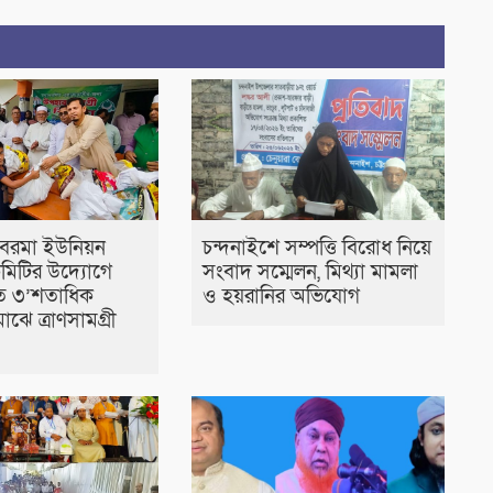
 বরমা ইউনিয়ন
চন্দনাইশে সম্পত্তি বিরোধ নিয়ে
মিটির উদ্যোগে
সংবাদ সম্মেলন, মিথ্যা মামলা
িত ৩’শতাধিক
ও হয়রানির অভিযোগ
াঝে ত্রাণসামগ্রী