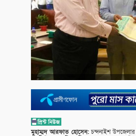
মুহাম্মদ আরফাত হোসেন:
চন্দনাইশ উপজেলার 