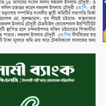
টগ্রাম-১৪ আসনের সংসদ সদস্য নজরুল ইসলাম চৌধুরী। ৩
এই দলিল হস্তান্তর করেন নজরুল ইসলাম চৌধুরী
এম.পি।
এই
ট মন্ত্রণালয় সম্পর্কিত সংসদীয় স্থায়ী কমিটির সভাপতি মির্জা
লক মো. নুরুজ্জামান। খুব শীঘ্রই চট্টগ্রাম- কক্সবাজার
নজরুল ইসলাম চৌধুরী টেক্রটাইল ভোকেশনাল ইনস্টিটিউট
্থাপিত হলে চন্দনাইশসহ দক্ষিণ চট্টগ্রামের শিক্ষার্থীরা
বী হতে পারবে। নজরুল ইসলাম চৌধুরী
এম.পির
দীর্ঘদিনের স্বপ্ন
োটি টাকা মূল্যের জমি ক্রয় করে টেকনিক্যাল কলেজের জন্য