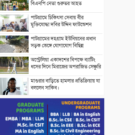
বিএনপি নেতা গুরুতর আহত
পাটগ্রামে চিকিৎসা সেবায় বীর
মুক্তিযোদ্ধা দবির উদ্দিন ফাউন্ডেশন
পাটগ্রামের দহগ্রাম ইউনিয়নের প্রধান
সড়ক ভেঙ্গে যোগাযোগ বিছিন্ন
অস্ট্রেলিয়া একাদশের বিপক্ষে ব্যাটিং
ধসের দিনে মিরাজের অপরাজিত সেঞ্চুরি
মাগুরার বাড়িতে হামলার প্রতিক্রিয়ায় যা
বললেন সাকিব।
দেশীয় পাঁচ প্রজাতির ছোট মাছে
উদ্বেগজনক মাত্রায় মাইক্রোপ্লাস্টিকের
উপস্থিতি শনাক্ত ।
সরকারকে ব্যর্থ করতে দেশের বিরুদ্ধে
একটি দল চক্রান্ত চালিয়ে যাচ্ছে : রিজভী