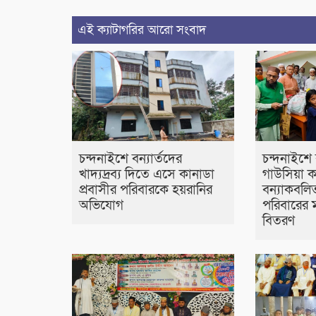
এই ক্যাটাগরির আরো সংবাদ
চন্দনাইশে বন্যার্তদের
চন্দনাইশে
খাদ্যদ্রব্য দিতে এসে কানাডা
গাউসিয়া ক
প্রবাসীর পরিবারকে হয়রানির
বন্যাকবল
অভিযোগ
পরিবারের ম
বিতরণ