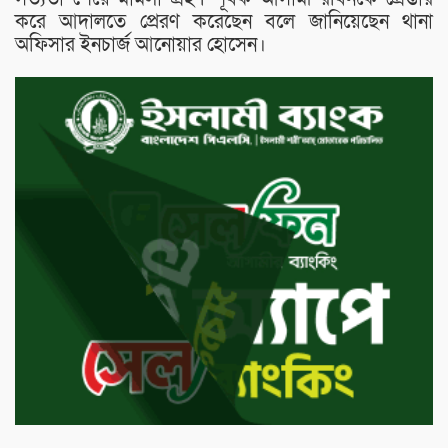
করে আদালতে প্রেরণ করেছেন বলে জানিয়েছেন থানা
অফিসার ইনচার্জ আনােয়ার হােসেন।