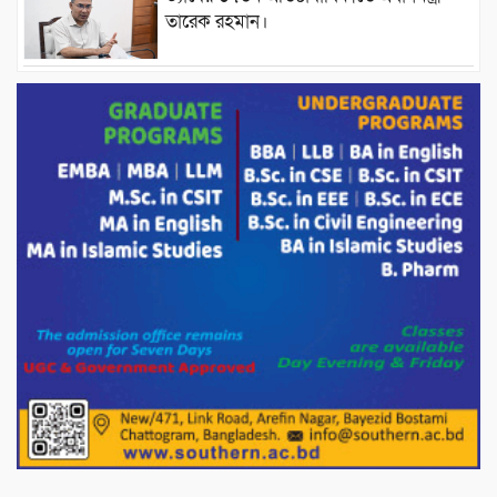
তারেক রহমান।
চন্দনাইশের হাশিমপুর ৪ নং ওয়ার্ডে ৫’শতাধিক
হতদরিদ্র পরিবারের মাঝে খাদ্যসামগ্রী বিতরণ
করেন মনজুর মোরশেদ
পরিবেশ রক্ষায় পাটগ্রামে ইহসান ইয়ুথ
সার্কেলের বৃক্ষরোপণ
মিরপুর-১১ নম্বরে দুর্বৃত্তদের গুলিতে বিএনপি
নেতা গুরুতর আহত
পাটগ্রামে চিকিৎসা সেবায় বীর মুক্তিযোদ্ধা দবির
উদ্দিন ফাউন্ডেশন
পাটগ্রামের দহগ্রাম ইউনিয়নের প্রধান সড়ক
ভেঙ্গে যোগাযোগ বিছিন্ন