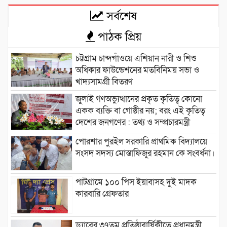
সর্বশেষ
পাঠক প্রিয়
চট্টগ্রাম চান্দগাঁওয়ে এশিয়ান নারী ও শিশু
অধিকার ফাউন্ডেশনের মতবিনিময় সভা ও
খাদ্যসামগ্রী বিতরণ
জুলাই গণঅভ্যুত্থানের প্রকৃত কৃতিত্ব কোনো
একক ব্যক্তি বা গোষ্ঠীর নয়; বরং এই কৃতিত্ব
দেশের জনগণের : তথ্য ও সম্প্রচারমন্ত্রী
পোরশার পুরইল সরকারি প্রাথমিক বিদ্যালয়ে
সংসদ সদস্য মোস্তাফিজুর রহমান কে সংবর্ধনা।
পাটগ্রামে ১০০ পিস ইয়াবাসহ দুই মাদক
কারবারি গ্রেফতার
ড্যাবের ৩৭তম প্রতিষ্ঠাবার্ষিকীতে প্রধানমন্ত্রী