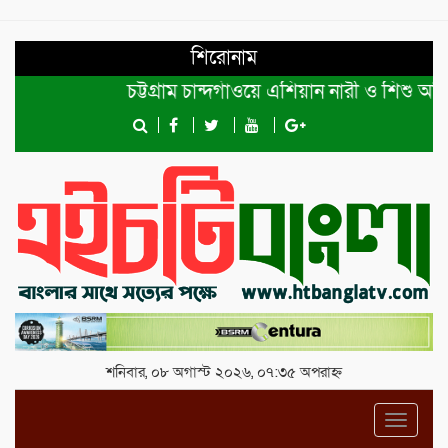
শিরোনাম
চট্টগ্রাম চান্দগাঁওয়ে এশিয়ান নারী ও শিশু অধিকা
শনিবার, ০৮ অগাস্ট ২০২৬, ০৭:৩৫ অপরাহ্ন
Toggl
navig