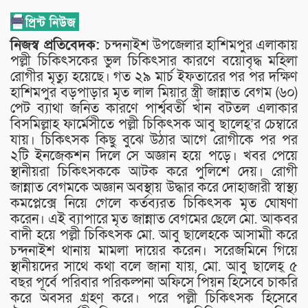
নিজস্ব প্রতিবেদক:
চন্দনাইশ উপজেলার হাশিমপুর এলাকায়
পল্লী চিকিৎসকের ভুল চিকিৎসার কারণে বয়োবৃদ্ধ মহিলা
রোগীর মৃত্যু হয়েছে। গত ২৯ মার্চ ইফতারের পর পর দক্ষিণ
হাশিমপুর বড়পাড়ার মৃত লাল মিয়ার স্ত্রী জান্নাত বেগম (৬০)
পেট ব্যাথা জনিত কারণে পার্শ্ববর্তী খাঁন বটতল এলাকার
বিসমিল্লাহ ফার্মেসীতে পল্লী চিকিৎসক আবু ছালেহ্’র চেম্বারে
যায়। চিকিৎসক কিছু বুঝে উঠার আগে রোগীকে পর পর
২টি ইনজেকশন দিলে সে অজ্ঞান হয়ে পড়ে। খবর পেয়ে
স্থানীয়রা চিকিৎসককে আটক করে পুলিশে দেয়। রোগী
জান্নাত বেগমকে অজ্ঞান অবস্থায় উদ্ধার করে দোহাজারী স্বাস্থ্য
কমপ্লেক্সে নিয়ে গেলে কর্তব্যরত চিকিৎসক মৃত ঘোষণা
করেন। এই ব্যাপারে মৃত জান্নাত বেগমের ছেলে মো. আকবর
বাদী হয়ে পল্লী চিকিৎসক মো. আবু ছালেহকে আসামাী করে
চন্দনাইশ থানায় মামলা দায়ের করেন। সরেজমিনে গিয়ে
স্থানীয়দের সাথে কথা বলে জানা যায়, মো. আবু ছালেহ্ ৫
বছর পূর্বে পরিবার পরিকল্পনা অফিসে পিয়ন হিসেবে চাকরি
করে অবসর গ্রহণ করে। পরে পল্লী চিকিৎসক হিসেবে