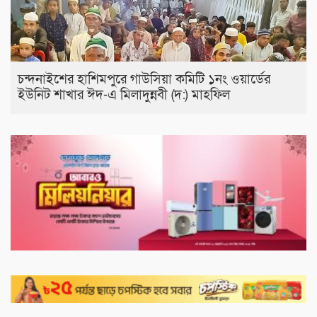
চন্দনাইশের হাশিমপুরে গাউসিয়া কমিটি ১নং ওয়ার্ডের
ইউনিট শাখার ঈদ-এ মিলাদুন্নবী (দ:) মাহফিল