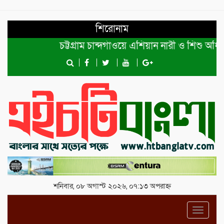
শিরোনাম
চট্টগ্রাম চান্দগাঁওয়ে এশিয়ান নারী ও শিশু অধিকা
শনিবার, ০৮ অগাস্ট ২০২৬, ০৭:১৩ অপরাহ্ন
Toggl
navig