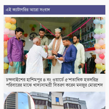
এই ক্যাটাগরির আরো সংবাদ
চন্দনাইশের হাশিমপুর ৪ নং ওয়ার্ডে ৫’শতাধিক হতদরিদ্র
পরিবারের মাঝে খাদ্যসামগ্রী বিতরণ করেন মনজুর মোরশেদ