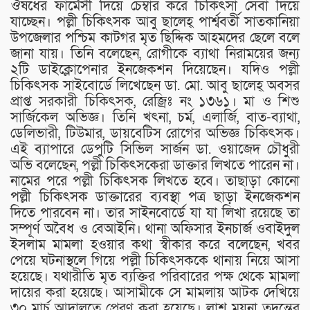
ঔষধের ফার্মেসী দিয়ে চেম্বার করে চিকিৎসা সেবা দিয়ে
যাচ্ছেন। পল্লী চিকিৎসক আবু ছালেহ্ পার্শ্ববর্তী সাতকানিয়া
উপজেলার পশ্চিম কাটগর মৃত ছিদ্দিক আহমদের ছেলে বলে
জানা যায়। তিনি বলেছেন, রোগীকে ব্যাথা নিরাময়ের জন্য
২টি ডাইক্লোপেনার ইনজেকশন দিয়েছেন। যদিও পল্লী
চিকিৎসক সাইবোর্ডে লিখেছেন ডা. মো. আবু ছালেহ্ অবসর
প্রাপ্ত সরকারী চিকিৎসক, রেজ্রিঃ নং ১৩৬১। মা ও শিশু
সার্জিকেল অভিজ্ঞ। তিনি খৎনা, চর্ম, এলার্জি, বাত-ব্যাথা,
ডেলিভারী, টিউমার, ডায়বেটিস রোগের অভিজ্ঞ চিকিৎসক।
এই ব্যাপারে ডেপুটি সিভিল সার্জন ডা. ওয়াজেদ চৌধুরী
অভি বলেছেন, পল্লী চিকিৎসকেরা ডাক্তার লিখতে পারেন না।
নামের পরে পল্লী চিকিৎসক লিখতে হবে। তাছাড়া কোনো
পল্লী চিকিৎসক ডাক্তারের ব্যবস্থা পত্র ছাড়া ইনজেকশন
দিতে পারবেন না। তার সাইনবোর্ডে যা যা লিখা রয়েছে তা
সম্পূর্ণ অবৈধ ও বেআইনি। থানা অফিসার ইনচার্জ ওবাইদুল
ইসলাম মামলা হওয়ার কথা স্বীকার করে বলেছেন, খবর
পেয়ে ঘটনাস্থলে গিয়ে পল্লী চিকিৎসককে থানায় নিয়ে আসা
হয়েছে। যথারীতি মৃত ব্যক্তির পরিবারের পক্ষ থেকে মামলা
দায়ের করা হয়েছে। আসামীকে সে মামলায় আটক দেখিয়ে
৩০ মার্চ আদালতে প্রেরণ করা হয়েছে। লাশ ময়না তদন্তের