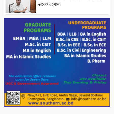
তারেক রহমান।
চন্দনাইশের হাশিমপুর ৪ নং ওয়ার্ডে ৫’শতাধিক
হতদরিদ্র পরিবারের মাঝে খাদ্যসামগ্রী বিতরণ
করেন মনজুর মোরশেদ
পরিবেশ রক্ষায় পাটগ্রামে ইহসান ইয়ুথ
সার্কেলের বৃক্ষরোপণ
মিরপুর-১১ নম্বরে দুর্বৃত্তদের গুলিতে বিএনপি
নেতা গুরুতর আহত
পাটগ্রামে চিকিৎসা সেবায় বীর মুক্তিযোদ্ধা দবির
উদ্দিন ফাউন্ডেশন
পাটগ্রামের দহগ্রাম ইউনিয়নের প্রধান সড়ক
ভেঙ্গে যোগাযোগ বিছিন্ন