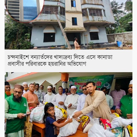
চন্দনাইশে বন্যার্তদের খাদ্যদ্রব্য দিতে এসে কানাডা
প্রবাসীর পরিবারকে হয়রানির অভিযোগ