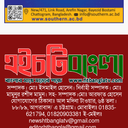
ভারপ্রাপ্ত রাষ্ট্রপতি হাফিজ উদ্দিন আহমদের
সাথে এইচটি বাংলা অনলাইন পোর্টাল ও আইপি
টিভির সম্পাদক মোঃ ইসমাইল হোসেনের
সৌজন্য সাক্ষাৎ।
সম্পাদক। মোঃ ইসমাইল হোসেন। নির্বাহী সম্পাদক। মোঃ
মামুনুর রশীদ মামুন। সহ- সম্পাদক।মোঃ আরফাত হোসেন
যোগাযোগের ঠিকানাঃ আল মদিনা টাওয়ার, ৬ষ্ঠ তলা।
৮৮/৮৯, আগরাবাদ/ এ চট্টগ্রাম। মোবাইলঃ 01835-
621794, 01820903381 ই-মেইলঃ
newshtbanglatv@gmail.com
editorhtbangla@gmail.com