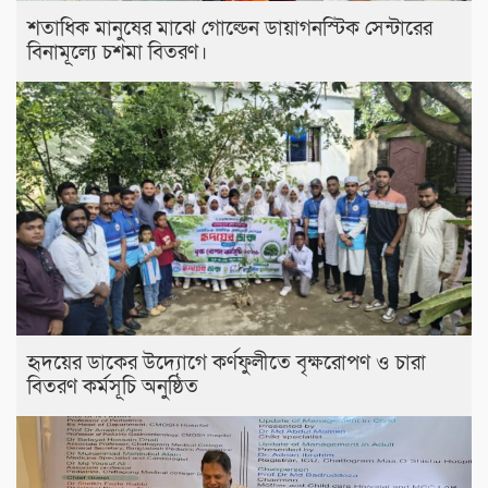
শতাধিক মানুষের মাঝে গোল্ডেন ডায়াগনস্টিক সেন্টারের
বিনামূল্যে চশমা বিতরণ।
হৃদয়ের ডাকের উদ্যোগে কর্ণফুলীতে বৃক্ষরোপণ ও চারা
বিতরণ কর্মসূচি অনুষ্ঠিত