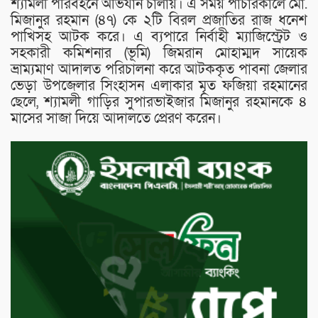
শ্যামলী পরিবহনে অভিযান চালায়। এ সময় পাচারকালে মো.
মিজানুর রহমান (৪৭) কে ২টি বিরল প্রজাতির রাজ ধনেশ
পাখিসহ আটক করে। এ ব্যপারে নির্বাহী ম্যাজিস্ট্রেট ও
সহকারী কমিশনার (ভূমি) জিমরান মোহাম্মদ সায়েক
ভ্রাম্যমাণ আদালত পরিচালনা করে আটককৃত পাবনা জেলার
ভেড়া উপজেলার সিংহাসন এলাকার মৃত ফজিয়া রহমানের
ছেলে, শ্যামলী গাড়ির সুপারভাইজার মিজানুর রহমানকে ৪
মাসের সাজা দিয়ে আদালতে প্রেরণ করেন।