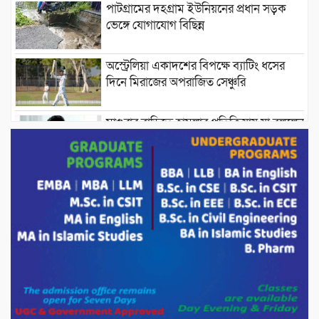
পাটগ্রামের দহগ্রাম ইউনিয়নের প্রধান সড়ক
ভেঙ্গে যোগাযোগ বিছিন্ন
অস্ট্রেলিয়া একাদশের বিপক্ষে ব্যাটিং ধসের
দিনে মিরাজের অপরাজিত সেঞ্চুরি
মাগুরার বাড়িতে হামলার প্রতিক্রিয়ায় যা বললেন
সাকিব।
দেশীয় পাঁচ প্রজাতির ছোট মাছে উদ্বেগজনক
মাত্রায় মাইক্রোপ্লাস্টিকের উপস্থিতি শনাক্ত ।
সরকারকে ব্যর্থ করতে দেশের বিরুদ্ধে একটি
দল চক্রান্ত চালিয়ে যাচ্ছে : রিজভী
দেশের বাজারে ভরিতে ১০ হাজার টাকা সোনার
দাম বাড়ানোর ঘোষণা।