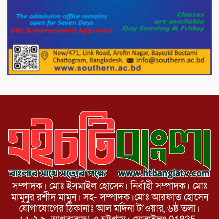
দেশের বাজারে ভরিতে ১০ হাজার টাকা সোনার
দাম বাড়ানোর ঘোষণা।
ভারপ্রাপ্ত রাষ্ট্রপতি হাফিজ উদ্দিন আহমদের
সাথে এইচটি বাংলা অনলাইন পোর্টাল ও আইপি
টিভির সম্পাদক মোঃ ইসমাইল হোসেনের
সৌজন্য সাক্ষাৎ।
সম্পাদক। মোঃ ইসমাইল হোসেন। নির্বাহী সম্পাদক। মোঃ
মামুনুর রশীদ মামুন। সহ- সম্পাদক।মোঃ আরফাত হোসেন
যোগাযোগের ঠিকানাঃ আল মদিনা টাওয়ার, ৬ষ্ঠ তলা।