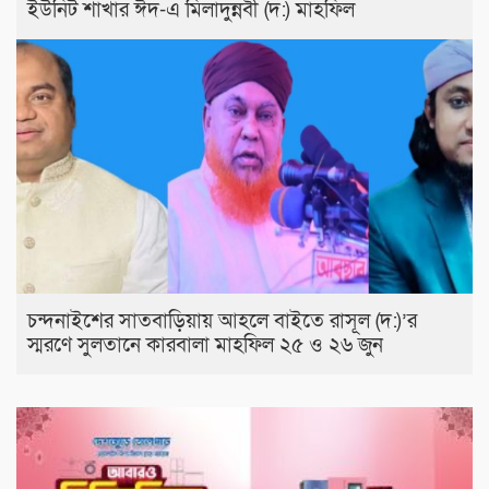
ইউনিট শাখার ঈদ-এ মিলাদুন্নবী (দ:) মাহফিল
চন্দনাইশের সাতবাড়িয়ায় আহলে বাইতে রাসূল (দ:)’র
স্মরণে সুলতানে কারবালা মাহফিল ২৫ ও ২৬ জুন