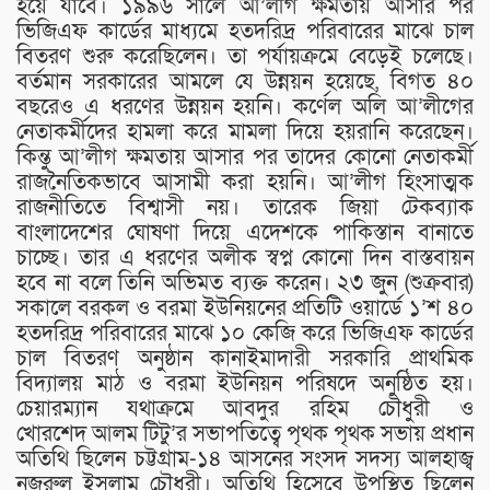
হয়ে যাবে। ১৯৯৬ সালে আ’লীগ ক্ষমতায় আসার পর
ভিজিএফ কার্ডের মাধ্যমে হতদরিদ্র পরিবারের মাঝে চাল
বিতরণ শুরু করেছিলেন। তা পর্যায়ক্রমে বেড়েই চলেছে।
বর্তমান সরকারের আমলে যে উন্নয়ন হয়েছে, বিগত ৪০
বছরেও এ ধরণের উন্নয়ন হয়নি। কর্ণেল অলি আ’লীগের
নেতাকর্মীদের হামলা করে মামলা দিয়ে হয়রানি করেছেন।
কিন্তু আ’লীগ ক্ষমতায় আসার পর তাদের কোনো নেতাকর্মী
রাজনৈতিকভাবে আসামী করা হয়নি। আ’লীগ হিংসাত্মক
রাজনীতিতে বিশ্বাসী নয়। তারেক জিয়া টেকব্যাক
বাংলাদেশের ঘোষণা দিয়ে এদেশকে পাকিস্তান বানাতে
চাচ্ছে। তার এ ধরণের অলীক স্বপ্ন কোনো দিন বাস্তবায়ন
হবে না বলে তিনি অভিমত ব্যক্ত করেন। ২৩ জুন (শুক্রবার)
সকালে বরকল ও বরমা ইউনিয়নের প্রতিটি ওয়ার্ডে ১’শ ৪০
হতদরিদ্র পরিবারের মাঝে ১০ কেজি করে ভিজিএফ কার্ডের
চাল বিতরণ অনুষ্ঠান কানাইমাদারী সরকারি প্রাথমিক
বিদ্যালয় মাঠ ও বরমা ইউনিয়ন পরিষদে অনুষ্ঠিত হয়।
চেয়ারম্যান যথাক্রমে আবদুর রহিম চৌধুরী ও
খোরশেদ আলম টিটু’র সভাপতিত্বে পৃথক পৃথক সভায় প্রধান
অতিথি ছিলেন চট্টগ্রাম-১৪ আসনের সংসদ সদস্য আলহাজ্ব
নজরুল ইসলাম চৌধুরী। অতিথি হিসেবে উপস্থিত ছিলেন