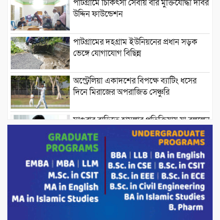
পাটগ্রামে চিকিৎসা সেবায় বীর মুক্তিযোদ্ধা দবির
উদ্দিন ফাউন্ডেশন
পাটগ্রামের দহগ্রাম ইউনিয়নের প্রধান সড়ক
ভেঙ্গে যোগাযোগ বিছিন্ন
অস্ট্রেলিয়া একাদশের বিপক্ষে ব্যাটিং ধসের
দিনে মিরাজের অপরাজিত সেঞ্চুরি
মাগুরার বাড়িতে হামলার প্রতিক্রিয়ায় যা বললেন
সাকিব।
দেশীয় পাঁচ প্রজাতির ছোট মাছে উদ্বেগজনক
মাত্রায় মাইক্রোপ্লাস্টিকের উপস্থিতি শনাক্ত ।
সরকারকে ব্যর্থ করতে দেশের বিরুদ্ধে একটি
দল চক্রান্ত চালিয়ে যাচ্ছে : রিজভী