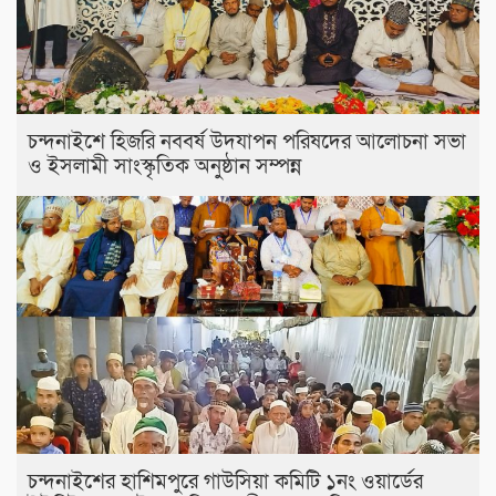
চন্দনাইশে হিজরি নববর্ষ উদযাপন পরিষদের আলোচনা সভা
ও ইসলামী সাংস্কৃতিক অনুষ্ঠান সম্পন্ন
চন্দনাইশের হাশিমপুরে গাউসিয়া কমিটি ১নং ওয়ার্ডের