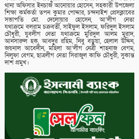
থানা অফিসার ইনচার্জ আনোয়ার হোসেন, সহকারী উপজেলা
শিক্ষা কর্মকর্তা তপন কুমার পোদ্দার, চন্দনাইশ প্রেসক্লাবের
সভাপতি মো. দেলোয়ার হোসেন, আ’লীগ নেতা
যথাক্রমে বলরাম চক্রবর্তী, সাইফুল ইসলাম, ফরিদুল ইসলাম
চৌধুরী, যুবলীগ নেতা যথাক্রমে মুরিদুল আলম মুরাদ,
আনসারুল হক, আবদুর রহিম, নিবু বড়ুয়া, হেলাল উদ্দিন,
জয়নাল আবেদীন, মহিলা আ’লীগ নেত্রী শাহনাজ বেগম,
নিলুফা বেগম, ছাত্রলীগ নেতা সিরাজুল কাফি চৌধুরী, সুকান্ত
দাশ প্রমুখ।