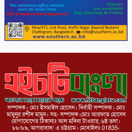
পাটগ্রামের দহগ্রাম ইউনিয়নের প্রধান সড়ক
ভেঙ্গে যোগাযোগ বিছিন্ন
অস্ট্রেলিয়া একাদশের বিপক্ষে ব্যাটিং ধসের
দিনে মিরাজের অপরাজিত সেঞ্চুরি
সম্পাদক। মোঃ ইসমাইল হোসেন। নির্বাহী সম্পাদক। মোঃ
মামুনুর রশীদ মামুন। সহ- সম্পাদক।মোঃ আরফাত হোসেন
যোগাযোগের ঠিকানাঃ আল মদিনা টাওয়ার, ৬ষ্ঠ তলা।
৮৮/৮৯, আগরাবাদ/ এ চট্টগ্রাম। মোবাইলঃ 01835-