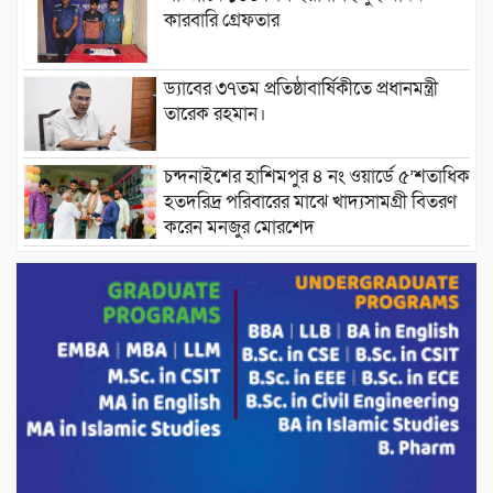
কারবারি গ্রেফতার
ড্যাবের ৩৭তম প্রতিষ্ঠাবার্ষিকীতে প্রধানমন্ত্রী
তারেক রহমান।
চন্দনাইশের হাশিমপুর ৪ নং ওয়ার্ডে ৫’শতাধিক
হতদরিদ্র পরিবারের মাঝে খাদ্যসামগ্রী বিতরণ
করেন মনজুর মোরশেদ
পরিবেশ রক্ষায় পাটগ্রামে ইহসান ইয়ুথ
সার্কেলের বৃক্ষরোপণ
মিরপুর-১১ নম্বরে দুর্বৃত্তদের গুলিতে বিএনপি
নেতা গুরুতর আহত
পাটগ্রামে চিকিৎসা সেবায় বীর মুক্তিযোদ্ধা দবির
উদ্দিন ফাউন্ডেশন