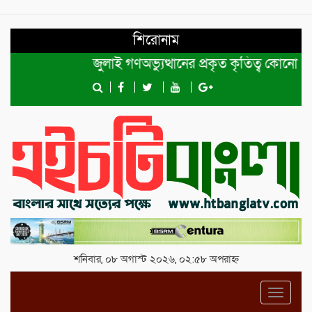
শিরোনাম
জুলাই গণঅভ্যুত্থানের প্রকৃত কৃতিত্ব কোনো একক ব্য
শনিবার, ০৮ অগাস্ট ২০২৬, ০২:৫৮ অপরাহ্ন
Toggl
navig