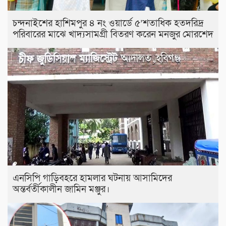
চন্দনাইশের হাশিমপুর ৪ নং ওয়ার্ডে ৫’শতাধিক হতদরিদ্র
পরিবারের মাঝে খাদ্যসামগ্রী বিতরণ করেন মনজুর মোরশেদ
এনসিপি গাড়িবহরে হামলার ঘটনায় আসামিদের
অন্তর্বর্তীকালীন জামিন মঞ্জুর।