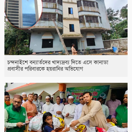
চন্দনাইশে বন্যার্তদের খাদ্যদ্রব্য দিতে এসে কানাডা
প্রবাসীর পরিবারকে হয়রানির অভিযোগ