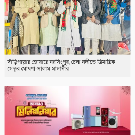
দাঁড়িপাল্লার জোয়ারে নরসিংপুর, চেলা নদীতে ত্রিমাত্রিক
সেতুর ঘোষণা-সালাম মাদানীর