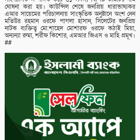
ঘোষনা করা হয়। কাউন্সিল শেষে জনপ্রিয় ধারাভাষ্যকর
এআর সায়েমের পরিচালনায় সাংস্কৃতিক অনুষ্টানে অংশ নেন
মতিউর রহমান ওরফে পাগলা হাসান, সিলেটের জনপ্রিয়
নাটক ব্যক্তিত্ব মো.শাহেদ মোশারফ ওরফে কঠাই মিয়া,
অন্যন্যা রুমা, শরীফ কিশোর, এমআর জিএস ও মাহি প্রমূখ।
##