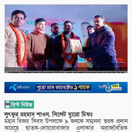
লুৎফুর রহমান শাওন, সিলেট ব্যুরো চিফঃ
মহান বিজয় দিবস উপলক্ষে ৯ জনকে সম্মননা স্বরক প্রদান
করেছে ছাতক-দোয়ারাবাজার এলাকার অরাজনৈতিক