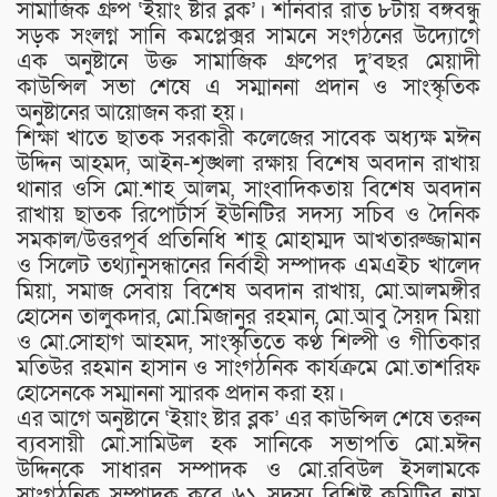
সামাজিক গ্রুপ ‘ইয়াং ষ্টার ব্লক’। শনিবার রাত ৮টায় বঙ্গবন্ধু
সড়ক সংলগ্ন সানি কমপ্লেক্সর সামনে সংগঠনের উদ্যোগে
এক অনুষ্টানে উক্ত সামাজিক গ্রুপের দু’বছর মেয়াদী
কাউন্সিল সভা শেষে এ সম্মাননা প্রদান ও সাংস্কৃতিক
অনুষ্টানের আয়োজন করা হয়।
শিক্ষা খাতে ছাতক সরকারী কলেজের সাবেক অধ্যক্ষ মঈন
উদ্দিন আহমদ, আইন-শৃঙ্খলা রক্ষায় বিশেষ অবদান রাখায়
থানার ওসি মো.শাহ আলম, সাংবাদিকতায় বিশেষ অবদান
রাখায় ছাতক রিপোর্টার্স ইউনিটির সদস্য সচিব ও দৈনিক
সমকাল/উত্তরপূর্ব প্রতিনিধি শাহ্ মোহাম্মদ আখতারুজ্জামান
ও সিলেট তথ্যানুসন্ধানের নির্বাহী সম্পাদক এমএইচ খালেদ
মিয়া, সমাজ সেবায় বিশেষ অবদান রাখায়, মো.আলমঙ্গীর
হোসেন তালুকদার, মো.মিজানুর রহমান, মো.আবু সৈয়দ মিয়া
ও মো.সোহাগ আহমদ, সাংস্কৃতিতে কণ্ঠ শিল্পী ও গীতিকার
মতিউর রহমান হাসান ও সাংগঠনিক কার্যক্রমে মো.তাশরিফ
হোসেনকে সম্মাননা স্মারক প্রদান করা হয়।
এর আগে অনুষ্টানে ‘ইয়াং ষ্টার ব্লক’ এর কাউন্সিল শেষে তরুন
ব্যবসায়ী মো.সামিউল হক সানিকে সভাপতি মো.মঈন
উদ্দিনকে সাধারন সম্পাদক ও মো.রবিউল ইসলামকে
সাংগঠনিক সম্পাদক করে ৬১ সদস্য বিশিষ্ট কমিটির নাম