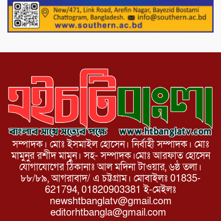
১১ দলীয় ঐক্য পোরশা উপজেলা শাখার
আয়োজনে ৫ আগস্ট জুলাই অভ্যুত্থানের দ্বিতীয়
বার্ষিকী পালন উপলক্ষে নিতপুর কপালের মোড়ে
মিছিল সমাবেশ অনুষ্ঠিত।
সম্পাদক। মোঃ ইসমাইল হোসেন। নির্বাহী সম্পাদক। মোঃ
মামুনুর রশীদ মামুন। সহ- সম্পাদক।মোঃ আরফাত হোসেন
যোগাযোগের ঠিকানাঃ আল মদিনা টাওয়ার, ৬ষ্ঠ তলা।
৮৮/৮৯, আগরাবাদ/ এ চট্টগ্রাম। মোবাইলঃ 01835-
621794, 01820903381 ই-মেইলঃ
newshtbanglatv@gmail.com
editorhtbangla@gmail.com