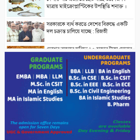
মাত্রায় মাইক্রোপ্লাস্টিকের উপস্থিতি শনাক্ত ।
সরকারকে ব্যর্থ করতে দেশের বিরুদ্ধে একটি
দল চক্রান্ত চালিয়ে যাচ্ছে : রিজভী
দেশের বাজারে ভরিতে ১০ হাজার টাকা সোনার
দাম বাড়ানোর ঘোষণা।
ভারপ্রাপ্ত রাষ্ট্রপতি হাফিজ উদ্দিন আহমদের
সাথে এইচটি বাংলা অনলাইন পোর্টাল ও আইপি
টিভির সম্পাদক মোঃ ইসমাইল হোসেনের
সৌজন্য সাক্ষাৎ।
পাটগ্রামে জুলাই অভ্যুত্থান দিবস উপলক্ষে
১১দলীয় গণ মিছিল ও গণ সমাবেশ অনুষ্ঠিত
পোরশায় গণঅভ্যুত্থান দিবসে শহিদ ও জুলাই
যোদ্ধাদের সংবর্ধনা।