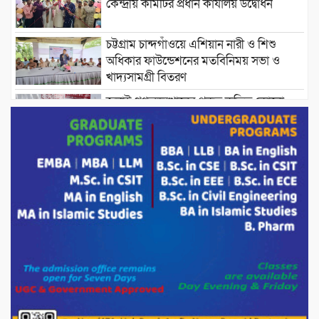
কেন্দ্রীয় কমিটির প্রধান কার্যালয় উদ্বোধন
চট্টগ্রাম চান্দগাঁওয়ে এশিয়ান নারী ও শিশু
অধিকার ফাউন্ডেশনের মতবিনিময় সভা ও
খাদ্যসামগ্রী বিতরণ
জুলাই গণঅভ্যুত্থানের প্রকৃত কৃতিত্ব কোনো
একক ব্যক্তি বা গোষ্ঠীর নয়; বরং এই কৃতিত্ব
দেশের জনগণের : তথ্য ও সম্প্রচারমন্ত্রী
পোরশার পুরইল সরকারি প্রাথমিক বিদ্যালয়ে
সংসদ সদস্য মোস্তাফিজুর রহমান কে সংবর্ধনা।
পাটগ্রামে ১০০ পিস ইয়াবাসহ দুই মাদক
কারবারি গ্রেফতার
ড্যাবের ৩৭তম প্রতিষ্ঠাবার্ষিকীতে প্রধানমন্ত্রী
তারেক রহমান।