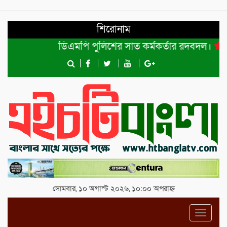
শিরোনাম
ডিএমপি পুলিশের সাত কর্মকর্তার রদবদল।
শেখ হ
সোমবার, ১০ অগাস্ট ২০২৬, ১০:০০ অপরাহ্ন
Toggl
navig