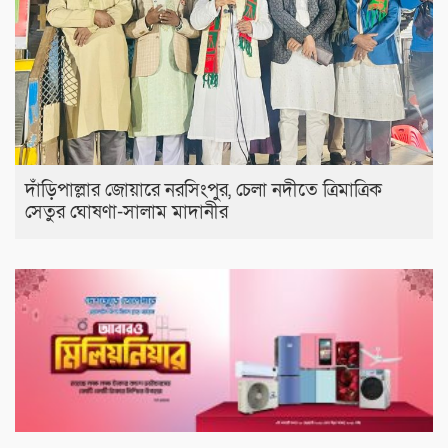
দাঁড়িপাল্লার জোয়ারে নরসিংপুর, চেলা নদীতে ত্রিমাত্রিক
সেতুর ঘোষণা-সালাম মাদানীর