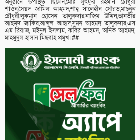
অনুষ্ঠানে উপস্থিত ছিলেন,মোঃ লুৎফুর রহমান চৌধুরী
শাওন,সৈয়দ জামিল আহমদ,শাহ্ সালেহীন সৌরভ,মাছনুন
চৌধুরী,লুকমান হোসেন তালুকদার,নাজিম উদ্দিন,তানভীর
আহমদ জাকির,আব্দুল আহাদ,সুমন আহমদ তালুকদার,এস
এম রিয়াজ, মইনুল ইসলাম, কবির আহমদ, অনিক আহমদ,
মাহমুদুল হাসান মিছবাহ প্রমুখ।##