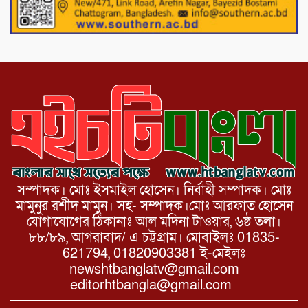
চন্দনাইশের হাশিমপুর ৪ নং ওয়ার্ডে ৫’শতাধিক
হতদরিদ্র পরিবারের মাঝে খাদ্যসামগ্রী বিতরণ
করেন মনজুর মোরশেদ
সম্পাদক। মোঃ ইসমাইল হোসেন। নির্বাহী সম্পাদক। মোঃ
মামুনুর রশীদ মামুন। সহ- সম্পাদক।মোঃ আরফাত হোসেন
যোগাযোগের ঠিকানাঃ আল মদিনা টাওয়ার, ৬ষ্ঠ তলা।
৮৮/৮৯, আগরাবাদ/ এ চট্টগ্রাম। মোবাইলঃ 01835-
621794, 01820903381 ই-মেইলঃ
newshtbanglatv@gmail.com
editorhtbangla@gmail.com