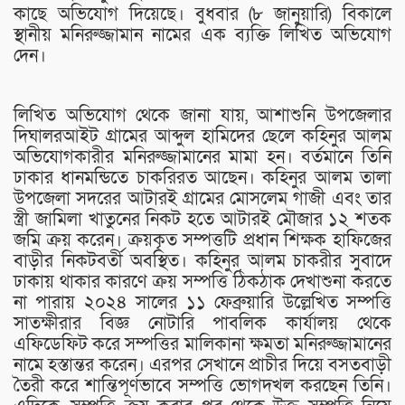
কাছে অভিযোগ দিয়েছে। বুধবার (৮ জানুয়ারি) বিকালে
স্থানীয় মনিরুজ্জামান নামের এক ব্যক্তি লিখিত অভিযোগ
দেন।
লিখিত অভিযোগ থেকে জানা যায়, আশাশুনি উপজেলার
দিঘালরআইট গ্রামের আব্দুল হামিদের ছেলে কহিনুর আলম
অভিযোগকারীর মনিরুজ্জামানের মামা হন। বর্তমানে তিনি
ঢাকার ধানমন্ডিতে চাকরিরত আছেন। কহিনুর আলম তালা
উপজেলা সদরের আটারই গ্রামের মোসলেম গাজী এবং তার
স্ত্রী জামিলা খাতুনের নিকট হতে আটারই মৌজার ১২ শতক
জমি ক্রয় করেন। ক্রয়কৃত সম্পত্তটি প্রধান শিক্ষক হাফিজের
বাড়ীর নিকটবর্তী অবস্থিত। কহিনুর আলম চাকরীর সুবাদে
ঢাকায় থাকার কারণে ক্রয় সম্পত্তি ঠিকঠাক দেখাশুনা করতে
না পারায় ২০২৪ সালের ১১ ফেব্রুয়ারি উল্লেখিত সম্পত্তি
সাতক্ষীরার বিজ্ঞ নোটারি পাবলিক কার্যালয় থেকে
এফিডেফিট করে সম্পত্তির মালিকানা ক্ষমতা মনিরুজ্জামানের
নামে হস্তান্তর করেন। এরপর সেখানে প্রাচীর দিয়ে বসতবাড়ী
তৈরী করে শান্তিপূর্ণভাবে সম্পত্তি ভোগদখল করছেন তিনি।