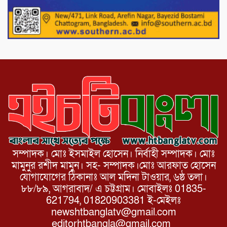
ভারপ্রাপ্ত রাষ্ট্রপতি হাফিজ উদ্দিন আহমদের
সাথে এইচটি বাংলা অনলাইন পোর্টাল ও আইপি
টিভির সম্পাদক মোঃ ইসমাইল হোসেনের
সৌজন্য সাক্ষাৎ।
সম্পাদক। মোঃ ইসমাইল হোসেন। নির্বাহী সম্পাদক। মোঃ
মামুনুর রশীদ মামুন। সহ- সম্পাদক।মোঃ আরফাত হোসেন
যোগাযোগের ঠিকানাঃ আল মদিনা টাওয়ার, ৬ষ্ঠ তলা।
৮৮/৮৯, আগরাবাদ/ এ চট্টগ্রাম। মোবাইলঃ 01835-
621794, 01820903381 ই-মেইলঃ
newshtbanglatv@gmail.com
editorhtbangla@gmail.com