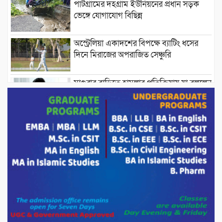
পাটগ্রামের দহগ্রাম ইউনিয়নের প্রধান সড়ক
ভেঙ্গে যোগাযোগ বিছিন্ন
অস্ট্রেলিয়া একাদশের বিপক্ষে ব্যাটিং ধসের
দিনে মিরাজের অপরাজিত সেঞ্চুরি
মাগুরার বাড়িতে হামলার প্রতিক্রিয়ায় যা বললেন
সাকিব।
দেশীয় পাঁচ প্রজাতির ছোট মাছে উদ্বেগজনক
মাত্রায় মাইক্রোপ্লাস্টিকের উপস্থিতি শনাক্ত ।
সরকারকে ব্যর্থ করতে দেশের বিরুদ্ধে একটি
দল চক্রান্ত চালিয়ে যাচ্ছে : রিজভী
দেশের বাজারে ভরিতে ১০ হাজার টাকা সোনার
দাম বাড়ানোর ঘোষণা।