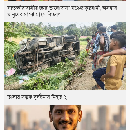
সাতক্ষীরাবাসীর জন্য ভালোবাসা মঞ্চের কুরবানী, অসহায়
মানুষের মাঝে মাংস বিতরণ
তালায় সড়ক দুর্ঘটনায় নিহত ২