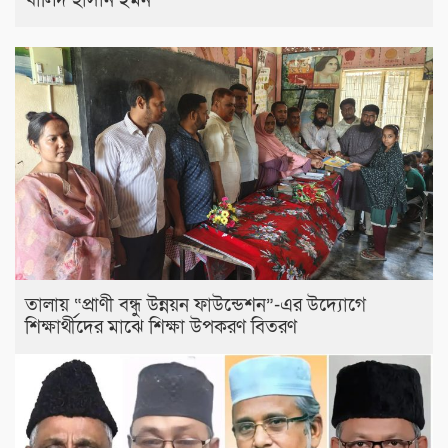
খালিদ হাসান ইমন
তালায় “প্রাণী বন্ধু উন্নয়ন ফাউন্ডেশন”-এর উদ্যোগে
শিক্ষার্থীদের মাঝে শিক্ষা উপকরণ বিতরণ