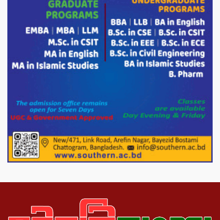
ভারপ্রাপ্ত রাষ্ট্রপতি হাফিজ উদ্দিন আহমদের
সাথে এইচটি বাংলা অনলাইন পোর্টাল ও আইপি
টিভির সম্পাদক মোঃ ইসমাইল হোসেনের
সৌজন্য সাক্ষাৎ।
পাটগ্রামে জুলাই অভ্যুত্থান দিবস উপলক্ষে
১১দলীয় গণ মিছিল ও গণ সমাবেশ অনুষ্ঠিত
পোরশায় গণঅভ্যুত্থান দিবসে শহিদ ও জুলাই
যোদ্ধাদের সংবর্ধনা।
১১ দলীয় ঐক্য পোরশা উপজেলা শাখার
আয়োজনে ৫ আগস্ট জুলাই অভ্যুত্থানের দ্বিতীয়
বার্ষিকী পালন উপলক্ষে নিতপুর কপালের মোড়ে
মিছিল সমাবেশ অনুষ্ঠিত।