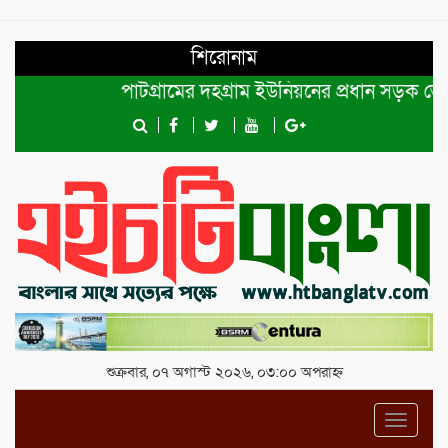
শিরোনাম
পাটগ্রামের দহগ্রাম ইউনিয়নের প্রধান সড়ক ভেঙ্গে যো
শুক্রবার, ০৭ অগাস্ট ২০২৬, ০৩:০০ অপরাহ্ন
Toggl
navig