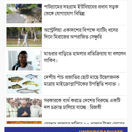
পাটগ্রামের দহগ্রাম ইউনিয়নের প্রধান সড়ক
ভেঙ্গে যোগাযোগ বিছিন্ন
অস্ট্রেলিয়া একাদশের বিপক্ষে ব্যাটিং ধসের
দিনে মিরাজের অপরাজিত সেঞ্চুরি
মাগুরার বাড়িতে হামলার প্রতিক্রিয়ায় যা বললেন
সাকিব।
দেশীয় পাঁচ প্রজাতির ছোট মাছে উদ্বেগজনক
মাত্রায় মাইক্রোপ্লাস্টিকের উপস্থিতি শনাক্ত ।
সরকারকে ব্যর্থ করতে দেশের বিরুদ্ধে একটি
দল চক্রান্ত চালিয়ে যাচ্ছে : রিজভী
দেশের বাজারে ভরিতে ১০ হাজার টাকা সোনার
দাম বাড়ানোর ঘোষণা।