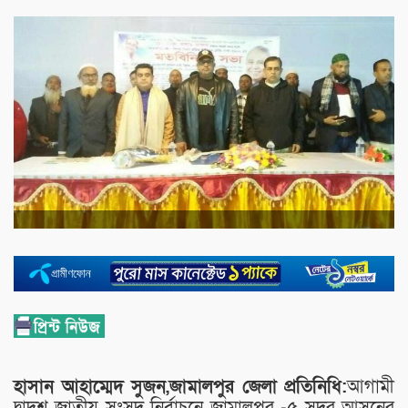
হাসান আহাম্মেদ সুজন,জামালপুর জেলা প্রতিনিধি:
আগামী
দ্বাদশ জাতীয় সংসদ নির্বাচনে জামালপুর -৫ সদর আসনের