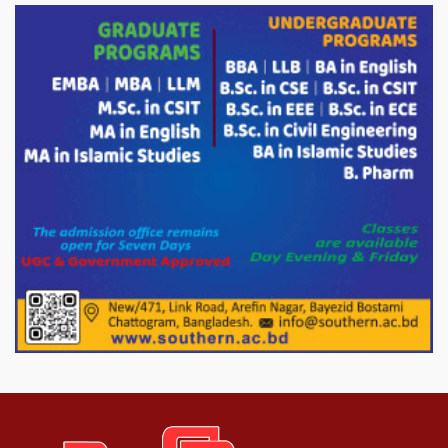
চন্দনাইশের হাশিমপুর ৪ নং ওয়ার্ডে ৫’শতাধিক
হতদরিদ্র পরিবারের মাঝে খাদ্যসামগ্রী বিতরণ
করেন মনজুর মোরশেদ
পরিবেশ রক্ষায় পাটগ্রামে ইহসান ইয়ুথ
সার্কেলের বৃক্ষরোপণ
মিরপুর-১১ নম্বরে দুর্বৃত্তদের গুলিতে বিএনপি
নেতা গুরুতর আহত
পাটগ্রামে চিকিৎসা সেবায় বীর মুক্তিযোদ্ধা দবির
উদ্দিন ফাউন্ডেশন
পাটগ্রামের দহগ্রাম ইউনিয়নের প্রধান সড়ক
ভেঙ্গে যোগাযোগ বিছিন্ন