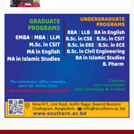
ড্যাবের ৩৭তম প্রতিষ্ঠাবার্ষিকীতে প্রধানমন্ত্রী
তারেক রহমান।
চন্দনাইশের হাশিমপুর ৪ নং ওয়ার্ডে ৫’শতাধিক
হতদরিদ্র পরিবারের মাঝে খাদ্যসামগ্রী বিতরণ
করেন মনজুর মোরশেদ
পরিবেশ রক্ষায় পাটগ্রামে ইহসান ইয়ুথ
সার্কেলের বৃক্ষরোপণ
মিরপুর-১১ নম্বরে দুর্বৃত্তদের গুলিতে বিএনপি
নেতা গুরুতর আহত
পাটগ্রামে চিকিৎসা সেবায় বীর মুক্তিযোদ্ধা দবির
উদ্দিন ফাউন্ডেশন