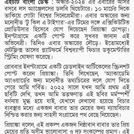
এইচটি বাংলা ডেস্ক :
অস্কার-২০২৪ এর এবারের আসর
বসবে লস অ্যাঞ্জেলসের ডলবি থিয়েটারে। ১০ মার্চের দিকে
তাকিয়ে গোটা বিশ্বের সিনেপ্রেমীরা। এবার অস্কারের জন্য
মনোনীত ‘টু কিল এ টাইগার’-এর টিমের সঙ্গে এক্সিকিউটিভ
প্রোডিউসার হিসেবে যোগ দিয়েছেন প্রিয়াঙ্কা চোপড়া।
ইনস্টাগ্রামে একটি পোস্ট করে সুখবর জানান এই
অভিনেত্রী। তিনিও এবার অস্কারের দৌড়ে। ইতোমধ্যেই
নেটফ্লিক্স তাদের প্ল্যাটফর্মে বিশ্বব্যাপী ফিচার ডকুমেন্টারির
স্ট্রিমিং ঘোষণা করেছে।
রোববার ইনস্টাগ্রামে একটি ডেডলাইন আর্টিকেলের স্ক্রিনশট
পোস্ট করেন প্রিয়াঙ্কা। তিনি লিখেছেন, ‘অ্যাকাডেমি
অ্যাওয়ার্ডের জন্য মনোনীত তথ্যচিত্রের দলে যোগ দিতে
পেরে আমি গর্বিত। ২০২২ সালে যখন আমি প্রথম এই
ছবিটি দেখি, তখন আমি তত্ক্ষণাত্ এই ছবির মর্মস্পর্শী
বর্ণনায় মুগ্ধ হয়ে যাই, যেখানে দেখানো হয়েছে বিচার
ব্যবস্থার মধ্যে একজন বাবার তার মেয়ের জন্য ন্যায়বিচার
নিশ্চিত করার জন্য সাহসী সংগ্রামের পথ বেছে নিয়েছেন।
প্রিয়াঙ্কা বলেন, এই প্রকল্প একজন নিষ্ঠাবান বাবার তার প্রিয়
মেয়ের প্রতি অসীম ভালোবাসা ও দৃঢ় সংকল্পের প্রমাণ। এই