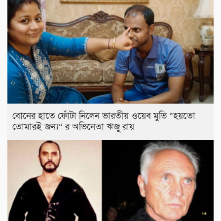
বোনের হাতে ফোঁটা নিলেন ভারতীয় ওয়েব মুভি “হয়তো
তোমারই জন্য” র অভিনেতা ঋজু রায়