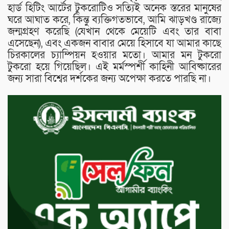
হার্ড হিটিং আর্টের টুকরোটিও সত্যিই অনেক স্তরের মানুষের
ঘরে আঘাত করে, কিন্তু ব্যক্তিগতভাবে, আমি ঝাড়খণ্ড রাজ্যে
জন্মগ্রহণ করেছি (যেখান থেকে মেয়েটি এবং তার বাবা
এসেছেন), এবং একজন বাবার মেয়ে হিসাবে যা আমার কাছে
চিরকালের চ্যাম্পিয়ন হওয়ার মতো। আমার মন টুকরো
টুকরো হয়ে গিয়েছিল। এই মর্মস্পর্শী কাহিনী আবিষ্কারের
জন্য সারা বিশ্বের দর্শকের জন্য অপেক্ষা করতে পারছি না।