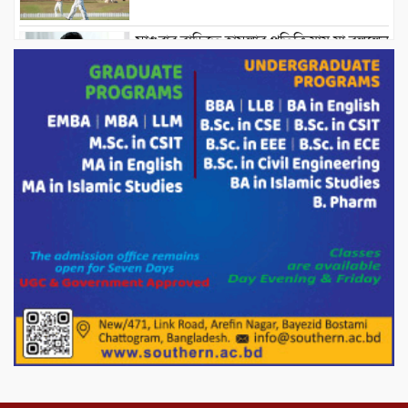
মাগুরার বাড়িতে হামলার প্রতিক্রিয়ায় যা বললেন
সাকিব।
দেশীয় পাঁচ প্রজাতির ছোট মাছে উদ্বেগজনক
মাত্রায় মাইক্রোপ্লাস্টিকের উপস্থিতি শনাক্ত ।
সরকারকে ব্যর্থ করতে দেশের বিরুদ্ধে একটি
দল চক্রান্ত চালিয়ে যাচ্ছে : রিজভী
দেশের বাজারে ভরিতে ১০ হাজার টাকা সোনার
দাম বাড়ানোর ঘোষণা।
ভারপ্রাপ্ত রাষ্ট্রপতি হাফিজ উদ্দিন আহমদের
সাথে এইচটি বাংলা অনলাইন পোর্টাল ও আইপি
টিভির সম্পাদক মোঃ ইসমাইল হোসেনের
সৌজন্য সাক্ষাৎ।