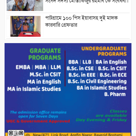
সংসদ সদস্য মোস্তাফিজুর রহমান কে সংবর্ধনা।
পাটগ্রামে ১০০ পিস ইয়াবাসহ দুই মাদক
কারবারি গ্রেফতার
ড্যাবের ৩৭তম প্রতিষ্ঠাবার্ষিকীতে প্রধানমন্ত্রী
তারেক রহমান।
চন্দনাইশের হাশিমপুর ৪ নং ওয়ার্ডে ৫’শতাধিক
হতদরিদ্র পরিবারের মাঝে খাদ্যসামগ্রী বিতরণ
করেন মনজুর মোরশেদ
পরিবেশ রক্ষায় পাটগ্রামে ইহসান ইয়ুথ
সার্কেলের বৃক্ষরোপণ
মিরপুর-১১ নম্বরে দুর্বৃত্তদের গুলিতে বিএনপি
নেতা গুরুতর আহত