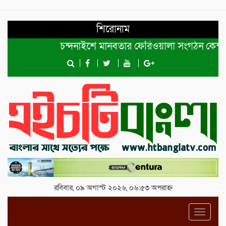
শিরোনাম
চন্দনাইশে মানবতার ফেরিওয়ালা সংগঠন কেন্দ্রীয় কমিট
রবিবার, ০৯ অগাস্ট ২০২৬, ০৬:৫৩ অপরাহ্ন
Toggl
navig