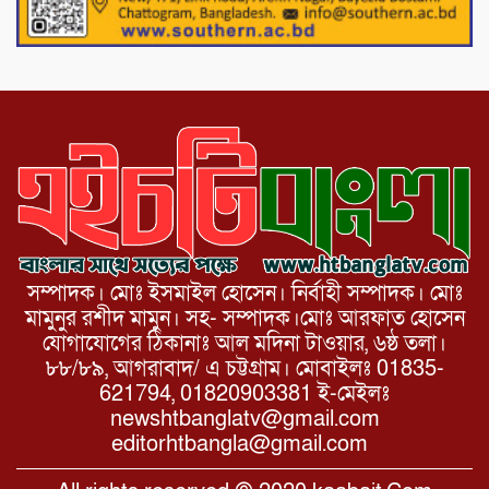
পাটগ্রামে চিকিৎসা সেবায় বীর মুক্তিযোদ্ধা দবির
উদ্দিন ফাউন্ডেশন
সম্পাদক। মোঃ ইসমাইল হোসেন। নির্বাহী সম্পাদক। মোঃ
মামুনুর রশীদ মামুন। সহ- সম্পাদক।মোঃ আরফাত হোসেন
যোগাযোগের ঠিকানাঃ আল মদিনা টাওয়ার, ৬ষ্ঠ তলা।
৮৮/৮৯, আগরাবাদ/ এ চট্টগ্রাম। মোবাইলঃ 01835-
621794, 01820903381 ই-মেইলঃ
newshtbanglatv@gmail.com
editorhtbangla@gmail.com