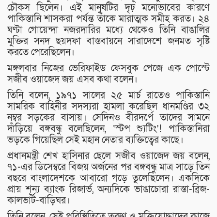
চৌকস ছিলেন। এই মানুষটির দৃঢ় মনোভাবের কারণে
পাকিস্তানি শাসকরা পর্যন্ত তাঁকে মারাত্মক সমীহ করত। ২৪
ঘণ্টা গোয়েন্দা নজরদারির মধ্যে থেকেও তিনি বাঙালির
মুক্তির সনদ ছয়দফা বাস্তবায়নে সারাদেশে জনমত সৃষ্টি
করতে পেরেছিলেন।
মঙ্গলবার নিজের ভেরিফাইড ফেসবুক পেজে এক পোস্টে
সজীব ওয়াজেদ জয় এসব কথা বলেন।
তিনি বলেন, ১৯৭১ সালের ২৫ মার্চ রাতেও পাকিস্তানি
সামরিক বাহিনীর সদস্যরা হামলা করেছিল ধানমণ্ডির ৩২
নম্বর সড়কের বাসায়। সেদিনও বীরদর্পে তাদের সামনে
দাঁড়িয়ে বঙ্গবন্ধু বলেছিলেন, ‘স্টপ শ্যুটিং’! পাকিস্তানিরা
ভড়কে গিয়েছিল সেই মহান নেতার ব্যক্তিত্বের কাছে।
প্রধানমন্ত্রী শেখ হাসিনার ছেলে সজীব ওয়াজেদ জয় বলেন,
৭১-এর ডিসেম্বরে বিজয় অর্জনের পর বঙ্গবন্ধু মাত্র সাড়ে তিন
বছরে বাংলাদেশকে আবারো গড়ে তুলেছিলেন। একদিকে
প্রায় শূন্য ব্যাংক রিজার্ভ, অন্যদিকে ভাঙাচোরা রাস্তা-ব্রিজ-
কালভার্ট-বাড়িঘর।
তিনি বলেন, সেই পরিস্থিতিতে তরুণ ও মুক্তিযোদ্ধাদের কাজে