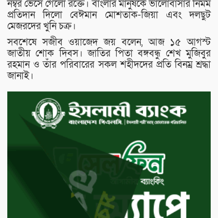
নম্বর ভেসে গেলো রক্তে। বাংলার মানুষকে ভালোবাসার নির্মম
প্রতিদান দিলো বেঈমান মোশতাক-জিয়া এবং দলছুট
মেজরদের খুনি চক্র।
সবশেষে সজীব ওয়াজেদ জয় বলেন, আজ ১৫ আগস্ট
জাতীয় শোক দিবস। জাতির পিতা বঙ্গবন্ধু শেখ মুজিবুর
রহমান ও তাঁর পরিবারের সকল শহীদদের প্রতি বিনম্র শ্রদ্ধা
জানাই।