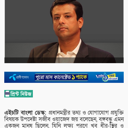
এইচটি বাংলা ডেস্ক:
প্রধানমন্ত্রীর তথ্য ও যোগাযোগ প্রযুক্তি
বিষয়ক উপদেষ্টা সজীব ওয়াজেদ জয় বলেছেন, বঙ্গবন্ধু এমন
একজন মানুষ ছিলেন, যিনি লক্ষ্য পূরণে খুব ধীর-স্থির ও