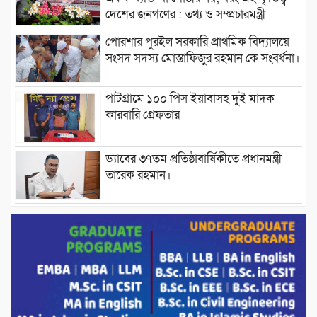
দেশের জনগণের : তথ্য ও সম্প্রচারমন্ত্রী
পোরশার পুরইল সরকারি প্রাথমিক বিদ্যালয়ে
সংসদ সদস্য মোস্তাফিজুর রহমান কে সংবর্ধনা।
পাটগ্রামে ১০০ পিস ইয়াবাসহ দুই মাদক
কারবারি গ্রেফতার
ড্যাবের ৩৭তম প্রতিষ্ঠাবার্ষিকীতে প্রধানমন্ত্রী
তারেক রহমান।
চন্দনাইশের হাশিমপুর ৪ নং ওয়ার্ডে ৫’শতাধিক
হতদরিদ্র পরিবারের মাঝে খাদ্যসামগ্রী বিতরণ
করেন মনজুর মোরশেদ
পরিবেশ রক্ষায় পাটগ্রামে ইহসান ইয়ুথ
সার্কেলের বৃক্ষরোপণ