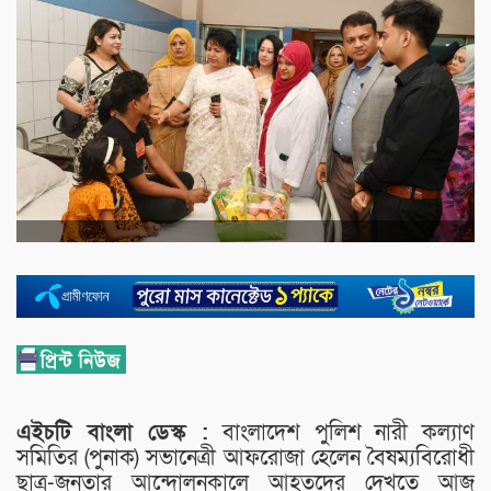
এইচটি বাংলা ডেস্ক :
বাংলাদেশ পুলিশ নারী কল্যাণ
সমিতির (পুনাক) সভানেত্রী আফরোজা হেলেন বৈষম্যবিরোধী
ছাত্র-জনতার আন্দোলনকালে আহতদের দেখতে আজ