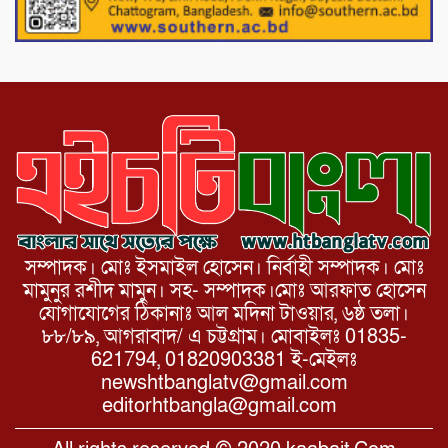
নওগাঁর পোরশায় মাননীয় প্রধানমন্ত্রীর দেওয়া
সমাজকল্যাণ পরিষদ কর্তৃক চেক বিতরণ।
সম্পাদক। মোঃ ইসমাইল হোসেন। নির্বাহী সম্পাদক। মোঃ
মামুনুর রশীদ মামুন। সহ- সম্পাদক।মোঃ আরফাত হোসেন
যোগাযোগের ঠিকানাঃ আল মদিনা টাওয়ার, ৬ষ্ঠ তলা।
৮৮/৮৯, আগরাবাদ/ এ চট্টগ্রাম। মোবাইলঃ 01835-
621794, 01820903381 ই-মেইলঃ
newshtbanglatv@gmail.com
editorhtbangla@gmail.com