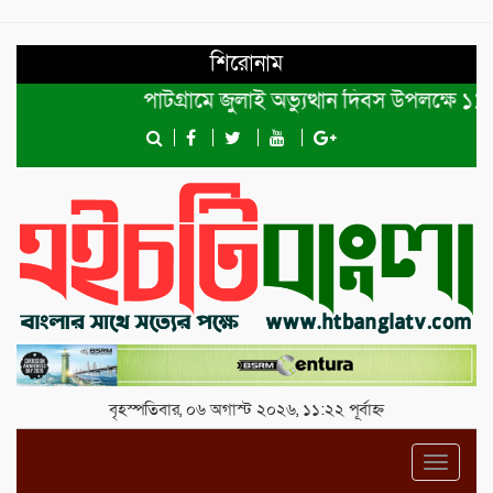
শিরোনাম
পাটগ্রামে জুলাই অভ্যুত্থান দিবস উপলক্ষে ১১দলীয়
বৃহস্পতিবার, ০৬ অগাস্ট ২০২৬, ১১:২২ পূর্বাহ্ন
Toggl
navig