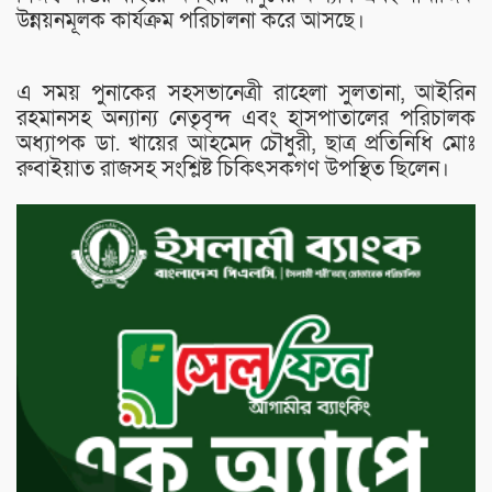
উন্নয়নমূলক কার্যক্রম পরিচালনা করে আসছে।
এ সময় পুনাকের সহসভানেত্রী রাহেলা সুলতানা, আইরিন
রহমানসহ অন্যান্য নেতৃবৃন্দ এবং হাসপাতালের পরিচালক
অধ্যাপক ডা. খায়ের আহমেদ চৌধুরী, ছাত্র প্রতিনিধি মোঃ
রুবাইয়াত রাজসহ সংশ্লিষ্ট চিকিৎসকগণ উপস্থিত ছিলেন।