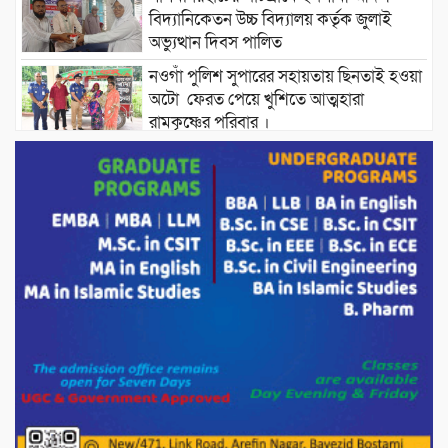
বিদ্যানিকেতন উচ্চ বিদ্যালয় কর্তৃক জুলাই
অভ্যুত্থান দিবস পালিত
নওগাঁ পুলিশ সুপারের সহায়তায় ছিনতাই হওয়া
অটো ফেরত পেয়ে খুশিতে আত্মহারা
রামকৃষ্ণের পরিবার ।
বিদ্যুৎ ও জ্বালানির অতিরিক্ত বিল আসলে যা
করতে বললেন প্রধানমন্ত্রীর তথ্য উপদেষ্টা।
চট্টগ্রামের বন্যাকবলিত স্থানে সফরে যাচ্ছেন
প্রধানমন্ত্রী ।
শতাধিক মানুষের মাঝে গোল্ডেন ডায়াগনস্টিক
সেন্টারের বিনামূল্যে চশমা বিতরণ।
পাটগ্রামে শালিসী বৈঠককে কেন্দ্র করে বিএনপি
নেতার মারধরের জেরে বিষপানে যুবকের
আত্মহত্যার অভিযোগ