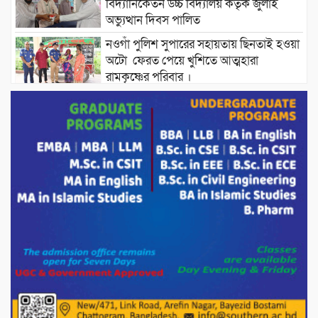
বিদ্যানিকেতন উচ্চ বিদ্যালয় কর্তৃক জুলাই
অভ্যুত্থান দিবস পালিত
নওগাঁ পুলিশ সুপারের সহায়তায় ছিনতাই হওয়া
অটো ফেরত পেয়ে খুশিতে আত্মহারা
রামকৃষ্ণের পরিবার ।
বিদ্যুৎ ও জ্বালানির অতিরিক্ত বিল আসলে যা
করতে বললেন প্রধানমন্ত্রীর তথ্য উপদেষ্টা।
চট্টগ্রামের বন্যাকবলিত স্থানে সফরে যাচ্ছেন
প্রধানমন্ত্রী ।
শতাধিক মানুষের মাঝে গোল্ডেন ডায়াগনস্টিক
সেন্টারের বিনামূল্যে চশমা বিতরণ।
পাটগ্রামে শালিসী বৈঠককে কেন্দ্র করে বিএনপি
নেতার মারধরের জেরে বিষপানে যুবকের
আত্মহত্যার অভিযোগ