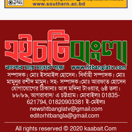
নওগাঁর পোরশায় মাননীয় প্রধানমন্ত্রীর দেওয়া
সমাজকল্যাণ পরিষদ কর্তৃক চেক বিতরণ।
সম্পাদক। মোঃ ইসমাইল হোসেন। নির্বাহী সম্পাদক। মোঃ
মামুনুর রশীদ মামুন। সহ- সম্পাদক।মোঃ আরফাত হোসেন
যোগাযোগের ঠিকানাঃ আল মদিনা টাওয়ার, ৬ষ্ঠ তলা।
৮৮/৮৯, আগরাবাদ/ এ চট্টগ্রাম। মোবাইলঃ 01835-
621794, 01820903381 ই-মেইলঃ
newshtbanglatv@gmail.com
editorhtbangla@gmail.com
All rights reserved © 2020 kaabait.Com