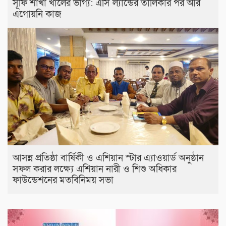
সূফি শাখা খালের ভাগ্য: এসি ল্যান্ডের তালিকার পর আর
এগোয়নি কাজ
আসন্ন প্রতিষ্ঠা বার্ষিকী ও এশিয়ান স্টার এ‍্যাওয়ার্ড অনুষ্ঠান
সফল করার লক্ষ্যে এশিয়ান নারী ও শিশু অধিকার
ফাউন্ডেশনের মতবিনিময় সভা