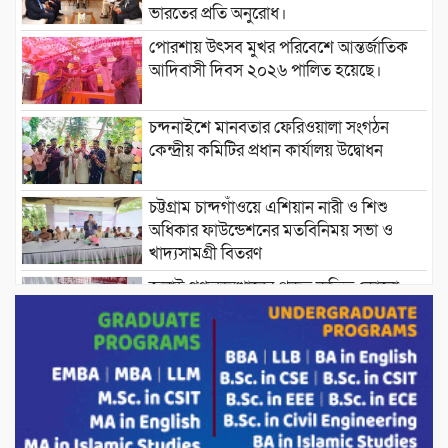
ভারতের প্রতি অনুরোধ।
পোরশায় উৎসব মুখর পরিবেশে আন্তর্জাতিক
আদিবাসী দিবস ২০২৬ পালিত হয়েছে।
চন্দনাইশে মানবতার ফেরিওয়ালা সংগঠন
কেন্দ্রীয় কমিটির প্রধান কার্যালয় উদ্বোধন
চট্টগ্রাম চান্দগাঁওয়ে এশিয়ান নারী ও শিশু
অধিকার ফাউন্ডেশনের মতবিনিময় সভা ও
খাদ্যসামগ্রী বিতরণ
জুলাই গণঅভ্যুত্থানের প্রকৃত কৃতিত্ব কোনো
একক ব্যক্তি বা গোষ্ঠীর নয়; বরং এই কৃতিত্ব
দেশের জনগণের : তথ্য ও সম্প্রচারমন্ত্রী
পোরশার পুরইল সরকারি প্রাথমিক বিদ্যালয়ে
সংসদ সদস্য মোস্তাফিজুর রহমান কে সংবর্ধনা।