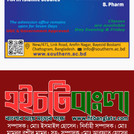
পাটগ্রামে ১০০ পিস ইয়াবাসহ দুই মাদক
কারবারি গ্রেফতার
ড্যাবের ৩৭তম প্রতিষ্ঠাবার্ষিকীতে প্রধানমন্ত্রী
তারেক রহমান।
চন্দনাইশের হাশিমপুর ৪ নং ওয়ার্ডে ৫’শতাধিক
হতদরিদ্র পরিবারের মাঝে খাদ্যসামগ্রী বিতরণ
করেন মনজুর মোরশেদ
সম্পাদক। মোঃ ইসমাইল হোসেন। নির্বাহী সম্পাদক। মোঃ
মামুনুর রশীদ মামুন। সহ- সম্পাদক।মোঃ আরফাত হোসেন