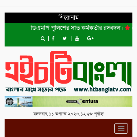
শিরোনাম
ডিএমপি পুলিশের সাত কর্মকর্তার রদবদল।
শেখ হাস
মঙ্গলবার, ১১ অগাস্ট ২০২৬, ১২:৫৮ পূর্বাহ্ন
Toggl
navig