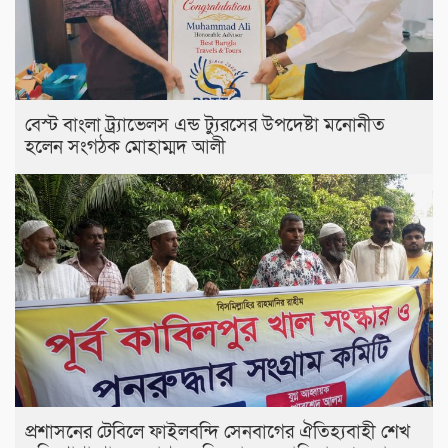
বেস্ট বাংলা ট্র্যাভেলস এন্ড ট্যুরসের উপদেষ্টা মনোনীত
হলেন সংগঠক মোহাম্মদ আলী
প্রশাসনের টেবিলে ফাইলবন্দি সেনবাগের ঐতিহ্যবাহী শেখ