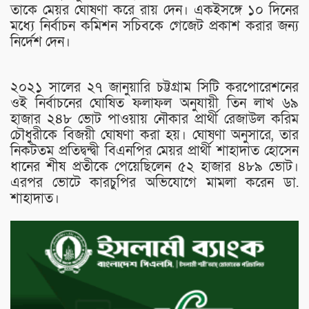
তাকে মেয়র ঘোষণা করে রায় দেন। একইসঙ্গে ১০ দিনের
মধ্যে নির্বাচন কমিশন সচিবকে গেজেট প্রকাশ করার জন্য
নির্দেশ দেন।
২০২১ সালের ২৭ জানুয়ারি চট্টগ্রাম সিটি করপোরেশনের
ওই নির্বাচনের ঘোষিত ফলাফল অনুযায়ী তিন লাখ ৬৯
হাজার ২৪৮ ভোট পাওয়ায় নৌকার প্রার্থী রেজাউল করিম
চৌধুরীকে বিজয়ী ঘোষণা করা হয়। ঘোষণা অনুসারে, তার
নিকটতম প্রতিদ্বন্দ্বী বিএনপির মেয়র প্রার্থী শাহাদাত হোসেন
ধানের শীষ প্রতীকে পেয়েছিলেন ৫২ হাজার ৪৮৯ ভোট।
এরপর ভোটে কারচুপির অভিযোগে মামলা করেন ডা.
শাহাদাত।