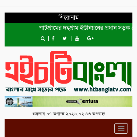
শিরোনাম
পাটগ্রামের দহগ্রাম ইউনিয়নের প্রধান সড়ক ভেঙ্গে য
শুক্রবার, ০৭ অগাস্ট ২০২৬, ০২:৪৩ অপরাহ্ন
Toggl
navig