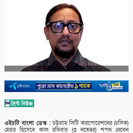
এইচটি বাংলা ডেস্ক :
চট্টগ্রাম সিটি করপোরেশনের (চসিক)
মেয়র হিসেবে কাল রবিবার (৩ নভেম্বর) শপথ নেবেন