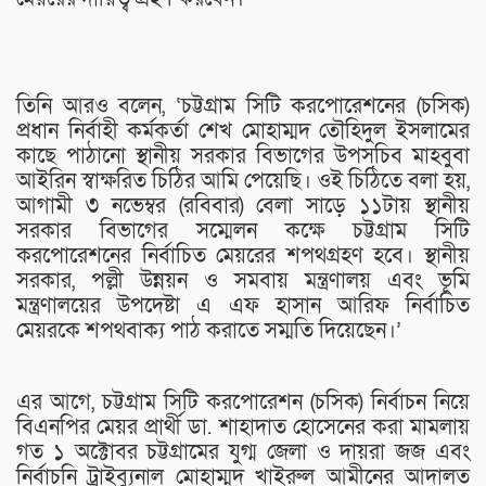
তিনি আরও বলেন, ‘চট্টগ্রাম সিটি করপোরেশনের (চসিক)
প্রধান নির্বাহী কর্মকর্তা শেখ মোহাম্মদ তৌহিদুল ইসলামের
কাছে পাঠানো স্থানীয় সরকার বিভাগের উপসচিব মাহবুবা
আইরিন স্বাক্ষরিত চিঠির আমি পেয়েছি। ওই চিঠিতে বলা হয়,
আগামী ৩ নভেম্বর (রবিবার) বেলা সাড়ে ১১টায় স্থানীয়
সরকার বিভাগের সম্মেলন কক্ষে চট্টগ্রাম সিটি
করপোরেশনের নির্বাচিত মেয়রের শপথগ্রহণ হবে। স্থানীয়
সরকার, পল্লী উন্নয়ন ও সমবায় মন্ত্রণালয় এবং ভূমি
মন্ত্রণালয়ের উপদেষ্টা এ এফ হাসান আরিফ নির্বাচিত
মেয়রকে শপথবাক্য পাঠ করাতে সম্মতি দিয়েছেন।’
এর আগে, চট্টগ্রাম সিটি করপোরেশন (চসিক) নির্বাচন নিয়ে
বিএনপির মেয়র প্রার্থী ডা. শাহাদাত হোসেনের করা মামলায়
গত ১ অক্টোবর চট্টগ্রামের যুগ্ম জেলা ও দায়রা জজ এবং
নির্বাচনি ট্রাইব্যুনাল মোহাম্মদ খাইরুল আমীনের আদালত