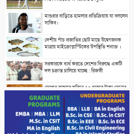
মাগুরার বাড়িতে হামলার প্রতিক্রিয়ায় যা বললেন
সাকিব।
দেশীয় পাঁচ প্রজাতির ছোট মাছে উদ্বেগজনক
মাত্রায় মাইক্রোপ্লাস্টিকের উপস্থিতি শনাক্ত ।
সরকারকে ব্যর্থ করতে দেশের বিরুদ্ধে একটি
দল চক্রান্ত চালিয়ে যাচ্ছে : রিজভী
দেশের বাজারে ভরিতে ১০ হাজার টাকা সোনার
দাম বাড়ানোর ঘোষণা।
ভারপ্রাপ্ত রাষ্ট্রপতি হাফিজ উদ্দিন আহমদের
সাথে এইচটি বাংলা অনলাইন পোর্টাল ও আইপি
টিভির সম্পাদক মোঃ ইসমাইল হোসেনের
সৌজন্য সাক্ষাৎ।