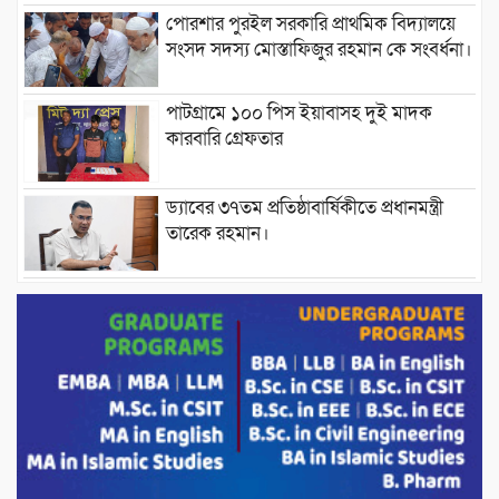
পোরশার পুরইল সরকারি প্রাথমিক বিদ্যালয়ে
সংসদ সদস্য মোস্তাফিজুর রহমান কে সংবর্ধনা।
পাটগ্রামে ১০০ পিস ইয়াবাসহ দুই মাদক
কারবারি গ্রেফতার
ড্যাবের ৩৭তম প্রতিষ্ঠাবার্ষিকীতে প্রধানমন্ত্রী
তারেক রহমান।
চন্দনাইশের হাশিমপুর ৪ নং ওয়ার্ডে ৫’শতাধিক
হতদরিদ্র পরিবারের মাঝে খাদ্যসামগ্রী বিতরণ
করেন মনজুর মোরশেদ
পরিবেশ রক্ষায় পাটগ্রামে ইহসান ইয়ুথ
সার্কেলের বৃক্ষরোপণ
মিরপুর-১১ নম্বরে দুর্বৃত্তদের গুলিতে বিএনপি