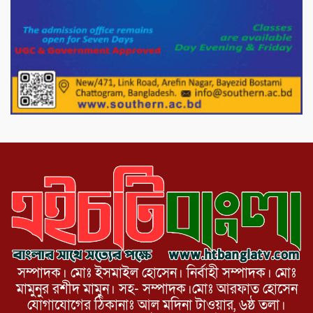
নেতা গুরুতর আহত
পাটগ্রামে চিকিৎসা সেবায় বীর মুক্তিযোদ্ধা দবির
উদ্দিন ফাউন্ডেশন
পাটগ্রামের দহগ্রাম ইউনিয়নের প্রধান সড়ক
ভেঙ্গে যোগাযোগ বিছিন্ন
সম্পাদক। মোঃ ইসমাইল হোসেন। নির্বাহী সম্পাদক। মোঃ
মামুনুর রশীদ মামুন। সহ- সম্পাদক।মোঃ আরফাত হোসেন
যোগাযোগের ঠিকানাঃ আল মদিনা টাওয়ার, ৬ষ্ঠ তলা।