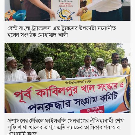
বেস্ট বাংলা ট্র্যাভেলস এন্ড ট্যুরসের উপদেষ্টা মনোনীত
হলেন সংগঠক মোহাম্মদ আলী
প্রশাসনের টেবিলে ফাইলবন্দি সেনবাগের ঐতিহ্যবাহী শেখ
সূফি শাখা খালের ভাগ্য: এসি ল্যান্ডের তালিকার পর আর
এগোয়নি কাজ