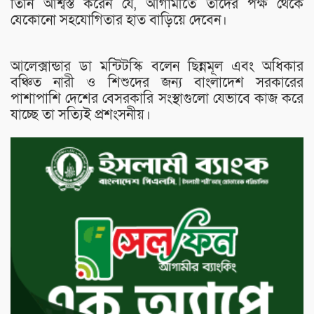
তিনি আশ্বস্ত করেন যে, আগামীতে তাদের পক্ষ থেকে
যেকোনো সহযোগিতার হাত বাড়িয়ে দেবেন।
আলেক্সান্ডার ডা মন্টিটস্কি বলেন ছিন্নমূল এবং অধিকার
বঞ্চিত নারী ও শিশুদের জন্য বাংলাদেশ সরকারের
পাশাপাশি দেশের বেসরকারি সংস্থাগুলো যেভাবে কাজ করে
যাচ্ছে তা সত্যিই প্রশংসনীয়।