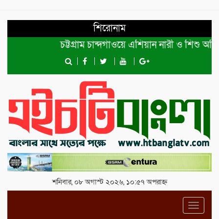
শিরোনাম
চট্টগ্রাম চান্দগাঁওয়ে এশিয়ান নারী ও শিশু অধিকার
শনিবার, ০৮ অগাস্ট ২০২৬, ১০:৫৭ অপরাহ্ন
Toggl
navig