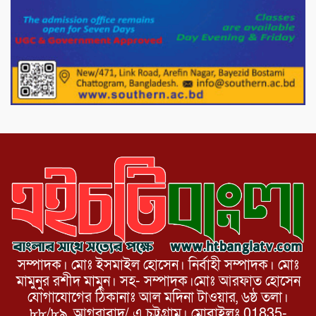
পোরশায় গণঅভ্যুত্থান দিবসে শহিদ ও জুলাই
যোদ্ধাদের সংবর্ধনা।
১১ দলীয় ঐক্য পোরশা উপজেলা শাখার
আয়োজনে ৫ আগস্ট জুলাই অভ্যুত্থানের দ্বিতীয়
বার্ষিকী পালন উপলক্ষে নিতপুর কপালের মোড়ে
মিছিল সমাবেশ অনুষ্ঠিত।
সম্পাদক। মোঃ ইসমাইল হোসেন। নির্বাহী সম্পাদক। মোঃ
মামুনুর রশীদ মামুন। সহ- সম্পাদক।মোঃ আরফাত হোসেন
যোগাযোগের ঠিকানাঃ আল মদিনা টাওয়ার, ৬ষ্ঠ তলা।
৮৮/৮৯, আগরাবাদ/ এ চট্টগ্রাম। মোবাইলঃ 01835-