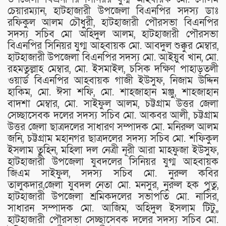
চেয়ারম্যান, হাটহাজারী উপজেলা বিএনপির সদস্য ডাঃ
রফিকুল আলম চৌধুরী, হাটহাজারী পৌরসভা বিএনপির
সদস্য সচিব মো অহিদুল আলম, হাটহাজারী পৌরসভা
বিএনপির সিনিয়র যুগ্ম আহবায়ক মো. আবদুল শুক্কুর মেম্বার,
হাটহাজারী উপজেলা বিএনপির সদস্য মো. আইয়ুব খান, মো.
রহমতুল্লাহ মেম্বার, মো. ইসমাইল, চসিক দক্ষিণ পাহাড়তলী
ওয়ার্ড বিএনপির আহবায়ক গাজী ইউসুফ, নিজাম উদ্দিন
হাকিম, মো. ঈসা শফি, মো. শাহজাহান মঞ্জু, শাহজাহান
বাদশা মেম্বার, মো. সাইফুল আলম, চট্টগ্রাম উত্তর জেলা
সেচ্ছাসেবক দলের সদস্য সচিব মো. আকবর আলী, চট্টগ্রাম
উত্তর জেলা ছাত্রদলের সাধারণ সম্পাদক মো. মনিরুল আলম
জনি, চট্টগ্রাম মহানগর ছাত্রদলের সদস্য সচিব মো. শফিকুল
ইসলাম তুহিন, মহিলা দল নেত্রী নূরী আরা মাহফুজা ইউসুফ,
হাটহাজারী উপজেলা যুবদলের সিনিয়র যুগ্ম আহবায়ক
জিএম সাইফুল, সদস্য সচিব মো. নুরুল কবির
তালুকদার,জেলা যুবদল নেতা মো. মনসুর, নুরুল হক পুতু,
হাটহাজারী উপজেলা শ্রমিকদলের সভাপতি মো. নাসির,
সাধারন সম্পাদক মো. আজিম, অহিদুল ইসলাম টিটু,,
হাটহাজারী পৌরসভা সেচ্ছাসেবক দলের সদস্য সচিব মো.