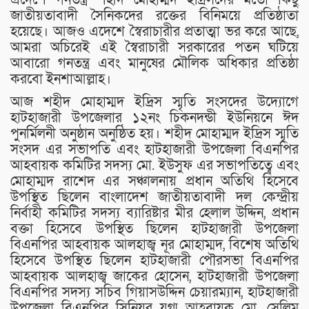
জাতীয়তাবাদী সৈনিকদের রক্তের বিনিময়ে প্রতিষ্ঠাতা
হয়েছে। আজও এদেশে স্বৈরাচারীর প্রতাত্মা ভর করে আছে,
আমরা অচিরেই এই স্বৈরাচারী সরকারের পতন ঘটিয়ে
আবারো গনতন্ত্র এবং মানুষের মৌলিক অধিকার প্রতিষ্ঠা
করবো ইনশাআল্লাহ।
আজ শহীদ মোহাম্মদ ইদ্রিস স্মৃতি সংসদের উদ্যোগে
হাটহাজারী উপজেলার ১২নং চিকনদন্ডী ইউনিয়নে ঈদ
পুনর্মিলনী অনুষ্ঠান অনুষ্ঠিত হয়। শহীদ মোহাম্মদ ইদ্রিস স্মৃতি
সংসদ এর সভাপতি এবং হাটহাজারী উপজেলা বিএনপির
আহবায়ক কমিটির সদস্য মো. ইউসুফ এর সভাপতিত্বে এবং
মোহাম্মদ রাশেদ এর সঞ্চালনায় প্রধান অতিথি হিসেবে
উপস্থিত ছিলেন বাংলাদেশ জাতীয়তাবাদী দল কেন্দ্রীয়
নির্বাহী কমিটির সদস্য ব্যারিষ্টার মীর হেলাল উদ্দিন, প্রধান
বক্তা হিসেবে উপস্থিত ছিলেন হাটহাজারী উপজেলা
বিএনপির আহবায়ক আলহাজ্ব নূর মোহাম্মদ, বিশেষ অতিথি
হিসেবে উপস্থিত ছিলেন হাটহাজারী পৌরসভা বিএনপির
আহবায়ক আলহাজ্ব জাকের হোসেন, হাটহাজারী উপজেলা
বিএনপির সদস্য সচিব গিয়াসউদ্দিন চেয়ারম্যান, হাটহাজারী
উপজেলা বিএনপির সিনিয়র যুগ্ম আহবায়ক মো. সেলিম