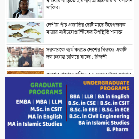
মাগুরার বাড়িতে হামলার প্রতিক্রিয়ায় যা বললেন
সাকিব।
দেশীয় পাঁচ প্রজাতির ছোট মাছে উদ্বেগজনক
মাত্রায় মাইক্রোপ্লাস্টিকের উপস্থিতি শনাক্ত ।
সরকারকে ব্যর্থ করতে দেশের বিরুদ্ধে একটি
দল চক্রান্ত চালিয়ে যাচ্ছে : রিজভী
দেশের বাজারে ভরিতে ১০ হাজার টাকা সোনার
দাম বাড়ানোর ঘোষণা।
ভারপ্রাপ্ত রাষ্ট্রপতি হাফিজ উদ্দিন আহমদের
সাথে এইচটি বাংলা অনলাইন পোর্টাল ও আইপি
টিভির সম্পাদক মোঃ ইসমাইল হোসেনের
সৌজন্য সাক্ষাৎ।
পাটগ্রামে জুলাই অভ্যুত্থান দিবস উপলক্ষে
১১দলীয় গণ মিছিল ও গণ সমাবেশ অনুষ্ঠিত