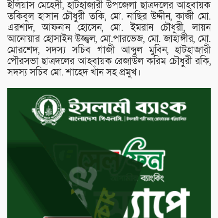
ইলিয়াস মেহেদী, হাটহাজারী উপজেলা ছাত্রদলের আহবায়ক
তকিবুল হাসান চৌধুরী তকি, মো. নাছির উদ্দীন, কাজী মো.
এরশাদ, আফনান হোসেন, মো. ইমরান চৌধুরী, লায়ন
আনোয়ার হোসাইন উজ্জ্বল, মো.পারভেজ, মো. জাহাঙ্গীর, মো.
মোরশেদ, সদস্য সচিব গাজী আব্দুল মুবিন, হাটহাজারী
পৌরসভা ছাত্রদলের আহবায়ক রেজাউল করিম চৌধুরী রকি,
সদস্য সচিব মো. শাহেদ খাঁন সহ প্রমুখ।