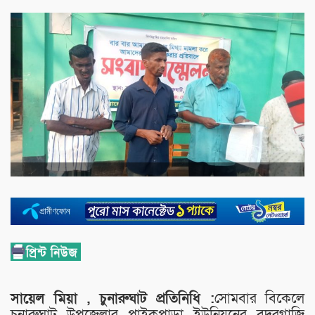
সায়েল মিয়া , চুনারুঘাট প্রতিনিধি :
সোমবার বিকেলে
চুনারুঘাট উপজেলার পাইকপাড়া ইউনিয়নের বদরগাজি