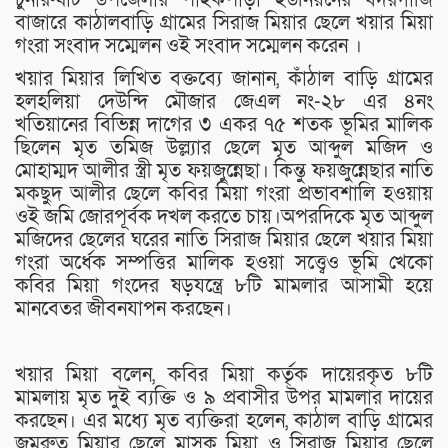
বাজারে কাঠালবাড়ি গ্রামের সিরাজ মিয়ার ছেলে খয়ার মিয়া
গংরা সংবাদ সম্মেলন ওই সংবাদ সম্মেলন করেন ।
খয়ার মিয়ার লিখিত বক্তব্যে জানান, কাঁঠাল বাড়ি গ্রামের
হলহলিয়া দেউন্দি মৌজার জেএল নং-২৮ এর ৪নং
খতিয়ানের বিভিন্ন দাগের ৩ একর ৭৫ শতক ভূমির মালিক
ছিলেন মৃত তমিজ উল্ল্যার ছেলে মৃত আব্দুল মজিদ ও
মোহাম্মদ আলীর স্ত্রী মৃত ফয়জুন্নেছা। কিন্তু ফয়জুন্নেছার নাতি
মকছুদ আলীর ছেলে কবির মিয়া গংরা প্রভাবশালি হওয়ায়
ওই জমি জোরপূর্বক দখল করতে চায়।অপরদিকে মৃত আব্দুল
মজিদের ছেলের ঘরের নাতি সিরাজ মিয়ার ছেলে খয়ার মিয়া
গংরা অর্ধেক সম্পত্তির মালিক হওয়া সত্ত্বেও ভূমি খেকো
কবির মিয়া গংদের ষড়যন্ত্রে ৮টি মামলার আসামী হয়ে
মানবেতর জীবনযাপন করছেন।
খয়ার মিয়া বলেন, কবির মিয়া কর্তৃক দায়েরকৃত ৮টি
মামলায় মৃত দুই ব্যক্তি ও ৯ প্রবাসীর উপর মামলার দায়ের
করছেন। এর মধ্যে মৃত ব্যক্তিরা হলেন, কাঠাল বাড়ি গ্রামের
জমরুত মিয়ার ছেলে মাসুক মিয়া ও সিরাজ মিয়ার ছেলে