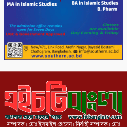
পরিবেশ রক্ষায় পাটগ্রামে ইহসান ইয়ুথ
সার্কেলের বৃক্ষরোপণ
মিরপুর-১১ নম্বরে দুর্বৃত্তদের গুলিতে বিএনপি
নেতা গুরুতর আহত
পাটগ্রামে চিকিৎসা সেবায় বীর মুক্তিযোদ্ধা দবির
উদ্দিন ফাউন্ডেশন
সম্পাদক। মোঃ ইসমাইল হোসেন। নির্বাহী সম্পাদক। মোঃ