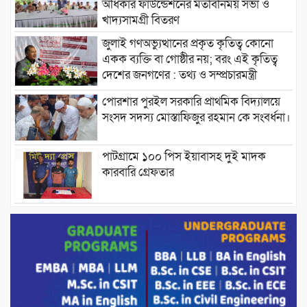
অধিকার ফাউন্ডেশনের মতবিনিময় সভা ও
খাদ্যসামগ্রী বিতরণ
জুলাই গণঅভ্যুত্থানের প্রকৃত কৃতিত্ব কোনো
একক ব্যক্তি বা গোষ্ঠীর নয়; বরং এই কৃতিত্ব
দেশের জনগণের : তথ্য ও সম্প্রচারমন্ত্রী
পোরশার পুরইল সরকারি প্রাথমিক বিদ্যালয়ে
সংসদ সদস্য মোস্তাফিজুর রহমান কে সংবর্ধনা।
পাটগ্রামে ১০০ পিস ইয়াবাসহ দুই মাদক
কারবারি গ্রেফতার
ড্যাবের ৩৭তম প্রতিষ্ঠাবার্ষিকীতে প্রধানমন্ত্রী
তারেক রহমান।
চন্দনাইশের হাশিমপুর ৪ নং ওয়ার্ডে ৫’শতাধিক
হতদরিদ্র পরিবারের মাঝে খাদ্যসামগ্রী বিতরণ
করেন মনজুর মোরশেদ