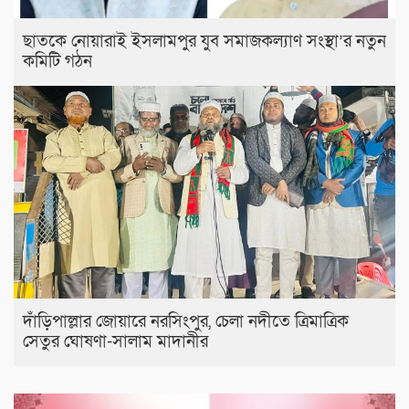
ছাতকে নোয়ারাই ইসলামপুর যুব সমাজকল্যাণ সংস্থা’র নতুন
কমিটি গঠন
দাঁড়িপাল্লার জোয়ারে নরসিংপুর, চেলা নদীতে ত্রিমাত্রিক
সেতুর ঘোষণা-সালাম মাদানীর