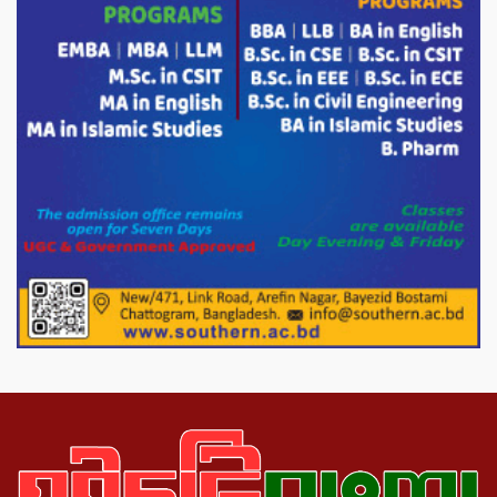
করতে বললেন প্রধানমন্ত্রীর তথ্য উপদেষ্টা।
চট্টগ্রামের বন্যাকবলিত স্থানে সফরে যাচ্ছেন
প্রধানমন্ত্রী ।
শতাধিক মানুষের মাঝে গোল্ডেন ডায়াগনস্টিক
সেন্টারের বিনামূল্যে চশমা বিতরণ।
পাটগ্রামে শালিসী বৈঠককে কেন্দ্র করে বিএনপি
নেতার মারধরের জেরে বিষপানে যুবকের
আত্মহত্যার অভিযোগ
নওগাঁর পোরশায় মাননীয় প্রধানমন্ত্রীর দেওয়া
সমাজকল্যাণ পরিষদ কর্তৃক চেক বিতরণ।