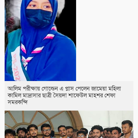
আলিম পরীক্ষায় গোল্ডেন এ প্লাস পেলেন জামেয়া মহিলা
কামিল মাদ্রাসার ছাত্রী সৈয়দা শাফেউল মাহশর শেফা
সমরকন্দি