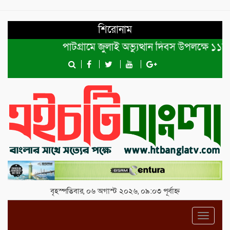
শিরোনাম
পাটগ্রামে জুলাই অভ্যুত্থান দিবস উপলক্ষে ১১দলীয়
বৃহস্পতিবার, ০৬ অগাস্ট ২০২৬, ০৯:০৩ পূর্বাহ্ন
Toggl
navig