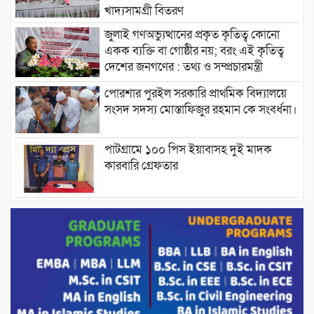
খাদ্যসামগ্রী বিতরণ
জুলাই গণঅভ্যুত্থানের প্রকৃত কৃতিত্ব কোনো
একক ব্যক্তি বা গোষ্ঠীর নয়; বরং এই কৃতিত্ব
দেশের জনগণের : তথ্য ও সম্প্রচারমন্ত্রী
পোরশার পুরইল সরকারি প্রাথমিক বিদ্যালয়ে
সংসদ সদস্য মোস্তাফিজুর রহমান কে সংবর্ধনা।
পাটগ্রামে ১০০ পিস ইয়াবাসহ দুই মাদক
কারবারি গ্রেফতার
ড্যাবের ৩৭তম প্রতিষ্ঠাবার্ষিকীতে প্রধানমন্ত্রী
তারেক রহমান।
চন্দনাইশের হাশিমপুর ৪ নং ওয়ার্ডে ৫’শতাধিক
হতদরিদ্র পরিবারের মাঝে খাদ্যসামগ্রী বিতরণ
করেন মনজুর মোরশেদ