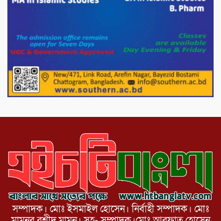
পরিবেশ রক্ষায় পাটগ্রামে ইহসান ইয়ুথ
সার্কেলের বৃক্ষরোপণ
মিরপুর-১১ নম্বরে দুর্বৃত্তদের গুলিতে বিএনপি
নেতা গুরুতর আহত
পাটগ্রামে চিকিৎসা সেবায় বীর মুক্তিযোদ্ধা দবির
উদ্দিন ফাউন্ডেশন
সম্পাদক। মোঃ ইসমাইল হোসেন। নির্বাহী সম্পাদক। মোঃ
মামুনুর রশীদ মামুন। সহ- সম্পাদক।মোঃ আরফাত হোসেন