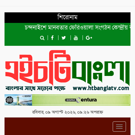
শিরোনাম
চন্দনাইশে মানবতার ফেরিওয়ালা সংগঠন কেন্দ্রীয় কমিটির প্
রবিবার, ০৯ অগাস্ট ২০২৬, ০৯:২৬ অপরাহ্ন
Toggl
navig