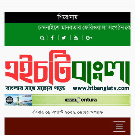
শিরোনাম
চন্দনাইশে মানবতার ফেরিওয়ালা সংগঠন কেন্দ্রীয় কমিট
রবিবার, ০৯ অগাস্ট ২০২৬, ০৪:২৫ অপরাহ্ন
Toggl
navig