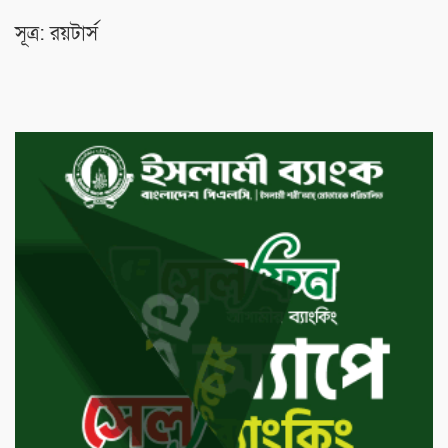
সূত্র: রয়টার্স