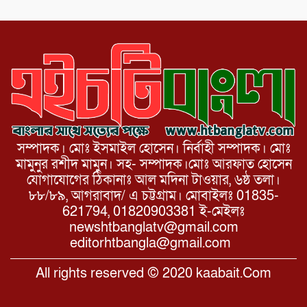
সম্পাদক। মোঃ ইসমাইল হোসেন। নির্বাহী সম্পাদক। মোঃ
মামুনুর রশীদ মামুন। সহ- সম্পাদক।মোঃ আরফাত হোসেন
যোগাযোগের ঠিকানাঃ আল মদিনা টাওয়ার, ৬ষ্ঠ তলা।
৮৮/৮৯, আগরাবাদ/ এ চট্টগ্রাম। মোবাইলঃ 01835-
621794, 01820903381 ই-মেইলঃ
newshtbanglatv@gmail.com
editorhtbangla@gmail.com
All rights reserved © 2020 kaabait.Com