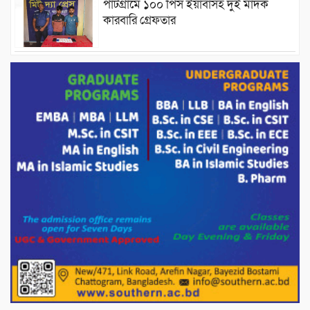
পাটগ্রামে ১০০ পিস ইয়াবাসহ দুই মাদক
কারবারি গ্রেফতার
ড্যাবের ৩৭তম প্রতিষ্ঠাবার্ষিকীতে প্রধানমন্ত্রী
তারেক রহমান।
চন্দনাইশের হাশিমপুর ৪ নং ওয়ার্ডে ৫’শতাধিক
হতদরিদ্র পরিবারের মাঝে খাদ্যসামগ্রী বিতরণ
করেন মনজুর মোরশেদ
পরিবেশ রক্ষায় পাটগ্রামে ইহসান ইয়ুথ
সার্কেলের বৃক্ষরোপণ
মিরপুর-১১ নম্বরে দুর্বৃত্তদের গুলিতে বিএনপি
নেতা গুরুতর আহত
পাটগ্রামে চিকিৎসা সেবায় বীর মুক্তিযোদ্ধা দবির
উদ্দিন ফাউন্ডেশন