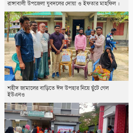
রাঙ্গাবালী উপজেলা যুবদলের দোয়া ও ইফতার মাহফিল ।
শহীদ জামালের বাড়িতে ঈদ উপহার নিয়ে ছুঁটে গেল
ইউএনও