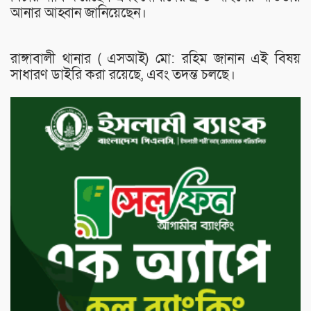
আনার আহ্বান জানিয়েছেন।
রাঙ্গাবালী থানার ( এসআই) মো: রহিম জানান এই বিষয়
সাধারণ ডাইরি করা রয়েছে, এবং তদন্ত চলছে।