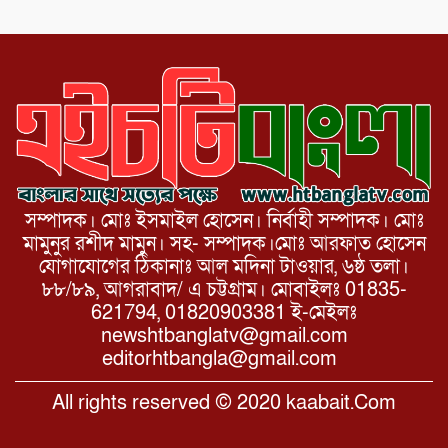
আয়োজনে ৫ আগস্ট জুলাই অভ্যুত্থানের দ্বিতীয়
বার্ষিকী পালন উপলক্ষে নিতপুর কপালের মোড়ে
মিছিল সমাবেশ অনুষ্ঠিত।
সম্পাদক। মোঃ ইসমাইল হোসেন। নির্বাহী সম্পাদক। মোঃ
মামুনুর রশীদ মামুন। সহ- সম্পাদক।মোঃ আরফাত হোসেন
যোগাযোগের ঠিকানাঃ আল মদিনা টাওয়ার, ৬ষ্ঠ তলা।
৮৮/৮৯, আগরাবাদ/ এ চট্টগ্রাম। মোবাইলঃ 01835-
621794, 01820903381 ই-মেইলঃ
newshtbanglatv@gmail.com
editorhtbangla@gmail.com
All rights reserved © 2020 kaabait.Com