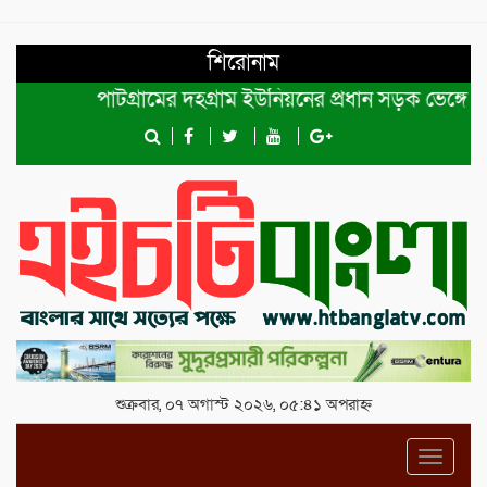
শিরোনাম
পাটগ্রামের দহগ্রাম ইউনিয়নের প্রধান সড়ক ভেঙ্গে যোগাযো
শুক্রবার, ০৭ অগাস্ট ২০২৬, ০৫:৪১ অপরাহ্ন
Toggl
navig