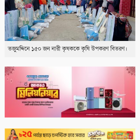
তজুমদ্দিনে ১৫০ জন নারী কৃষককে কৃষি উপকরণ বিতরণ।