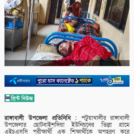
রাঙ্গাবালী উপজেলা প্রতিনিধি :
পটুয়াখালীর রাঙ্গাবালী
উপজেলার ছোটবাইশদিয়া ইউনিয়নের তিল্লা গ্রামে
এইচএসসি পরীক্ষার্থী এক শিক্ষার্থীকে অপহরণ করে