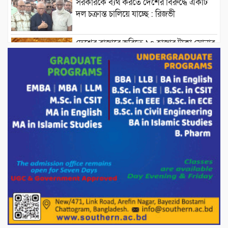
সরকারকে ব্যর্থ করতে দেশের বিরুদ্ধে একটি
দল চক্রান্ত চালিয়ে যাচ্ছে : রিজভী
দেশের বাজারে ভরিতে ১০ হাজার টাকা সোনার
দাম বাড়ানোর ঘোষণা।
ভারপ্রাপ্ত রাষ্ট্রপতি হাফিজ উদ্দিন আহমদের
সাথে এইচটি বাংলা অনলাইন পোর্টাল ও আইপি
টিভির সম্পাদক মোঃ ইসমাইল হোসেনের
সৌজন্য সাক্ষাৎ।
পাটগ্রামে জুলাই অভ্যুত্থান দিবস উপলক্ষে
১১দলীয় গণ মিছিল ও গণ সমাবেশ অনুষ্ঠিত
পোরশায় গণঅভ্যুত্থান দিবসে শহিদ ও জুলাই
যোদ্ধাদের সংবর্ধনা।
১১ দলীয় ঐক্য পোরশা উপজেলা শাখার