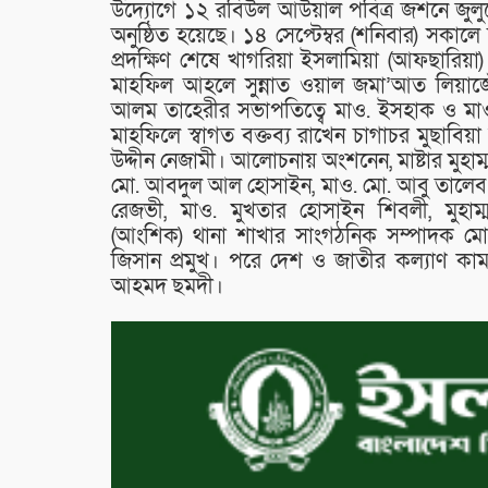
উদ্যোগে ১২ রবিউল আউয়াল পবিত্র জশনে জুলুসে
অনুষ্ঠিত হয়েছে। ১৪ সেপ্টেম্বর (শনিবার) সকালে
প্রদক্ষিণ শেষে খাগরিয়া ইসলামিয়া (আফছারিয়া) স
মাহফিল আহলে সুন্নাত ওয়াল জমা’আত লিয়াজ
আলম তাহেরীর সভাপতিত্বে মাও. ইসহাক ও মাও
মাহফিলে স্বাগত বক্তব্য রাখেন চাগাচর মুছাবিয়া 
উদ্দীন নেজামী। আলোচনায় অংশনেন, মাষ্টার মুহাম্ম
মো. আবদুল আল হোসাইন, মাও. মো. আবু তালেব ম
রেজভী, মাও. মুখতার হোসাইন শিবলী, মুহাম
(আংশিক) থানা শাখার সাংগঠনিক সম্পাদক মো.
জিসান প্রমুখ। পরে দেশ ও জাতীর কল্যাণ ক
আহমদ ছমদী।