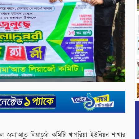
য়াল জমা’আত লিয়াজোঁ কমিটি খাগরিয়া ইউনিয়ন শাখার