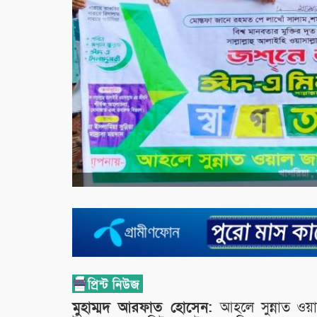
মুহাম্মদ আরফাত হোসেন:
আহলে সুন্নাত ও