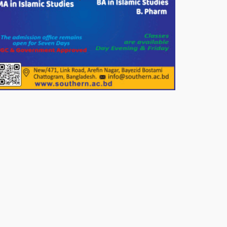
পাটগ্রামে জুলাই অভ্যুত্থান দিবস
উপলক্ষে ১১দলীয় গণ মিছিল ও গণ
সমাবেশ অনুষ্ঠিত
পোরশায় গণঅভ্যুত্থান দিবসে শহিদ ও
জুলাই যোদ্ধাদের সংবর্ধনা।
১১ দলীয় ঐক্য পোরশা উপজেলা শাখার
আয়োজনে ৫ আগস্ট জুলাই অভ্যুত্থানের
দ্বিতীয় বার্ষিকী পালন উপলক্ষে নিতপুর
কপালের মোড়ে মিছিল সমাবেশ অনুষ্ঠিত।