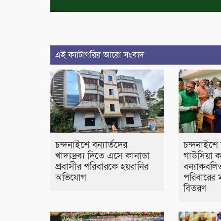
এই ক্যাটাগরির আরো সংবাদ
চন্দনাইশে বন্যার্তদের
চন্দনাইশে
খাদ্যদ্রব্য দিতে এসে কানাডা
গাউসিয়া ক
প্রবাসীর পরিবারকে হয়রানির
বন্যাকবল
অভিযোগ
পরিবারের ম
বিতরণ