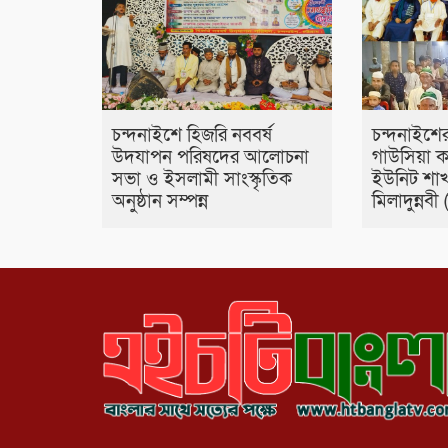
চন্দনাইশে হিজরি নববর্ষ
চন্দনাইশে
উদযাপন পরিষদের আলোচনা
গাউসিয়া ক
সভা ও ইসলামী সাংস্কৃতিক
ইউনিট শা
অনুষ্ঠান সম্পন্ন
মিলাদুন্নবী