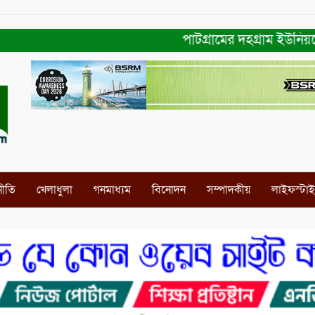
পাটগ্রামের দহগ্রাম ইউনিয়নের প্র
নীতি
খেলাধুলা
গনমাধ্যম
বিনোদন
সম্পাদকীয়
লাইফস্টা