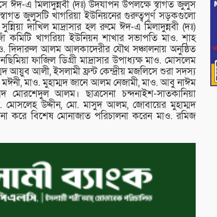
 ঈদ-এ মিলাদুন্নবী (দঃ) উদযাপন উপলক্ষে স্বাগত জুলুস
 স্বাগত জুলুসটি খাগরিয়া ইউনিয়নের গুরুত্বপূর্ণ সড়কগুলো
ুন্নিয়া দাখিল মাদ্রাসার হল রুমে ঈদ-এ মিলাদুন্নবী (দঃ)
োঁ কমিটি খাগরিয়া ইউনিয়ন শাখার সভাপতি মাও. শাহ
. দিদারুল আলম আলকাদেরীর যৌথ সঞ্চালনায় অনুষ্ঠিত
নছিমিয়া ফাজিল ডিগ্রী মাদ্রাসার উপাধ্যক্ষ মাও. মোসলেম
দ আয়ুব আলী, ইসলামী ফ্রন্ট কেন্দ্রীয় মজলিসে শুরা সদস্য
ঈনী, মাও. মুহাম্মদ জানে আলম নেজামী, মাও. আবু নাঈম
্মদ মোরশেদুল আলম। ছাত্রসেনা চন্দনাইশ-সাতকানিয়া
 মোসলেহ উদ্দীন, মো. মাসুদ আলম, জোবায়ের মুহাম্মদ
ামনা করে বিশেষ মোনাজাত পরিচালনা করেন মাও. রমিজ