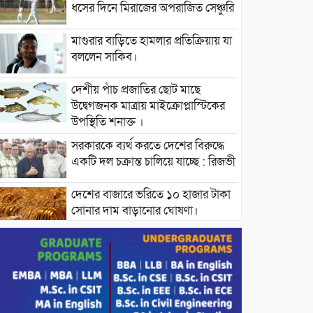
ধসের দিনে মিরাজের অপরাজিত সেঞ্চুরি
মাগুরার বাড়িতে হামলার প্রতিক্রিয়ায় যা
বললেন সাকিব।
দেশীয় পাঁচ প্রজাতির ছোট মাছে
উদ্বেগজনক মাত্রায় মাইক্রোপ্লাস্টিকের
উপস্থিতি শনাক্ত ।
সরকারকে ব্যর্থ করতে দেশের বিরুদ্ধে
একটি দল চক্রান্ত চালিয়ে যাচ্ছে : রিজভী
দেশের বাজারে ভরিতে ১০ হাজার টাকা
সোনার দাম বাড়ানোর ঘোষণা।
ভারপ্রাপ্ত রাষ্ট্রপতি হাফিজ উদ্দিন
আহমদের সাথে এইচটি বাংলা অনলাইন
পোর্টাল ও আইপি টিভির সম্পাদক মোঃ
ইসমাইল হোসেনের সৌজন্য সাক্ষাৎ।