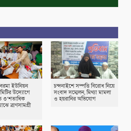
 বরমা ইউনিয়ন
চন্দনাইশে সম্পত্তি বিরোধ নিয়ে
মিটির উদ্যোগে
সংবাদ সম্মেলন, মিথ্যা মামলা
িত ৩’শতাধিক
ও হয়রানির অভিযোগ
াঝে ত্রাণসামগ্রী