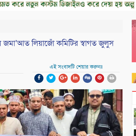
 জমা’আত লিয়াজোঁ কমিটির স্বাগত জুলুস
এই সংবাদটি শেয়ার করুনঃ