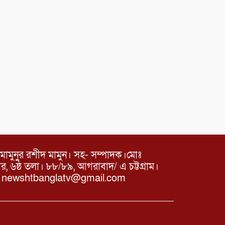
মামুনুর রশীদ মামুন। সহ- সম্পাদক।মোঃ
৬ষ্ঠ তলা। ৮৮/৮৯, আগরাবাদ/ এ চট্টগ্রাম।
ঃ newshtbanglatv@gmail.com