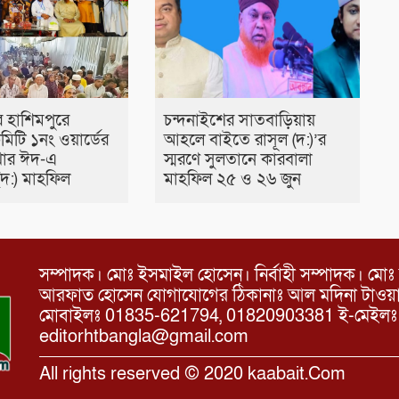
র হাশিমপুরে
চন্দনাইশের সাতবাড়িয়ায়
মিটি ১নং ওয়ার্ডের
আহলে বাইতে রাসূল (দ:)’র
খার ঈদ-এ
স্মরণে সুলতানে কারবালা
 (দ:) মাহফিল
মাহফিল ২৫ ও ২৬ জুন
সম্পাদক। মোঃ ইসমাইল হোসেন। নির্বাহী সম্পাদক। মোঃ 
আরফাত হোসেন যোগাযোগের ঠিকানাঃ আল মদিনা টাওয়ার, 
মোবাইলঃ 01835-621794, 01820903381 ই-মেইল
editorhtbangla@gmail.com
All rights reserved © 2020 kaabait.Com