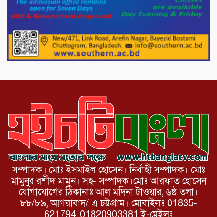
পাটগ্রামে চিকিৎসা সেবায় বীর মুক্তিযোদ্ধা দবির
উদ্দিন ফাউন্ডেশন
পাটগ্রামের দহগ্রাম ইউনিয়নের প্রধান সড়ক
ভেঙ্গে যোগাযোগ বিছিন্ন
সম্পাদক। মোঃ ইসমাইল হোসেন। নির্বাহী সম্পাদক। মোঃ
মামুনুর রশীদ মামুন। সহ- সম্পাদক।মোঃ আরফাত হোসেন
যোগাযোগের ঠিকানাঃ আল মদিনা টাওয়ার, ৬ষ্ঠ তলা।
৮৮/৮৯, আগরাবাদ/ এ চট্টগ্রাম। মোবাইলঃ 01835-
621794, 01820903381 ই-মেইলঃ