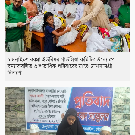
চন্দনাইশে বরমা ইউনিয়ন গাউসিয়া কমিটির উদ্যোগে
বন্যাকবলিত ৩’শতাধিক পরিবারের মাঝে ত্রাণসামগ্রী
বিতরণ