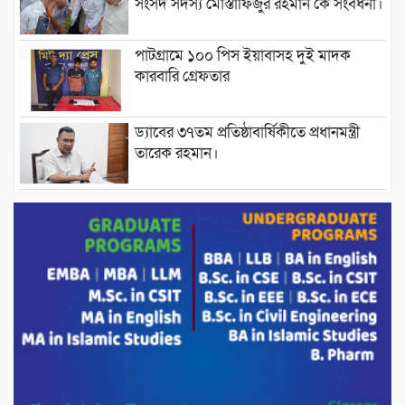
সংসদ সদস্য মোস্তাফিজুর রহমান কে সংবর্ধনা।
পাটগ্রামে ১০০ পিস ইয়াবাসহ দুই মাদক
কারবারি গ্রেফতার
ড্যাবের ৩৭তম প্রতিষ্ঠাবার্ষিকীতে প্রধানমন্ত্রী
তারেক রহমান।
চন্দনাইশের হাশিমপুর ৪ নং ওয়ার্ডে ৫’শতাধিক
হতদরিদ্র পরিবারের মাঝে খাদ্যসামগ্রী বিতরণ
করেন মনজুর মোরশেদ
পরিবেশ রক্ষায় পাটগ্রামে ইহসান ইয়ুথ
সার্কেলের বৃক্ষরোপণ
মিরপুর-১১ নম্বরে দুর্বৃত্তদের গুলিতে বিএনপি
নেতা গুরুতর আহত