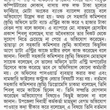
কম্পিউটারের দোকান, বাসায় লক্ষ লক্ষ টাকা মূল্যের
ফার্নিচার, মোটা অংকের ব্যাংক ব্যালেন্স রয়েছে বলে
অভিযোগে উল্লেখ করা হয়। অথচ সে সহকারি কমিশনার
(ভূমি) অফিসে ডাটা ব্যাচ এন্ট্রির কাজ করে ৭ হাজার টাকা
বেতন পায় বলে জানান। এ ব্যাপারে মো. নাজমুল হোসাইন
প্রকাশ শিবলু বলেছেন, যারা অবৈধভাবে তার নিকট থেকে
সুযোগ নিতে চেয়েছে না পেয়ে এ অভিযোগ করেছেন।
তাছাড়া সে সহকারি কমিশনার (ভূমি) কার্যালয়ে কিছুদিন
আগে ডাটা এন্ট্রির কাজে মাষ্টার রুলে কাজ করেছেন বলে
জানান। বিদায়ী সহকারি কমিশনার (ভূমি) জিমরান মোহাম্মদ
সায়েক বলেছেন, সে তাদের অফিসে ডাটা এন্ট্রি অপারেটর
হিসেবে কাজ করেছে তবে সে অফিসিয়াল কোনো কর্মচারী
নয়। সে অফিসের পাসওয়ার্ড ব্যবহার করার কথা এবং
নামজারি ফাইলের কন্ট্রাক নেয়ার বিষয়টি সত্য নয়। বর্তমান
সহকারি কমিশনার (ভূমি) ডিপ্লোমেসি চাকমা বলেছেন, তিনি
শিবলু নামে কাউকে ছিনেন না। তিনি সম্প্রতি যোগদান
করেছেন অভিযোগের বিষয়েও কিছুই জানেন না বলে
জানান। উপজেলা নিবার্হী কর্মকর্তা মাহমুদা বেগম অভিযোগ
পাওয়ার কথা স্বীকার করে বলেছেন, এ বিষয়ে তিনি বর্তমান