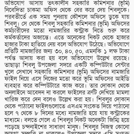
অভিযোগ আসায় তৎকালীন সহকারি কমিশনার (ভূমি)
নিবেদিতা চাকমা অফিস থেকে বের করে দেয় শিবলুকে।
পরবতীর্তে এক সময় পুনরায় কৌশলে অফিসে ডুকে যায়
শিবলু। সে থেকে শিবলু সহকারি কমিশনার (ভূমি) অফিসের
কর্মচারীদের মতো নামজারির কন্ট্রাক নিতে শুরু করে
কর্মকর্তাদের অজান্তে। এতে অনেকের নিকট থেকে হাজার
হাজার টাকা হাতিয়ে নেয় বলে অভিযোগ উঠেছে। অভিযোগে
প্রতিটি নামজারির জন্য ৩০, ৪০, ৫০, এমনকি ১ লক্ষ টাকা
পর্যন্ত আদায় করা হয় বলে অভিযোগে উল্লেখ রয়েছে।
তাছাড়া শিবলু উপজেলা সদরে একটি কম্পিউটার সেন্টার
খুলে সেখানে সহকারি কমিশনার (ভূমি) অফিসের নামজারি
ফাইল নিয়ে এসে নিজের মতো করে ভূমি অফিসের আইডি
ব্যবহার করে কম্পিউটারে কাজ করে। তার দোকান থেকে
অনলাইনে আবেদন না করলে ফাইলের ত্রুটি দেখিয়ে মামলা
খারিজ করে দেন বলেও উল্লেখ করা হয়। শিবলুর দোকান
থেকে পাঠানো ফাইলগুলোতে এসএম সংকেত দিয়ে পাঠানো
হলে ৭ থেকে ৮ দিনের মধ্যে নামজারি হয়ে যায় কন্ট্রাকের
মাধ্যমে। বলতে গেলে এ শিবলুর নিকট অনেকটা জিম্মি হয়ে
পড়েছে চন্দনাইশের সাধারণ মানুষ। শিবলুর নিজস্ব কোনো
জায়গা সম্পত্তি না থাকলেও উপজেলা সদরে এসি সংযুক্ত