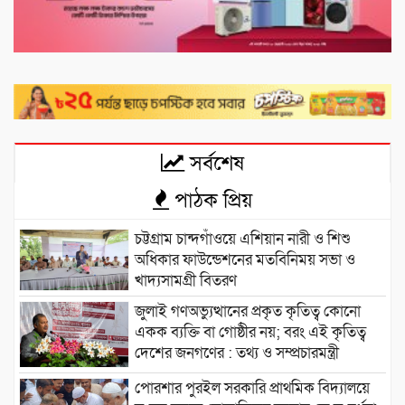
সর্বশেষ
পাঠক প্রিয়
চট্টগ্রাম চান্দগাঁওয়ে এশিয়ান নারী ও শিশু
অধিকার ফাউন্ডেশনের মতবিনিময় সভা ও
খাদ্যসামগ্রী বিতরণ
জুলাই গণঅভ্যুত্থানের প্রকৃত কৃতিত্ব কোনো
একক ব্যক্তি বা গোষ্ঠীর নয়; বরং এই কৃতিত্ব
দেশের জনগণের : তথ্য ও সম্প্রচারমন্ত্রী
পোরশার পুরইল সরকারি প্রাথমিক বিদ্যালয়ে