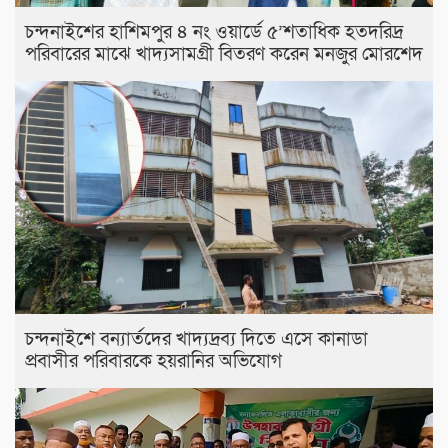
চন্দনাইশের হাশিমপুর ৪ নং ওয়ার্ডে ৫’শতাধিক হতদরিদ্র
পরিবারের মাঝে খাদ্যসামগ্রী বিতরণ করেন মনজুর মোরশেদ
চন্দনাইশে বন্যার্তদের খাদ্যদ্রব্য দিতে এসে কানাডা
প্রবাসীর পরিবারকে হয়রানির অভিযোগ