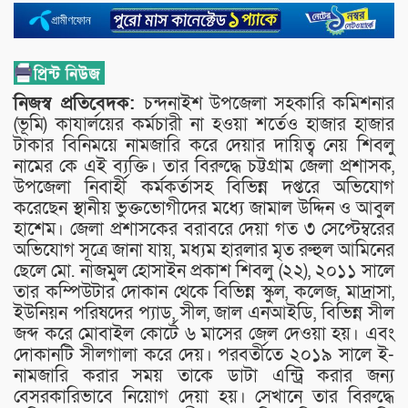
নিজস্ব প্রতিবেদক:
চন্দনাইশ উপজেলা সহকারি কমিশনার
(ভূমি) কাযার্লয়ের কর্মচারী না হওয়া শর্তেও হাজার হাজার
টাকার বিনিময়ে নামজারি করে দেয়ার দায়িত্ব নেয় শিবলু
নামের কে এই ব্যক্তি। তার বিরুদ্ধে চট্টগ্রাম জেলা প্রশাসক,
উপজেলা নিবার্হী কর্মকর্তাসহ বিভিন্ন দপ্তরে অভিযোগ
করেছেন স্থানীয় ভুক্তভোগীদের মধ্যে জামাল উদ্দিন ও আবুল
হাশেম। জেলা প্রশাসকের বরাবরে দেয়া গত ৩ সেপ্টেম্বরের
অভিযোগ সূত্রে জানা যায়, মধ্যম হারলার মৃত রুহুল আমিনের
ছেলে মো. নাজমুল হোসাইন প্রকাশ শিবলু (২২), ২০১১ সালে
তার কম্পিউটার দোকান থেকে বিভিন্ন স্কুল, কলেজ, মাদ্রাসা,
ইউনিয়ন পরিষদের প্যাড, সীল, জাল এনআইডি, বিভিন্ন সীল
জব্দ করে মোবাইল কোর্টে ৬ মাসের জেল দেওয়া হয়। এবং
দোকানটি সীলগালা করে দেয়। পরবর্তীতে ২০১৯ সালে ই-
নামজারি করার সময় তাকে ডাটা এন্ট্রি করার জন্য
বেসরকারিভাবে নিয়োগ দেয়া হয়। সেখানে তার বিরুদ্ধে