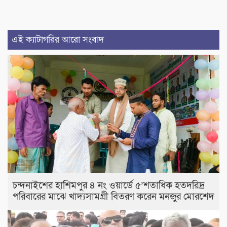
এই ক্যাটাগরির আরো সংবাদ
চন্দনাইশের হাশিমপুর ৪ নং ওয়ার্ডে ৫’শতাধিক হতদরিদ্র
পরিবারের মাঝে খাদ্যসামগ্রী বিতরণ করেন মনজুর মোরশেদ