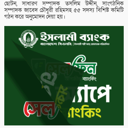
ছোটন, সাধারণ সম্পাদক তসলিম উদ্দীন, সাংগঠনিক
সম্পাদক জাবেদ চৌধুরী রহিমসহ ৫৫ সদস্য বিশিষ্ট কমিটি
গঠন করে অনুমোদন দেয়া হয়।