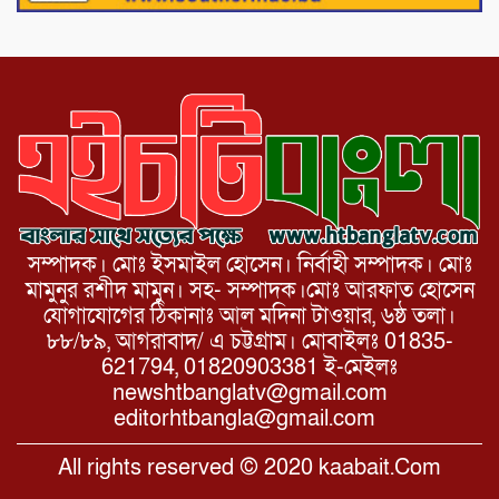
ভেঙ্গে যোগাযোগ বিছিন্ন
সম্পাদক। মোঃ ইসমাইল হোসেন। নির্বাহী সম্পাদক। মোঃ
মামুনুর রশীদ মামুন। সহ- সম্পাদক।মোঃ আরফাত হোসেন
যোগাযোগের ঠিকানাঃ আল মদিনা টাওয়ার, ৬ষ্ঠ তলা।
৮৮/৮৯, আগরাবাদ/ এ চট্টগ্রাম। মোবাইলঃ 01835-
621794, 01820903381 ই-মেইলঃ
newshtbanglatv@gmail.com
editorhtbangla@gmail.com
All rights reserved © 2020 kaabait.Com