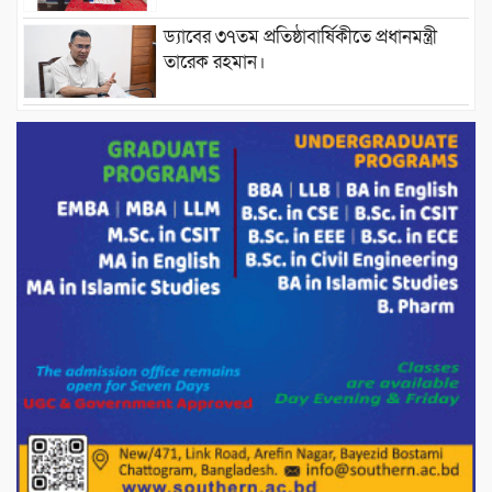
ড্যাবের ৩৭তম প্রতিষ্ঠাবার্ষিকীতে প্রধানমন্ত্রী
তারেক রহমান।
চন্দনাইশের হাশিমপুর ৪ নং ওয়ার্ডে ৫’শতাধিক
হতদরিদ্র পরিবারের মাঝে খাদ্যসামগ্রী বিতরণ
করেন মনজুর মোরশেদ
পরিবেশ রক্ষায় পাটগ্রামে ইহসান ইয়ুথ
সার্কেলের বৃক্ষরোপণ
মিরপুর-১১ নম্বরে দুর্বৃত্তদের গুলিতে বিএনপি
নেতা গুরুতর আহত
পাটগ্রামে চিকিৎসা সেবায় বীর মুক্তিযোদ্ধা দবির
উদ্দিন ফাউন্ডেশন
পাটগ্রামের দহগ্রাম ইউনিয়নের প্রধান সড়ক