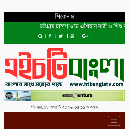
শিরোনাম
চট্টগ্রাম চান্দগাঁওয়ে এশিয়ান নারী ও শিশু অধি
শনিবার, ০৮ অগাস্ট ২০২৬, ০৫:১১ অপরাহ্ন
Toggl
navig