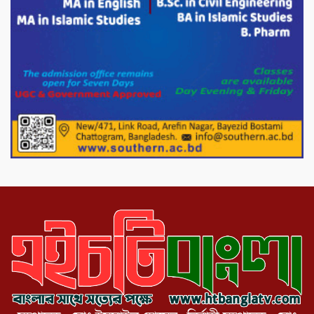
সৌজন্য সাক্ষাৎ।
পাটগ্রামে জুলাই অভ্যুত্থান দিবস উপলক্ষে
১১দলীয় গণ মিছিল ও গণ সমাবেশ অনুষ্ঠিত
পোরশায় গণঅভ্যুত্থান দিবসে শহিদ ও জুলাই
যোদ্ধাদের সংবর্ধনা।
১১ দলীয় ঐক্য পোরশা উপজেলা শাখার
আয়োজনে ৫ আগস্ট জুলাই অভ্যুত্থানের দ্বিতীয়
বার্ষিকী পালন উপলক্ষে নিতপুর কপালের মোড়ে
মিছিল সমাবেশ অনুষ্ঠিত।