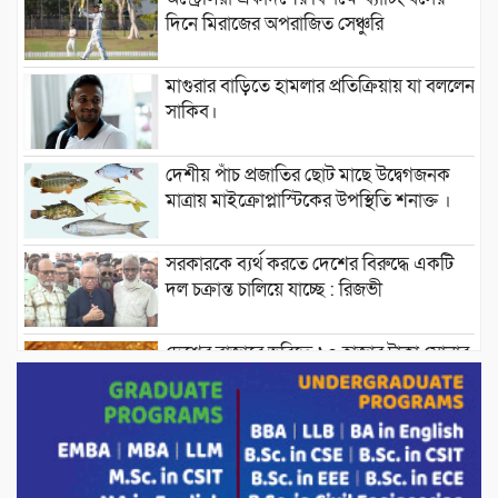
দিনে মিরাজের অপরাজিত সেঞ্চুরি
মাগুরার বাড়িতে হামলার প্রতিক্রিয়ায় যা বললেন
সাকিব।
দেশীয় পাঁচ প্রজাতির ছোট মাছে উদ্বেগজনক
মাত্রায় মাইক্রোপ্লাস্টিকের উপস্থিতি শনাক্ত ।
সরকারকে ব্যর্থ করতে দেশের বিরুদ্ধে একটি
দল চক্রান্ত চালিয়ে যাচ্ছে : রিজভী
দেশের বাজারে ভরিতে ১০ হাজার টাকা সোনার
দাম বাড়ানোর ঘোষণা।
ভারপ্রাপ্ত রাষ্ট্রপতি হাফিজ উদ্দিন আহমদের
সাথে এইচটি বাংলা অনলাইন পোর্টাল ও আইপি
টিভির সম্পাদক মোঃ ইসমাইল হোসেনের