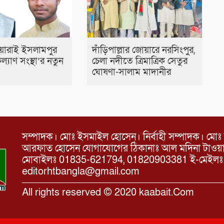
য়ারাই ইসলামপুর
দাঁড়িপাল্লার জোয়ারে নরসিংপুর,
্যাণ সংস্থা’র নতুন
চেলা নদীতে ত্রিমাত্রিক সেতুর
ন
ঘোষণা-সালাম মাদানীর
সম্পাদক। মোঃ ইসমাইল হোসেন। নির্বাহী সম্পাদক। মোঃ 
আরফাত হোসেন যোগাযোগের ঠিকানাঃ আল মদিনা টাওয়ার, 
মোবাইলঃ 01835-621794, 01820903381 ই-মেইল
editorhtbangla@gmail.com
All rights reserved © 2020 kaabait.Com