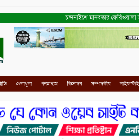
চন্দনাইশে মানবতার ফেরিওয়ালা সংগঠন কেন
নীতি
খেলাধুলা
গনমাধ্যম
বিনোদন
সম্পাদকীয়
লাইফস্টা