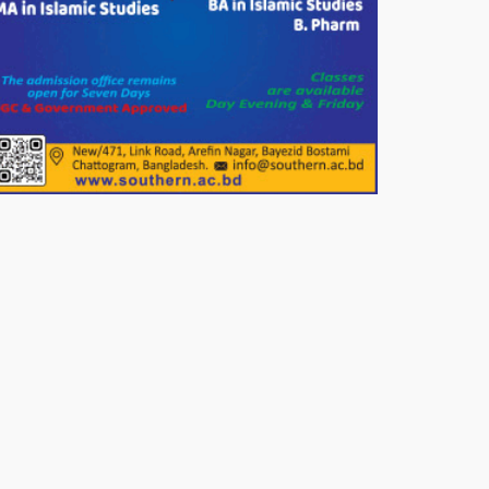
খাদ্যসামগ্রী বিতরণ করেন মনজুর
মোরশেদ
পরিবেশ রক্ষায় পাটগ্রামে ইহসান ইয়ুথ
সার্কেলের বৃক্ষরোপণ
মিরপুর-১১ নম্বরে দুর্বৃত্তদের গুলিতে
বিএনপি নেতা গুরুতর আহত
পাটগ্রামে চিকিৎসা সেবায় বীর
মুক্তিযোদ্ধা দবির উদ্দিন ফাউন্ডেশন