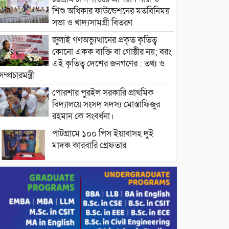
শিশু অধিকার ফাউন্ডেশনের মতবিনিময়
সভা ও খাদ্যসামগ্রী বিতরণ
জুলাই গণঅভ্যুত্থানের প্রকৃত কৃতিত্ব
কোনো একক ব্যক্তি বা গোষ্ঠীর নয়; বরং
এই কৃতিত্ব দেশের জনগণের : তথ্য ও
সম্প্রচারমন্ত্রী
পোরশার পুরইল সরকারি প্রাথমিক
বিদ্যালয়ে সংসদ সদস্য মোস্তাফিজুর
রহমান কে সংবর্ধনা।
পাটগ্রামে ১০০ পিস ইয়াবাসহ দুই
মাদক কারবারি গ্রেফতার
ড্যাবের ৩৭তম প্রতিষ্ঠাবার্ষিকীতে
প্রধানমন্ত্রী তারেক রহমান।
চন্দনাইশের হাশিমপুর ৪ নং ওয়ার্ডে
৫’শতাধিক হতদরিদ্র পরিবারের মাঝে