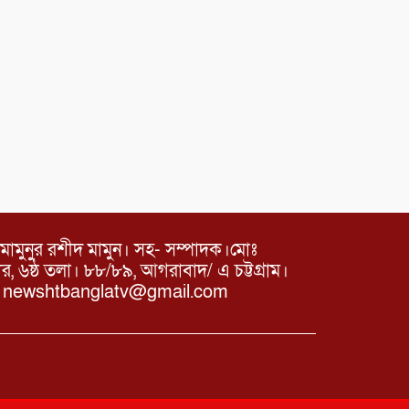
মামুনুর রশীদ মামুন। সহ- সম্পাদক।মোঃ
৬ষ্ঠ তলা। ৮৮/৮৯, আগরাবাদ/ এ চট্টগ্রাম।
ঃ newshtbanglatv@gmail.com