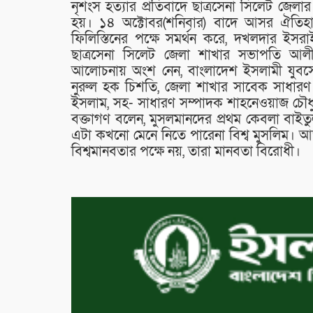
নৃশংস হত্যার প্রতিবাদে ছাত্রসেনা সিলেট জে
হয়। ১৪ অক্টোবর(শনিবার) বাদে আসর ঐতিহাসিক
ফিলিস্তিনের পক্ষে সমর্থন করে, দখলদার ইসরা
ছাত্রসেনা সিলেট জেলা শাখার সভাপতি আল
আলোচনায় অংশ নেন, বাংলাদেশ ইসলামী যুবসেন
নুরুল হক চিশতি, জেলা শাখার সাবেক সাধারণ 
ইসলাম, সহ- সাধারণ সম্পাদক শাহনেওয়াজ চৌধুর
বক্তাগণ বলেন, মুসলমানদের প্রথম কেবলা বাইতুল 
এটা কখনো মেনে নিতে পারেনা বিশ্ব মুসলিম। আ
বিশ্বমানবতার পক্ষে নয়, তারা মানবতা বিরোধী।