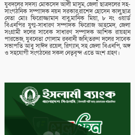
যুবদলের সদস্য মোকসেদ আলী মাসুম, জেলা ছাত্রদলের সহ-
সাংগঠনিক সম্পাাদক নয়ন সরকার,রাশেদ হোসেন কালু,ছাত্র
নেতা মোঃ ফিরোজ্জামান বাবু,মানিক মিয়া, ৮ নং ওয়ার্ড
বিএনপির যুগ্ম-সাধারণ সম্পাদক ফিরোজ আহমেদ, জেলা
সংগ্রামী দলের সাবেক সাধারণ সম্পাদক আশিক রায়হান
পারভেজ, যুবনেতা গোলাম রব্বানী জনি,তরুণ দলের সাবেক
সভাপতি আবু সাঈদ রয়েল, রিগ্যান, সহ জেলা বিএনপি, অঙ্গ
ও সহযোগী সংগঠনের সকল নেতৃবৃন্দ এতে অংশ গ্রহণ।