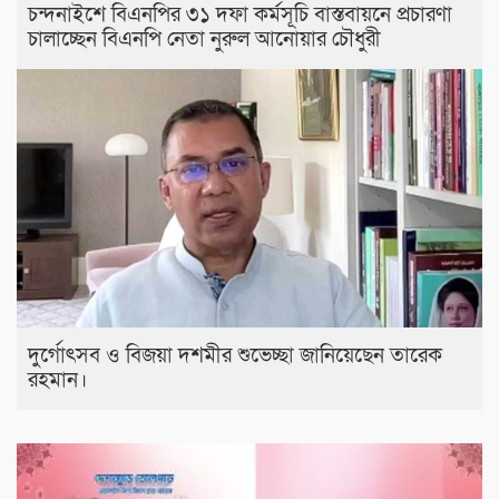
চন্দনাইশে বিএনপির ৩১ দফা কর্মসূচি বাস্তবায়নে প্রচারণা
চালাচ্ছেন বিএনপি নেতা নুরুল আনোয়ার চৌধুরী
দুর্গোৎসব ও বিজয়া দশমীর শুভেচ্ছা জানিয়েছেন তারেক
রহমান।