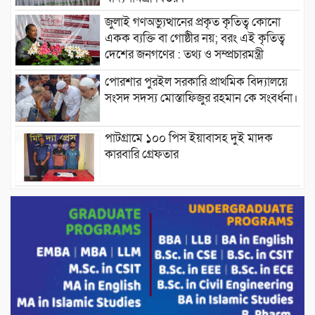
জুলাই গণঅভ্যুত্থানের প্রকৃত কৃতিত্ব কোনো
একক ব্যক্তি বা গোষ্ঠীর নয়; বরং এই কৃতিত্ব
দেশের জনগণের : তথ্য ও সম্প্রচারমন্ত্রী
পোরশার পুরইল সরকারি প্রাথমিক বিদ্যালয়ে
সংসদ সদস্য মোস্তাফিজুর রহমান কে সংবর্ধনা।
পাটগ্রামে ১০০ পিস ইয়াবাসহ দুই মাদক
কারবারি গ্রেফতার
ড্যাবের ৩৭তম প্রতিষ্ঠাবার্ষিকীতে প্রধানমন্ত্রী
তারেক রহমান।
চন্দনাইশের হাশিমপুর ৪ নং ওয়ার্ডে ৫’শতাধিক
হতদরিদ্র পরিবারের মাঝে খাদ্যসামগ্রী বিতরণ
করেন মনজুর মোরশেদ
পরিবেশ রক্ষায় পাটগ্রামে ইহসান ইয়ুথ