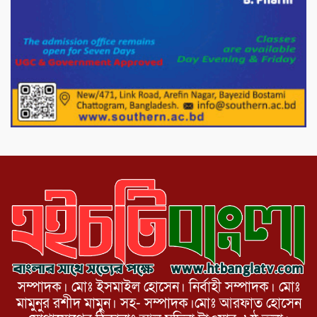
সার্কেলের বৃক্ষরোপণ
মিরপুর-১১ নম্বরে দুর্বৃত্তদের গুলিতে বিএনপি
নেতা গুরুতর আহত
পাটগ্রামে চিকিৎসা সেবায় বীর মুক্তিযোদ্ধা দবির
উদ্দিন ফাউন্ডেশন
সম্পাদক। মোঃ ইসমাইল হোসেন। নির্বাহী সম্পাদক। মোঃ
মামুনুর রশীদ মামুন। সহ- সম্পাদক।মোঃ আরফাত হোসেন